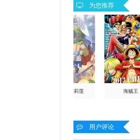
望
西村朋纮
小西克幸
为您推荐
佐藤拓也
鸟海浩辅
寺岛
拓笃
杉田智和
天崎滉平
铃村健一
泽城千春
竹
内良太
远藤大智
熊谷俊
辉
坂本真绫
子安武人
前野智昭
远藤绫
白熊宽
嗣
猎人2011
葬送的芙莉莲
海贼王
用户评论