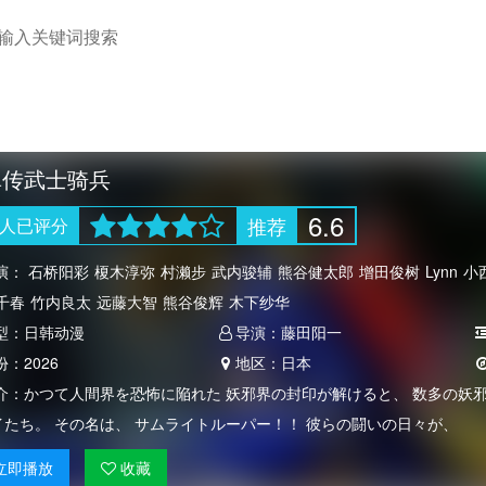
真传武士骑兵
6.6
推荐
人
已评分
演：
石桥阳彩
榎木淳弥
村濑步
武内骏辅
熊谷健太郎
增田俊树
Lynn
小
千春
竹内良太
远藤大智
熊谷俊辉
木下纱华
型：
日韩动漫
导演：
藤田阳一
份：
2026
地区：
日本
介：
かつて人間界を恐怖に陥れた 妖邪界の封印が解けると、 数多の妖
イたち。 その名は、 サムライトルーパー！！ 彼らの闘いの日々が、
立即
播放
收藏