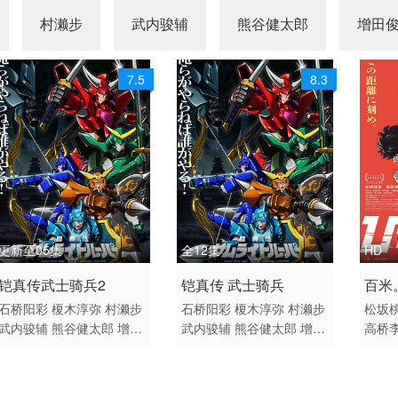
村濑步
武内骏辅
熊谷健太郎
增田
7.5
8.3
更新至05集
全12集
HD
2026 / 日本 / 日语
2026 / 日本 / 日语
2025
铠真传武士骑兵2
铠真传 武士骑兵
百米
日韩动漫
日韩动漫
动画
石桥阳彩
榎木淳弥
村濑步
石桥阳彩
榎木淳弥
村濑步
松坂
武内骏辅
熊谷健太郎
增田
武内骏辅
熊谷健太郎
增田
高桥
俊树
木下纱华
Lynn
下野
俊树
Lynn
小西克幸
佐藤
美
悠
纮
草尾毅
野岛裕史
置鲇龙
拓也
鸟海浩辅
寺岛拓笃
杉
辉
津
太郎
佐佐木望
西村朋纮
小
田智和
天崎滉平
谷春