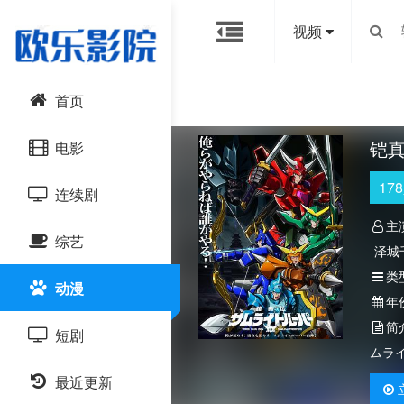
视频
首页
铠
电影
178
连续剧
动作片
主
综艺
喜剧片
国产剧
泽城
类
动漫
爱情片
港台剧
大陆综艺
年
简
短剧
科幻片
日韩剧
日韩综艺
ムラ
恐怖片
最近更新
欧美剧
港台综艺