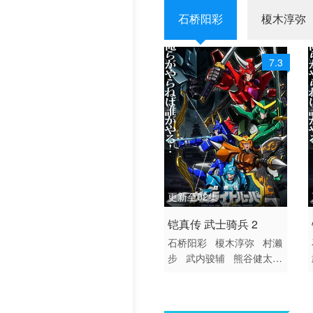
石桥阳彩
榎木淳弥
历史片
7.3
更新至02集
2026 / 日本 / 日语
铠真传 武士骑兵 2
日韩动漫
石桥阳彩
榎木淳弥
村濑
步
武内骏辅
熊谷健太郎
增田俊树
木下纱华
Ly
nn
下野纮
草尾毅
野岛
裕史
置鲇龙太郎
佐佐木