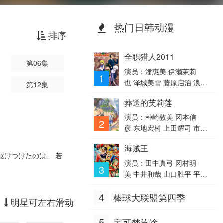
热门日韩动漫
排序
全职猎人2011
第06集
演员：潘惠美 伊濑茉莉
1
也 泽城美雪 藤原启治 浪川
第12集
大辅 宫野真守 内田直哉 山
葬送的芙莉莲
口胜平 日高法子 荒川美
穗 朴璐美 大塚明夫 大桥贤
演员：种崎敦美 冈本信
2
一郎 前田玲奈 木内秀信 山
彦 东地宏树 上田耀司 市之
寺宏一 松风雅也 能登麻美
濑加那 小林千晃
海贼王
子 堀内贤雄 岩男润子 永井
駆けつけたのは、 若
一郎 银河万丈 平野绫 岸尾
演员：田中真弓 冈村明
3
大辅 关俊彦 寺崎裕香 植田
美 中井和哉 山口胜平 平田
佳奈 横山智佐 池田秀一 内
广明 大谷育江 山口由里
山昂辉 藤村步 立木文彦 羽
4
棒球大联盟第四季
子 矢尾一树 长岛雄一 池田
明星可左右滑动
多野涉 楠大典 三木真一
秀一 古川登志夫 古谷彻 大
郎 高木涉 井上喜久子 飞田
塚周夫 津嘉山正种 草尾
5
宝可梦旅途