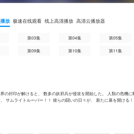
速播放
极速在线观看
线上高清播放
高清云播放器
第03集
第04集
第05集
第09集
第10集
第11集
邪界の封印が解けると、 数多の妖邪兵が侵攻を開始した。 人類の危機に
、 サムライトルーパー！！ 彼らの闘いの日々が、 新たに幕を開ける！