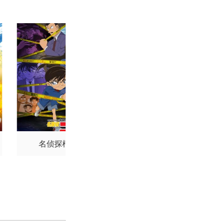
名侦探柯南
怪盗基德1412