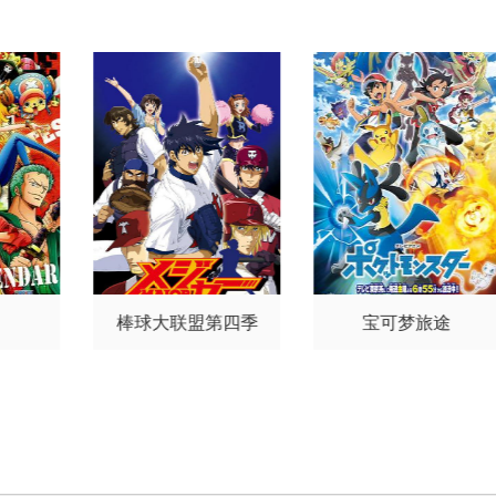
西克幸
佐藤拓也
鸟海浩辅
寺岛拓笃
杉田智和
天崎滉
平
铃村健一
泽城千春
竹内
良太
远藤大智
熊谷俊辉
坂
本真绫
子安武人
前野智昭
远藤绫
白熊宽嗣
棒球大联盟第四季
宝可梦旅途