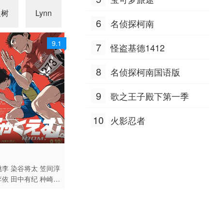
展男 远藤绫 内田真礼 高桥
毅 大场真人 宝龟克寿 园部
俊树
Lynn
小西克幸
广树 大谷育江 二又一成
佐藤拓也
鸟海浩
启一 柴田秀胜 中博史 阪口
6
名侦探柯南
大助 竹内顺子 千叶繁 三石
琴乃 挂川裕彦 堀秀行 田中
9.1
7
怪盗基德1412
秀幸 大友龙三郎 有本钦
隆 大塚明夫 玄田哲章 小山
8
茉美 土井美加 野田顺子 渡
名侦探柯南国语版
边美佐 野上尤加奈 林原惠
美 水树奈奈 园崎未惠 西原
9
歌之王子殿下第一季
久美子 久川绫 泽城美雪 池
泽春菜 斋藤千和 神谷浩
10
火影忍者
史 浪川大辅 森久保祥太
郎 石田彰 高木涉 桧山修
之 子安武人
 / 日本 / 日语
。
桃李
染谷将太
笠间淳
李依
田中有纪
种崎敦
木碧
内田雄马
内山昂
田健次郎
榎木淳弥
石
贵
石桥阳彩
杉田智和