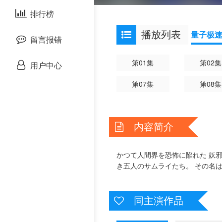
剧情片
泰国剧
排行榜
欧美综艺
播放列表
量子极
战争片
留言报错
悬疑片
第01集
第02集
用户中心
第07集
第08集
犯罪片
奇幻片
内容简介
邵氏电影
かつて人間界を恐怖に陥れた 妖
古装片
き五人のサムライたち。 その名は
灾难片
同主演作品
记录片