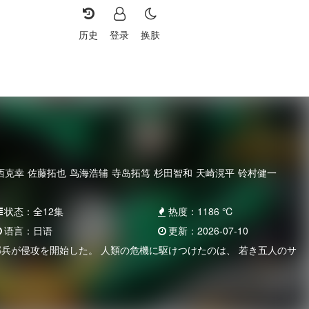
历史
登录
换肤
西克幸
佐藤拓也
鸟海浩辅
寺岛拓笃
杉田智和
天崎滉平
铃村健一
状态：
全12集
热度：
1186
℃
语言：
日语
更新：
2026-07-10
邪兵が侵攻を開始した。 人類の危機に駆けつけたのは、 若き五人のサ