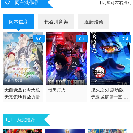
同主演作品
明星可左右滑动
冈本信彦
长谷川育美
近藤浩德
8.0
6.1
7.4
更新至06集
更新至05集
正片
2026 / 日本 / 日语
无自觉圣女今天也
2026 / 日本 / 日语
暗黑灯火
2025 / 日本,美国 / 日语
鬼灭之刃 剧场版
无意识地释放力量
无限城篇第一章 猗
动画 日韩动漫
日韩动漫
动作 动画
窝座再来
为您推荐