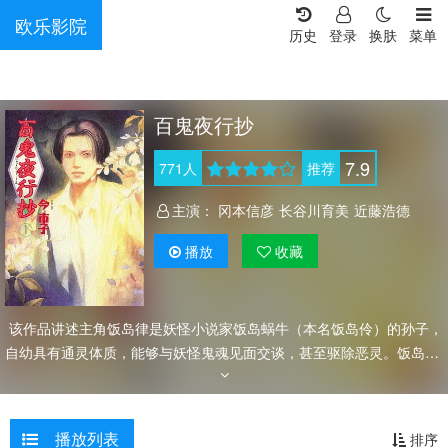
欧乐影院
历史
登录
换肤
菜单
百鬼夜行抄
7.9
771
人
推荐
主演：
冈本信彦
长谷川育美
近藤浩德
播放
收藏
该作品讲述主角饭岛律是妖怪小说家饭岛蜗牛（本名饭岛伶）的孙子，
自幼具有通灵体质，能够与妖怪鬼魂见面交谈，甚至驱除恶灵。饭岛蜗
牛死前命令最强的式神龙妖青岚（寄居于律的父亲体内）终生保护律，
祖父死后律才逐渐发现许多祖父生前与妖魔之间的秘密。
播放列表
排序