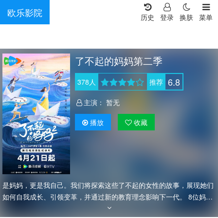
欧乐影院
历史
登录
换肤
菜单
了不起的妈妈第二季
6.8
378
人
推荐
主演：
暂无
播放
收藏
是妈妈，更是我自己。我们将探索这些了不起的女性的故事，展现她们
如何自我成长、引领变革，并通过新的教育理念影响下一代。 8位妈
妈，8个家庭，8种真实存在的生活样本。 鸡娃VS松弛、公立VS出国、