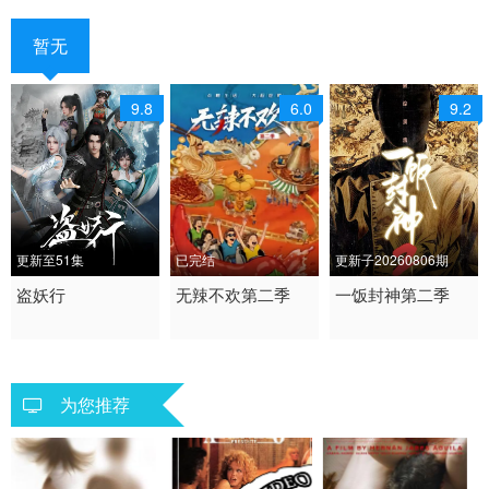
暂无
9.8
6.0
9.2
更新至51集
已完结
更新子20260806期
2026 / 中国大陆 / 汉语
盗妖行
2026 / 中国大陆 / 汉语
无辣不欢第二季
2026 / 中国大陆 / 汉语
一饭封神第二季
普通话
普通话
普通话
喜剧 动作 动画 奇幻 国
纪录片 记录
真人秀 大陆综艺
产动漫
为您推荐