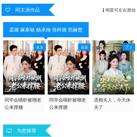
同主演作品
明星可左右滑动
孟璐 麻家铭 杨承翰 张梓璐 邢赫楚
8.9
8.8
7.1
已完结
全集
已完结
2026 / 中国大陆 /
同学会嗦虾被嘲老
2026 / 中国大陆 /
同学会嗦虾被嘲老
2026 / 中国大陆 / 普通
丞相夫人，今天休
公来撑腰
公来撑腰
夫了
现代都市
短剧 现代都市 国产
话
短剧
为您推荐