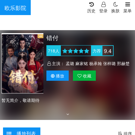
欧乐影院
历史
登录
换肤
菜单
错付
9.4
718
人
力荐
主演：
孟璐 麻家铭 杨承翰 张梓璐 邢赫楚
播放
收藏
暂无简介，敬请期待
播放列表
排序