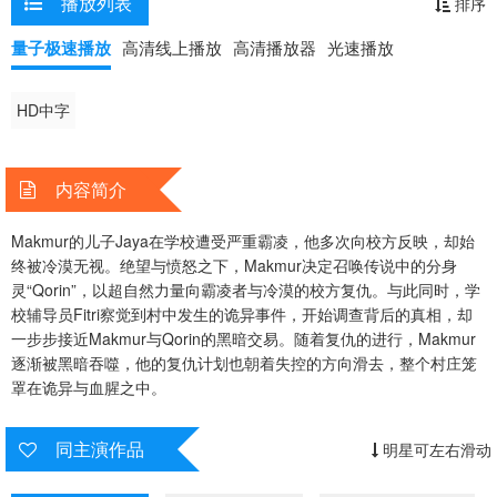
播放列表
排序
黑暗吞噬，他的复仇计划也朝着失控的方向滑去，整个村庄笼罩在诡异
与血腥之中。
量子极速播放
高清线上播放
高清播放器
光速播放
HD中字
内容简介
Makmur的儿子Jaya在学校遭受严重霸凌，他多次向校方反映，却始
终被冷漠无视。绝望与愤怒之下，Makmur决定召唤传说中的分身
灵“Qorin”，以超自然力量向霸凌者与冷漠的校方复仇。与此同时，学
校辅导员Fitri察觉到村中发生的诡异事件，开始调查背后的真相，却
一步步接近Makmur与Qorin的黑暗交易。随着复仇的进行，Makmur
逐渐被黑暗吞噬，他的复仇计划也朝着失控的方向滑去，整个村庄笼
罩在诡异与血腥之中。
同主演作品
明星可左右滑动