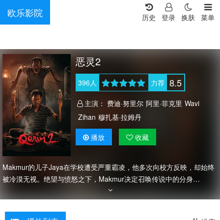
欧乐影院
历史
登录
换肤
菜单
恶灵2
8.5
396
人
力荐
主演：
费迪·努里尔
阿里·菲克里
Wavi
Zihan
穆扎基·拉姆丹
播放
收藏
Makmur的儿子Jaya在学校遭受严重霸凌，他多次向校方反映，却始终
被冷漠无视。绝望与愤怒之下，Makmur决定召唤传说中的分身
灵“Qorin”，以超自然力量向霸凌者与冷漠的校方复仇。与此同时，学校
辅导员Fitri察觉到村中发生的诡异事件，开始调查背后的真相，却一步
步接近Makmur与Qorin的黑暗交易。随着复仇的进行，Makmur逐渐被