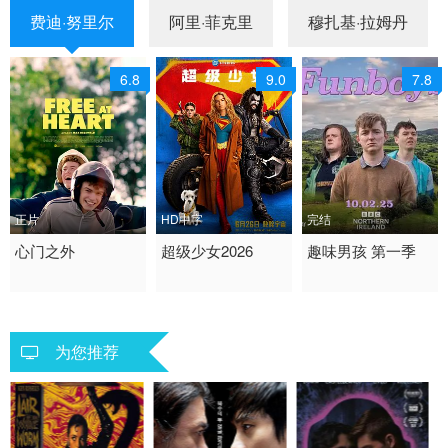
费迪·努里尔
阿里·菲克里
穆扎基·拉姆丹
6.8
9.0
7.8
正片
HD中字
完结
2025 / 德国 / 德语
心门之外
2026 / 美国 / 英语
超级少女2026
2025 / 英国 / 英语
趣味男孩 第一季
剧情 爱情 同性
美国 动作
欧美
为您推荐