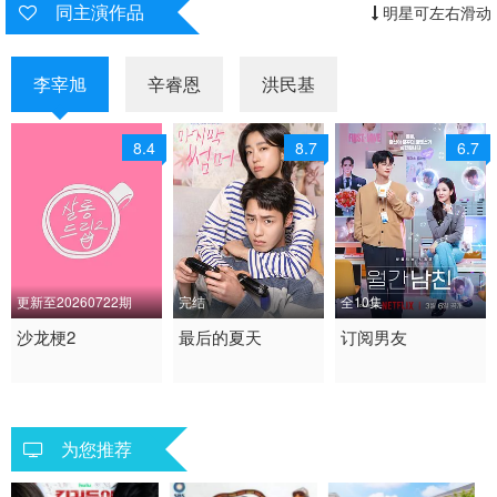
同主演作品
明星可左右滑动
李宰旭
辛睿恩
洪民基
8.4
8.7
6.7
更新至20260722期
完结
全10集
2023 / 韩国 / 韩语
沙龙梗2
2025 / 韩国 / 韩语
最后的夏天
2026 / 韩国 / 韩语
订阅男友
日韩综艺
爱情 奇幻 韩剧
喜剧 爱情 韩国
为您推荐