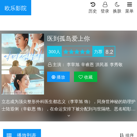
欧乐影院
历史
登录
换肤
菜单
医到孤岛爱上你
8.2
300
人
力荐
主演：
李宰旭
辛睿恩
洪民基
李秀敬
播放
收藏
立志成为顶尖整形外科医生都志义（李宰旭 饰），同身世神秘的助理护
士陆遐俐（辛叡恩 饰），在命运安排下被分配到与世隔绝、恶名昭彰
的“平同岛”上工作。两个同样受伤的灵魂，在艰难环境中共同成长，展
开彼此疗愈的浪漫故事。 该剧改编自同名漫画。
播放列表
排序