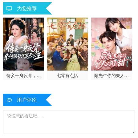
为您推荐
侍妾一身反骨，奈
七零有点恬
顾先生你的夫人有
何侯爷只宠长公主
点甜
用户评论