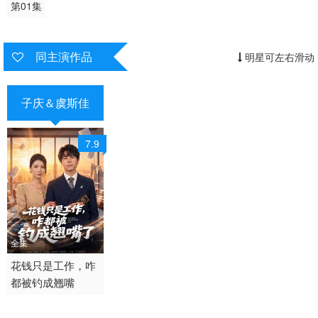
第01集
同主演作品
明星可左右滑动
子庆＆虞斯佳
7.9
全集
2026 / 中国大陆 /
花钱只是工作，咋
都被钓成翘嘴
短剧 女频恋爱 国产