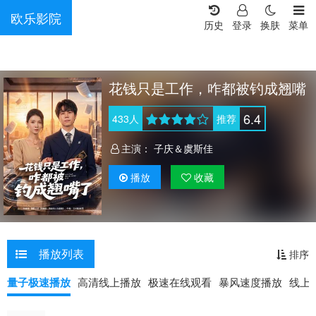
欧乐影院
历史
登录
换肤
菜单
花钱只是工作，咋都被钓成翘嘴
6.4
433
人
推荐
主演：
子庆＆虞斯佳
播放
收藏
播放列表
排序
量子极速播放
高清线上播放
极速在线观看
暴风速度播放
线上