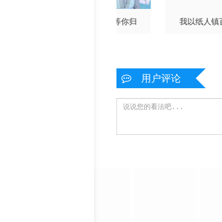
别不能笑着说
等花开，等你归
我以纸人镇
用户评论