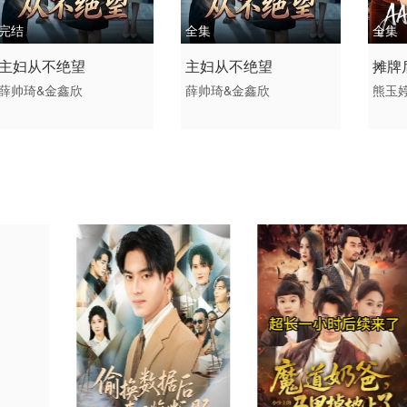
完结
全集
全集
2026 / 中国大陆 /
2026 / 中国大陆 /
2026
主妇从不绝望
主妇从不绝望
摊牌
短剧 现代都市
短剧 现代都市 国产
短剧 
薛帅琦&金鑫欣
薛帅琦&金鑫欣
熊玉
飒