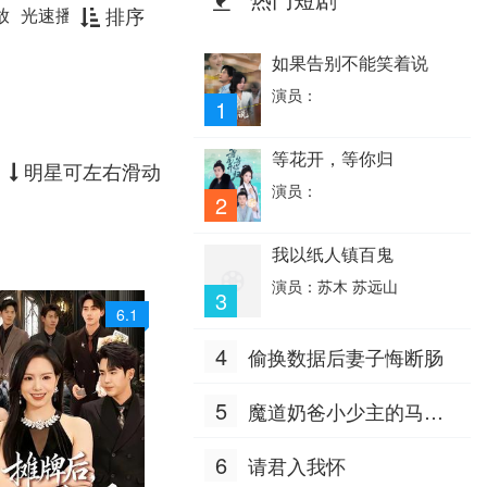
排序
放
光速播放
如果告别不能笑着说
演员：
1
等花开，等你归
明星可左右滑动
演员：
2
我以纸人镇百鬼
演员：苏木 苏远山
3
6.1
4
偷换数据后妻子悔断肠
5
魔道奶爸小少主的马甲
掉地上了
6
请君入我怀