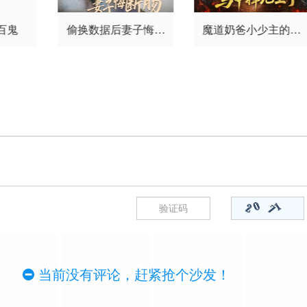
百鬼
偷换数据后妻子悔断
魔道奶爸小少主的马
肠
甲掉地上了
当前没有评论，赶紧抢个沙发！