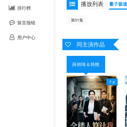
播放列表
量子极
剧情片
泰国剧
排行榜
欧美综艺
欧美动漫
第01集
战争片
留言报错
悬疑片
用户中心
同主演作品
犯罪片
奇幻片
薛帅琦＆韩惟
邵氏电影
7.4
古装片
灾难片
记录片