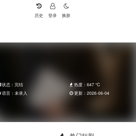
历史
登录
换肤
状态：
完结
热度：
647
℃
语言：
未录入
更新：
2026-06-04
热门短剧