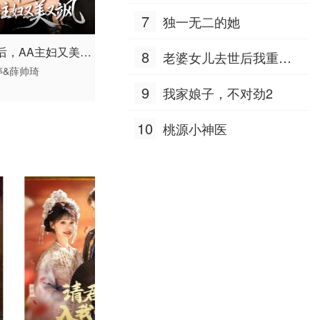
7
独一无二的她
 / 中国大陆 /
后，AA主妇又美又
8
老婆女儿去世后我重生
现代都市 国产
婷&薛帅琦
八零
9
我家娘子，不对劲2
10
桃源小神医