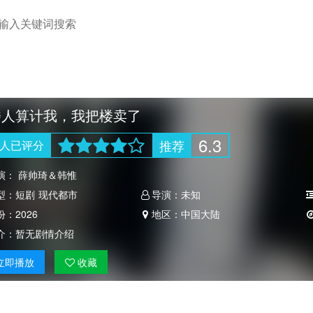
楼人算计我，我把楼卖了
6.3
推荐
人
已评分
演：
薛帅琦＆韩惟
型：
短剧
现代都市
导演：
未知
份：
2026
地区：
中国大陆
介：
暂无剧情介绍
立即
播放
收藏