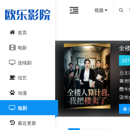
视频
首页
全
电影
227
连续剧
动作片
主
综艺
喜剧片
国产剧
类
年
动漫
爱情片
港台剧
大陆综艺
简
短剧
科幻片
日韩剧
日韩综艺
国产动漫
恐怖片
最近更新
欧美剧
港台综艺
日韩动漫