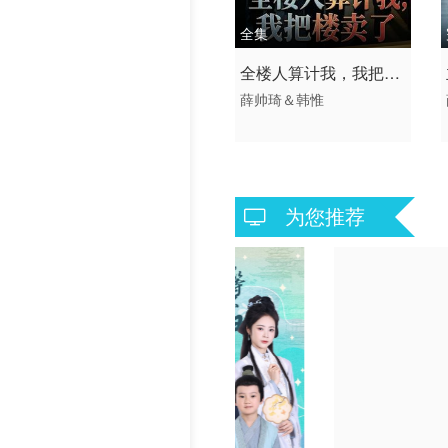
历史片
全集
2026 / 中国大陆 /
全楼人算计我，我把楼
短剧 现代都市 国产
薛帅琦＆韩惟
卖了
为您推荐