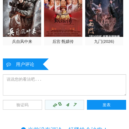
兵自风中来
后宫·甄嬛传
九门(2026)
用户评论