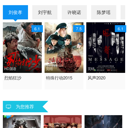
刘俊孝
刘宇航
许晓诺
陈梦瑶
6.1
7.5
6.1
HD国语
完结
完结
2026 / 中国大陆 / 汉语
烈焰狂沙
2015 / 大陆 / 国语
特殊行动2015
2020 / 大陆 / 国语
风声2020
普通话
剧情 国产
剧情 悬疑 战争 国产
剧情 动作 犯罪
为您推荐