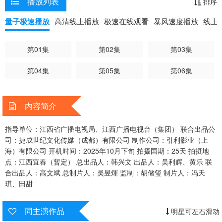
播放列表
排序
量子极速播放
高清线上播放
极速在线观看
暴风速度播放
线上
第01集
第02集
第03集
第04集
第05集
第06集
内容简介
指导单位：江西省广播电视局、江西广播电视台（集团） 联合出品公
司：捷成世纪文化传媒（成都）有限公司 制作公司：引利影业（上
海）有限公司 开机时间：2025年10月下旬 拍摄国期：25天 拍摄地
点：江西宜春（暂定） 总出品人：韩兴文 出品人：吴利辉、黄乐 联
合出品人：高文斌 总制片人：吴昱煇 监制：胡储玺 制片人：冯天
琪、田甜
同主演作品
明星可左右滑动