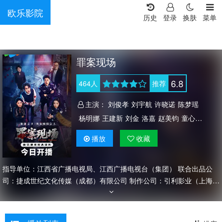
欧乐影院
历史
登录
换肤
菜单
罪案现场
6.8
464
人
推荐
主演：
刘俊孝
刘宇航
许晓诺
陈梦瑶
杨明娜
王建新
刘金
洛嘉
赵美钧
童心
张程诗晴
戚彩
刘鸿飞
费贝贝
李长怿
方之郅
播放
收藏
田媛
赵铁钢
曾建国
指导单位：江西省广播电视局、江西广播电视台（集团） 联合出品公
司：捷成世纪文化传媒（成都）有限公司 制作公司：引利影业（上海）
有限公司 开机时间：2025年10月下旬 拍摄国期：25天 拍摄地点：江
西宜春（暂定） 总出品人：韩兴文 出品人：吴利辉、黄乐 联合出品
人：高文斌 总制片人：吴昱煇 监制：胡储玺 制片人：冯天琪、田甜