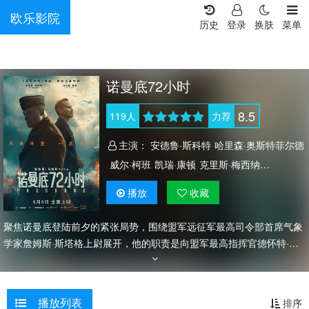
欧乐影院
历史
登录
换肤
菜单
诺曼底72小时
8.5
119
人
力荐
主演：
安德鲁·斯科特
哈里森·奥斯特菲尔德
威尔·柯班
凯瑞·康顿
克里斯·梅西纳
迈克尔·本茨
戴米恩·路易斯
乔舒亚·希尔
播放
收藏
布兰登·费舍
康·奥尼尔
理查德·克洛西尔
托比·威廉姆斯
塔姆馨·托波尔斯基
聚焦诺曼底登陆前夕的紧张局势，围绕盟军远征军最高司令部首席气象
亨利·阿什顿
麦克斯·克罗斯
丹尼尔·奎恩-托伊
学家詹姆斯·斯塔格上尉展开，他的职责是向盟军最高指挥官德怀特·戴
维·艾森豪威尔通报决定成败的天气状况。
杰米·B·钱伯斯
泰勒·厄特利
罗莎娜·布朗
保罗·贝利
播放列表
排序