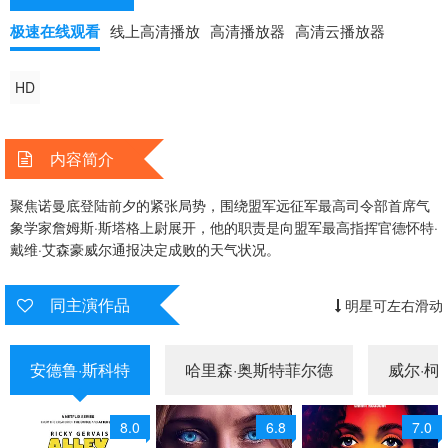
极速在线观看
线上高清播放
高清播放器
高清云播放器
HD
内容简介
聚焦诺曼底登陆前夕的紧张局势，围绕盟军远征军最高司令部首席气
象学家詹姆斯·斯塔格上尉展开，他的职责是向盟军最高指挥官德怀特·
戴维·艾森豪威尔通报决定成败的天气状况。
同主演作品
明星可左右滑动
安德鲁·斯科特
哈里森·奥斯特菲尔德
威尔·柯
8.0
6.8
7.0