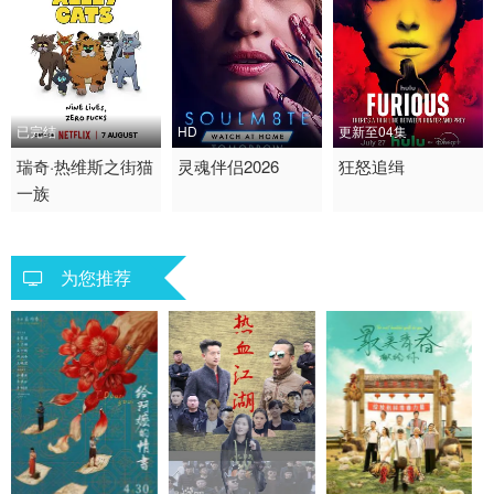
已完结
HD
更新至04集
2026 / 英国 / 英语
瑞奇·热维斯之街猫
2026 / 美国 / 英语
灵魂伴侣2026
2026 / 美国 / 英语
狂怒追缉
一族
欧美动漫
恐怖
惊悚 犯罪 欧美
为您推荐