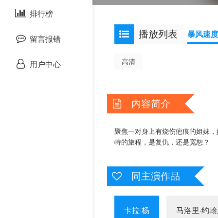
泰国剧
排行榜
欧美综艺
欧美动漫
播放列表
暴风速
留言报错
高清
用户中心
内容简介
聚焦一对身上有烧伤疤痕的姐妹，
特的旅程，是复仇，还是宽恕？
同主演作品
卡拉·杨
马洛里·约翰