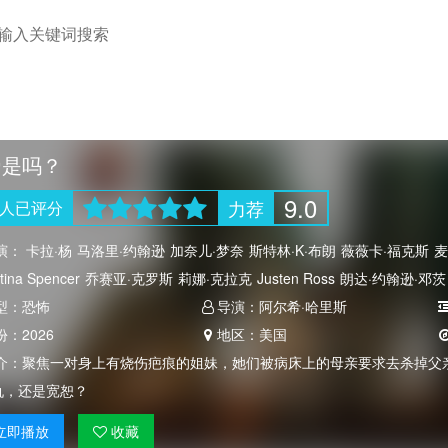
帝是吗？
9.0
力荐
人
已评分
演：
卡拉·杨
马洛里·约翰逊
加奈儿·梦奈
斯特林·K·布朗
薇薇卡·福克斯
麦
stina Spencer
乔赛亚·克罗斯
莉娜·克拉克
Justen Ross
朗达·约翰逊·邓茨
eius &amp;#039;Dre
型：
恐怖
导演：
阿尔希·哈里斯
份：
2026
地区：
美国
介：
聚焦一对身上有烧伤疤痕的姐妹，她们被病床上的母亲要求去杀掉父
仇，还是宽恕？
立即
播放
收藏