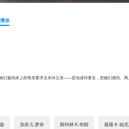
度播放
她们被病床上的母亲要求去杀掉父亲——是他虐待妻女，把她们烧伤。两
逊
加奈儿·梦奈
斯特林·K·布朗
薇薇卡·福克