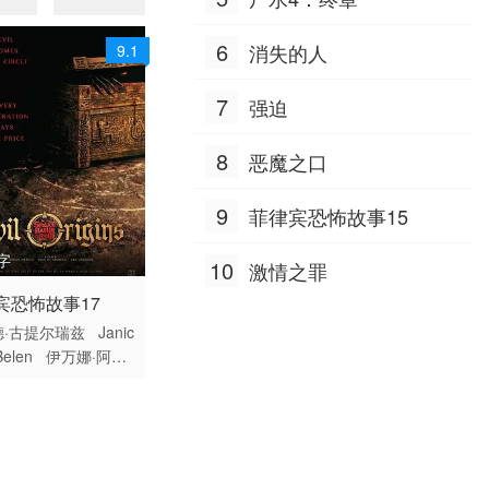
布林克
6
消失的人
9.1
7
强迫
8
恶魔之口
9
菲律宾恐怖故事15
字
10
激情之罪
 / 菲律宾 /
宾恐怖故事17
德·古提尔瑞兹
Janic
Belen
伊万娜·阿拉
卡拉·阿贝拉娜
Manil
eynes
罗伊莎·安达
弗朗辛·迪亚兹
赛
丁
Fyang Smith
J
rra
Dustin Yu
伊萨