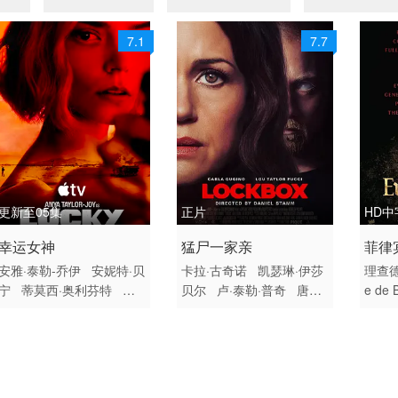
7.1
7.7
更新至05集
正片
HD中
2026 / 美国 / 英语
2026 / 英国 / 美国 / 英语
2025
幸运女神
猛尸一家亲
菲律
欧美
恐怖
剧情
安雅·泰勒-乔伊
安妮特·贝
卡拉·古奇诺
凯瑟琳·伊莎
理查
宁
蒂莫西·奥利芬特
安
贝尔
卢·泰勒·普奇
唐纳
e de 
洁纽·艾莉丝-泰勒
小克利
德·沙利斯
凯文·麦克纳尔
维
夫顿·克林斯
德鲁·斯塔基
蒂
Jason William Day
yn R
威廉·菲克纳
莫·麦克雷
杰森·麦金农
罗曼·金赛拉
里奥
Mika McCalla
阿德因·恩
杰卡·博尚
Darcey John
斯·费
卡拉德
马修·劳奇
Ariel
son
Aedan Edwards
Le
M Iba