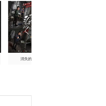
奥尔特加
Ashley Ort
阿拉·米娜
Arlene M
ch
卡琳娜·包蒂斯塔
Lozano
Althea Abla
莱贾·阿莱霍
Maika
a
莎拉·
消失的人
强迫