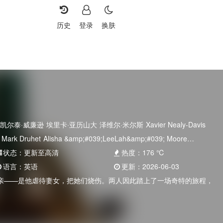
历史
登录
换肤
凯尔泰·威廉逊
埃里卡·亚历山大
泽维尔·米尔斯
Xavier Nealy-Davis
Mark Druhet
Alisha &amp;#039;LeeLah&amp;#039; Moore
状态：
更新至高清
热度：
176
℃
语言：
英语
更新：
2026-06-03
亲——是他虐待妻女，把她们烧伤。两人因此踏上了一场奇特的旅程，