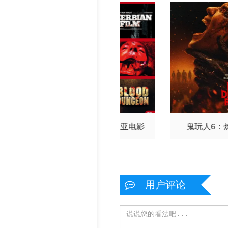
尔
卡鲁姆·卡拉汉
凯达·威
廉姆斯特灵
马拉基·卡比
G
ershwyn·Eustache·Jnr
卡
迪姆·拉姆齐
道6：终极审判
一部塞尔维亚电影
鬼玩人6：
用户评论