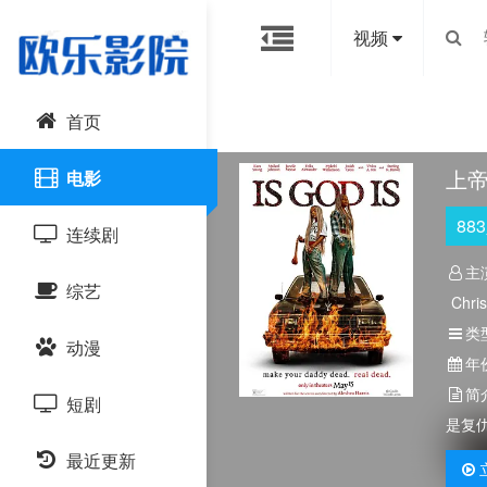
视频
首页
上
电影
883
连续剧
主
综艺
国产剧
Chri
Andr
类
动漫
港台剧
大陆综艺
年
简
短剧
日韩剧
日韩综艺
国产动漫
是复
最近更新
欧美剧
港台综艺
日韩动漫