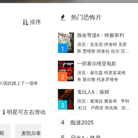
热门恐怖片
排序
致命弯道6：终极审判
演员：安东尼·伊洛特 克里
1
斯·贾维斯 阿奎拉·佐尔 莎蒂
·卡茨 罗洛·斯金纳 比利·阿
一部塞尔维亚电影
什沃斯 Harry Belcher 乔·贾
米纳拉 罗克珊·帕利特 拉多
演员：谢尔盖·特里富诺维
2
斯拉夫·巴瓦诺夫 丹柯·约尔
奇 斯尔詹·托多罗维奇
人因此踏上了一场奇
丹诺夫 Asen Asenov Kicker
鬼玩人6：炼狱
Robinson 塔莉塔·吕克-厄德
尔 卢克·卡森斯
演员：索海拉·雅各布 亨特
3
·杜汉 卢西安·布坎南 坦蒂
明星可左右滑动
·莱特 乔治·普拉尔 埃罗尔
4
痴迷2025
·尚德 维克托里·恩杜克韦
莫德·戴维 基努·卡里姆 塔
斯
麦凯尔泰·威廉逊
埃里卡·亚历山大
泽维
皮瓦·索罗帕 格雷塔·范登
5
尸水4：终章