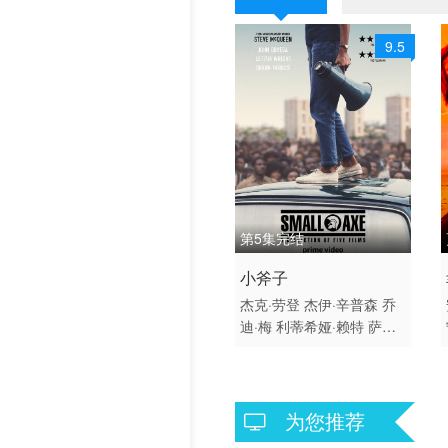
9.5
第5集完结
2020 / 英国 / 英语
小斧子
剧情 欧美
杰克·劳登
杰伊·辛普森
乔
迪·梅
利蒂希娅·赖特
萨姆·
斯普卢尔
卡尔·法雷尔
约翰
·博耶加
迈克尔·沃德
肖恩·
帕克斯
斯蒂芬·鲍克思
阿历
克斯·杰宁斯
加里·比德尔
为您推荐
詹姆斯·希利尔
罗森达·桑德