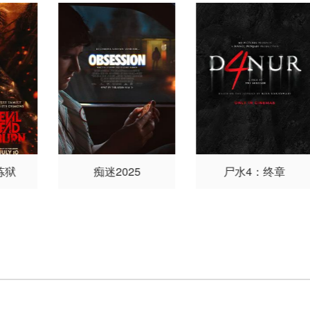
Flores
埃里克·兰格
奎因
e Tichon
Kenny Wood-S
贝尔·
·奥恩
迪恩·S·贾格尔
克
chatz
ega
雷格·韦茨巴赫尔
Antal K
uhla
alik
米西·克莱尔·法尔科
Matt 
内
蒂莫西
E.古德温
尤
n
伊
金·金
River
炼狱
痴迷2025
尸水4：终章