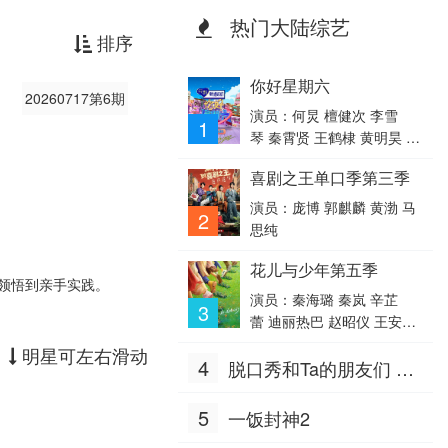
热门大陆综艺
排序
你好星期六
20260717第6期
演员：何炅 檀健次 李雪
1
琴 秦霄贤 王鹤棣 黄明昊 蔡
文静 赵小棠 冯禧
喜剧之王单口季第三季
演员：庞博 郭麒麟 黄渤 马
2
思纯
花儿与少年第五季
领悟到亲手实践。
演员：秦海璐 秦岚 辛芷
3
蕾 迪丽热巴 赵昭仪 王安
宇 胡先煦
明星可左右滑动
4
脱口秀和Ta的朋友们 第
三季
5
一饭封神2