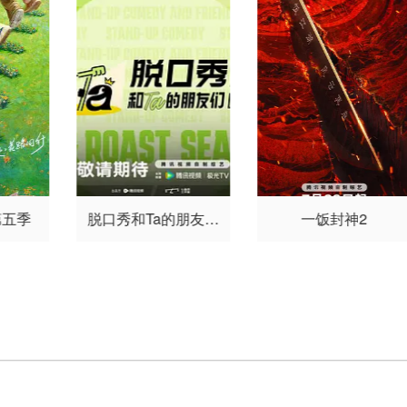
第五季
脱口秀和Ta的朋友们
一饭封神2
第三季