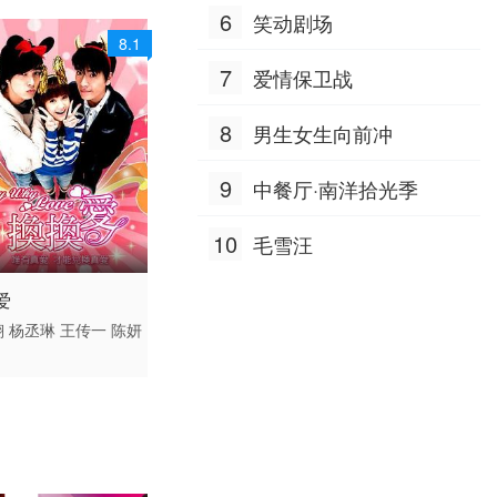
6
笑动剧场
8.1
7
爱情保卫战
8
男生女生向前冲
9
中餐厅·南洋拾光季
10
毛雪汪
 / 台湾 / 国语
爱
爱情 台湾
翔
杨丞琳
王传一
陈妍