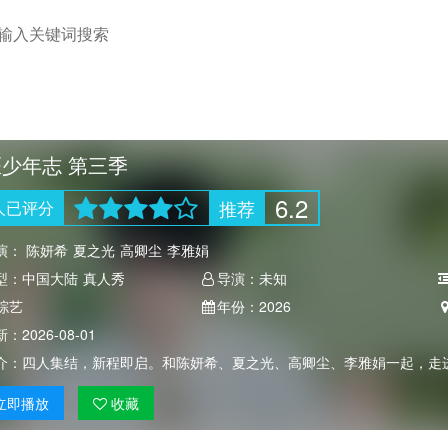
少年志 第三季
6.2
推荐
人
已评分
演：
陈妍希
夏之光
高卿尘
李雅娟
型：
中国大陆
真人秀
导演：
未知
综艺
年份：
2026
新：
2026-08-01
介：
四人集结，新程即启。和陈妍希、夏之光、高卿尘、李雅娟一起，走
立即
播放
收藏