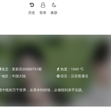
历史
登录
换肤
状态：
更新至20260731期
热度：
1043
℃
地区：
中国大陆
语言：
汉语普通话
进中医的万千世界，从草木到经络，从领悟到亲手实践。