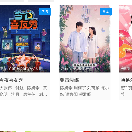
7.5
8.4
更新至afterparty第10期
更新至第30集完结
完结
2026 / 中国大陆 / 汉语普
2025 / 大陆 / 国语
2007
今夜喜友秀
狙击蝴蝶
换换
通话
国产
剧情 
大张伟
付航
陈妍希
黄
陈妍希
周柯宇
刘芮麟
陈小
贺军
晓明
沈月
房主任
刘仁
纭
谢兴阳
程雅昭
希
大陆综艺
铖
唐香玉
王勉
小北
詹鑫
于祥宇
翟佳宁
张
海宇