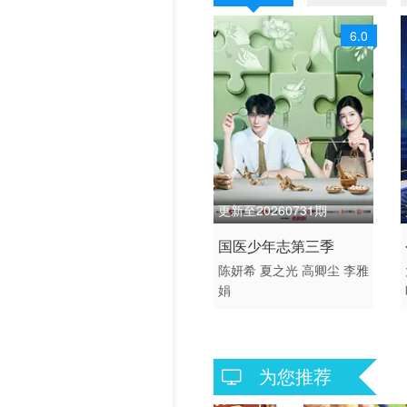
历史片
6.0
更新至20260731期
2026 / 中国大陆 / 汉语普
国医少年志第三季
通话
陈妍希
夏之光
高卿尘
李雅
娟
大陆综艺
为您推荐