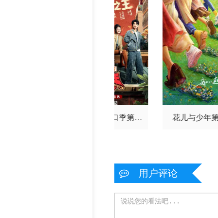
好星期六
喜剧之王单口季第三
花儿与少年
季
用户评论