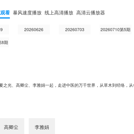
线观看
暴风速度播放
线上高清播放
高清云播放器
19
20260626
20260703
20260710第5期
第8期
夏之光、高卿尘、李雅娟一起，走进中医的万千世界，从草木到经络，从
高卿尘
李雅娟