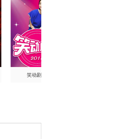
笑动剧场
爱情保卫战