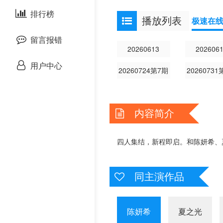
剧情片
泰国剧
排行榜
欧美动漫
播放列表
极速在
战争片
留言报错
20260613
202606
悬疑片
用户中心
20260724第7期
20260731
犯罪片
内容简介
奇幻片
邵氏电影
四人集结，新程即启。和陈妍希、
古装片
同主演作品
灾难片
陈妍希
夏之光
记录片