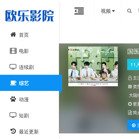
视频
首页
国医
电影
11
连续剧
动作片
主
综艺
喜剧片
国产剧
类
大陆
动漫
爱情片
港台剧
更
简
短剧
科幻片
日韩剧
国产动漫
恐怖片
最近更新
欧美剧
日韩动漫