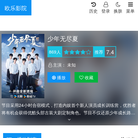
欧乐影院
历史
登录
换肤
菜单
少年无尽夏
7.4
869
人
推荐
主演：
未知
播放
收藏
节目采用24小时合宿模式，打造内娱首个新人演员成长训练营，优胜者
将有机会获得优酷头部古装大剧定制角色。节目不仅还原少年成长路
径，展现一群少年的真实生活，更是一场少年们的生存之战——唯一的
进组机会，见证少年们的成长与蜕变。