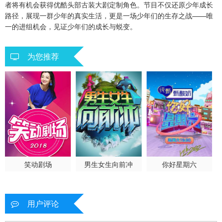
者将有机会获得优酷头部古装大剧定制角色。节目不仅还原少年成长
路径，展现一群少年的真实生活，更是一场少年们的生存之战——唯
20260721-11
20260721-12
20260721少年的挑战
一的进组机会，见证少年们的成长与蜕变。
20260722同学录
20260723直播回看
20260728-13
为您推荐
20260728-14
20260728少年的挑战
20260729同学录
20260804-15
20260804-16
20260804少年的挑战
20260805同学录
20260805
20260806
笑动剧场
男生女生向前冲
你好星期六
用户评论