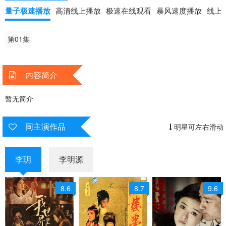
量子极速播放
高清线上播放
极速在线观看
暴风速度播放
线上
第01集
内容简介
暂无简介
同主演作品
明星可左右滑动
李玥
李明源
8.6
8.7
9.6