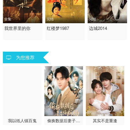
全集
完结
完结
2026 / 中国大陆 /
我世界里的你
1987 / 大陆 / 国语
红楼梦1987
2014 / 大陆 / 国语
边城2014
短剧 现代都市 国产
国产
剧情 战争 国产
为您推荐
我以纸人镇百鬼
偷换数据后妻子悔
其实不是重逢
断肠