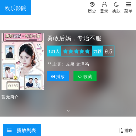
欧乐影院
历史
登录
换肤
菜单
勇敢后妈，专治不服
9.5
121
人
力荐
主演：
左馨
龙泽鸣
播放
收藏
暂无简介
播放列表
排序