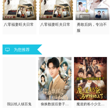
已完结
全集
全集
2026 / 中国大陆 / 普通
八零福妻旺夫日常
2026 / 中国大陆 /
八零福妻旺夫日常
2026 / 中国大陆 /
勇敢后妈，专治不
服
话
短剧 年代穿越 国产
短剧 现代都市 国产
短剧
为您推荐
我以纸人镇百鬼
偷换数据后妻子悔
魔道奶爸小少主的
断肠
马甲掉地上了