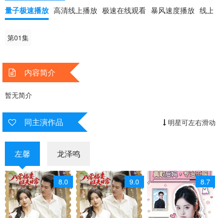
量子极速播放
高清线上播放
极速在线观看
暴风速度播放
线上
第01集
内容简介
暂无简介
同主演作品
明星可左右滑动
左馨
龙泽鸣
8.0
9.0
8.7