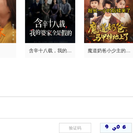
含辛十八载，我的婆
魔道奶爸小少主的马
家全是假的
甲掉地上了