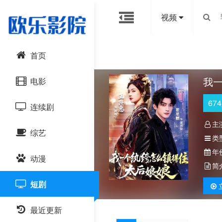
视频
首页
我
电影
674
连续剧
动作片
主
综艺
喜剧片
国产剧
类
年
动漫
爱情片
港台剧
大陆综艺
简
短剧
科幻片
日韩剧
日韩综艺
国产动漫
恐怖片
最近更新
欧美剧
港台综艺
日韩动漫