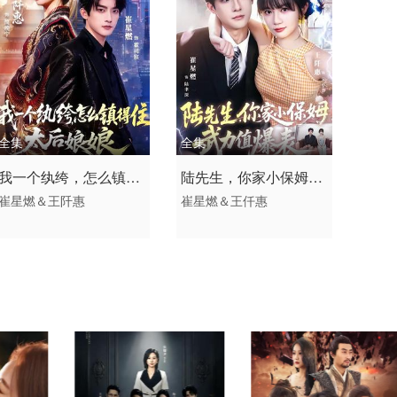
全集
全集
2026 / 中国大陆 /
2026 / 中国大陆 /
我一个纨绔，怎么镇得
陆先生，你家小保姆武
短剧 年代穿越 国产
短剧 女频恋爱 国产
崔星燃＆王阡惠
崔星燃＆王仟惠
住太后娘娘
力值爆表