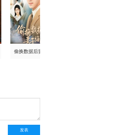
偷换数据后妻子悔断
老婆女儿去世后我重
肠
生八零