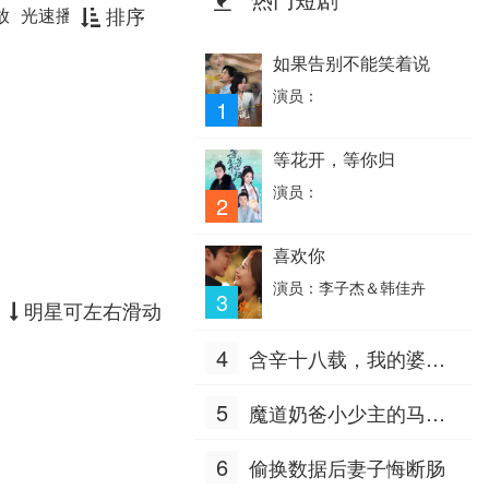
排序
放
光速播放
如果告别不能笑着说
演员：
1
等花开，等你归
演员：
2
喜欢你
演员：李子杰＆韩佳卉
3
明星可左右滑动
4
含辛十八载，我的婆家
全是假的
5
魔道奶爸小少主的马甲
掉地上了
6
偷换数据后妻子悔断肠