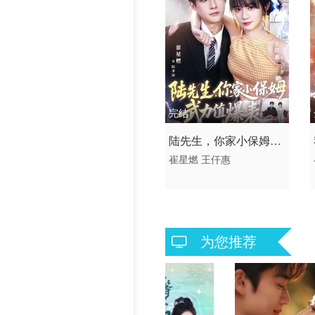
历史片
完结
2026 / 中国大陆 / 普通话
陆先生，你家小保姆武
短剧
崔星燃
王仟惠
力值爆表
为您推荐