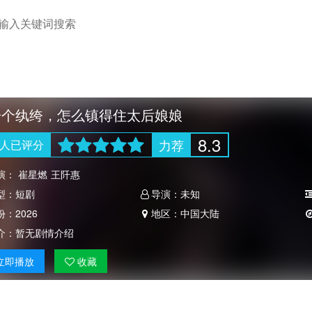
一个纨绔，怎么镇得住太后娘娘
8.3
力荐
人
已评分
演：
崔星燃
王阡惠
型：
短剧
导演：
未知
份：
2026
地区：
中国大陆
介：
暂无剧情介绍
立即
播放
收藏