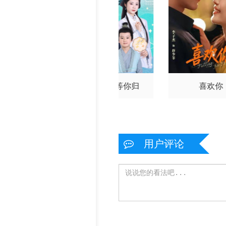
别不能笑着说
等花开，等你归
喜欢你
用户评论