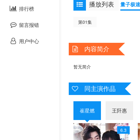
播放列表
量子极
剧情片
泰国剧
排行榜
欧美综艺
欧美动漫
第01集
战争片
留言报错
悬疑片
用户中心
内容简介
犯罪片
暂无简介
奇幻片
邵氏电影
同主演作品
古装片
崔星燃
王阡惠
灾难片
6.3
记录片