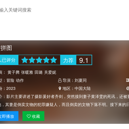
密拼图
9.1
力荐
人
已评分
演：
黄子腾
张暖雅
田璐
关爱妮
型：
冒险
动作
导演：
刘夏同
份：
2023
地区：
中国大陆
介：
影片主要讲述了摄影爰好者齐剑，突然接到妻子黄泽雯的死讯，还被
他，其妻是倒卖文物的犯罪嫌疑人，而且倒卖的文物下落不明。接下来的
立即
播放
收藏