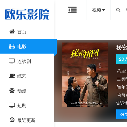
视频
首页
秘
电影
23
连续剧
主
综艺
国产剧
类
年
动漫
港台剧
大陆综艺
简
告诉
短剧
日韩剧
日韩综艺
国产动漫
最近更新
欧美剧
港台综艺
日韩动漫