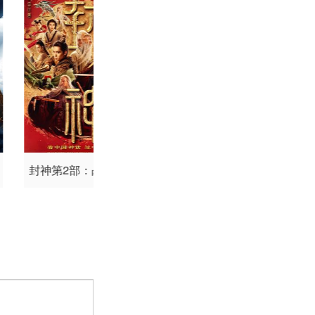
兹·奥克尼奥
罗伯·西
ily
Joy
德博拉·肯尼
东尼·J·夏普
黄子腾
封神第2部：战火西岐
宗师叶问2026