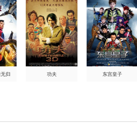
卓璇
曹峻祥
张净桐
冯茗惊
纳
津兹·奥克尼奥
罗伯·西
纳
津
姚书豪
冯聪
刘庭羽
汪融
奇
Emily Joy
德博拉·肯尼
奇
Em
孙晟轩
贾舒夷
刘道民
冯麒
迪
安东尼·J·夏普
黄子腾
迪
安
诺
杜帅杰
牛志强
蔡迎春
尹建祥
刘胤君
姜奕廷
林宸
锐
苏雅馨
叶轩彤
陈俊凯
沈毅峯
黄振宸
林辰唏
苏秋
逸
江嘉维
朴长城
张野
徐
晓文
金璐莹
张静
刘潇杉
樊华伟
苏月
于子宽
张彬
张琳然
李橹进
沈鑫
焦长顺
雄无归
功夫
东宫皇子
刘