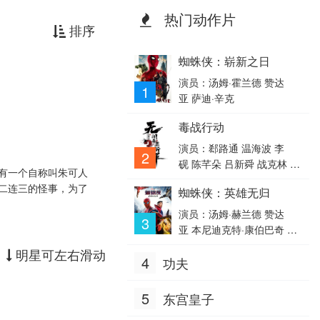
热门动作片
排序
蜘蛛侠：崭新之日
演员：汤姆·霍兰德 赞达
1
亚 萨迪·辛克
毒战行动
演员：郄路通 温海波 李
2
砚 陈芊朵 吕新舜 战克林 艾
有一个自称叫朱可人
力江·库尔班 张晓娜 黄晓
二连三的怪事，为了
蜘蛛侠：英雄无归
吉 姬龙 崔乐 买合努尔·买合
木提 鄢一笑
演员：汤姆·赫兰德 赞达
3
亚 本尼迪克特·康伯巴奇 雅
各布·巴特朗 托比·马奎尔 安
明星可左右滑动
4
功夫
德鲁·加菲尔德 玛丽莎·托
梅 乔恩·费儒 本尼迪克特·
黄 威廉·达福 阿尔弗雷德·莫
5
东宫皇子
里纳 托马斯·哈登·丘奇 杰米