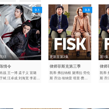
9.1
9.8
完结
更新至第3集
第1集
2019 / 大陆 / 国语
2024 / 其它 / 英语
2024
陈情令
律师菲斯克第三季
律师
剧情 古装 国产
欧美
喜剧 
肖战
王一博
孟子义
宣璐
凯蒂·弗拉纳根
黛博拉·劳伦
凯蒂·
于斌
汪卓成
刘海宽
李若彤
斯
乔治·埃纳雷
塔里·费雷
斯
乔
陆剑民
黄子腾
修庆
胡小
代
斯蒂芬·洛佩斯
沙恩·伯
代
斯
庭
李玉峰
朱赞锦
王皓轩
恩
Glenn Robbins
Marg D
恩
Gl
纪李
王翌舟
宋继扬
李泊文
owney
艾利克斯·帕普斯
阮
owne
曹煜辰
漆培鑫
郑繁星
郭
琼芝
马克斯·布朗
Alison W
琼芝
丞
贺鹏
卢蒽洁
王艺霏
陈
hyte
斯蒂芬·库里
莉比·坦
hyte