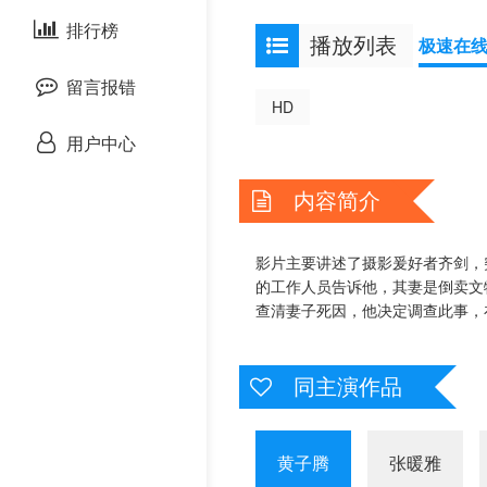
泰国剧
排行榜
欧美综艺
欧美动漫
播放列表
极速在
留言报错
HD
用户中心
内容简介
影片主要讲述了摄影爰好者齐剑，
的工作人员告诉他，其妻是倒卖文
查清妻子死因，他决定调查此事，
同主演作品
黄子腾
张暖雅