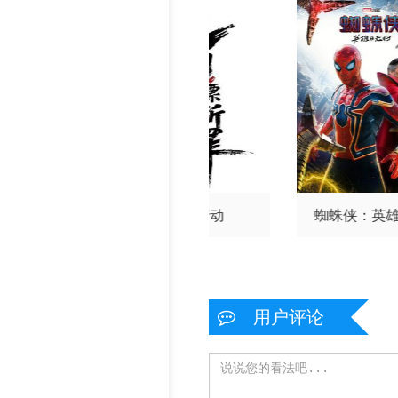
侠：崭新之日
毒战行动
蜘蛛侠：英
用户评论