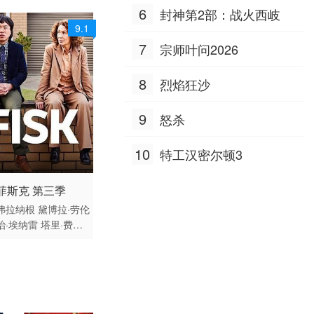
·福克斯 瑞斯·伊凡斯 J·K·西
6
封神第2部：战火西岐
蒙斯 查理·考克斯 安格瑞·赖
9.1
斯 托尼·雷沃罗利 宝拉·纽瑟
7
宗师叶问2026
姆 汉尼拔·布勒斯 马丁·斯塔
尔 J·B·斯穆夫 哈龙·汗 本·范
8
德梅 加里·维克斯 马洛里·霍
烈焰狂沙
夫 里贾纳·陈婷 格伦·基
奥 帕丽丝·本杰明 朱万达斯·
9
怒杀
坎迪斯 泰勒·圣克莱尔 小豪
尔赫·兰登伯格 何塞·阿尔弗
10
特工汉密尔顿3
雷多·费尔南德斯
 / 澳大利亚 / 英语
菲斯克 第三季
欧美剧 欧美
弗拉纳根
黛博拉·劳伦
治·埃纳雷
塔里·费雷
蒂芬·洛佩斯
沙恩·伯
enn
Robbins
Marg
D
y
艾利克斯·帕普斯
阮
马克斯·布朗
Alison
W
斯蒂芬·库里
莉比·坦