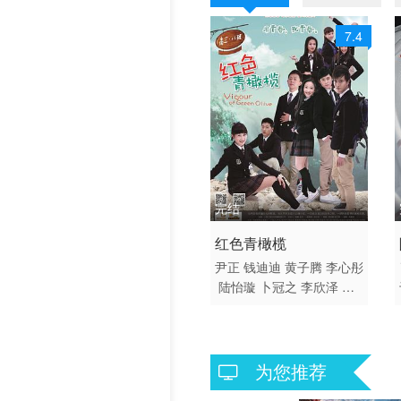
7.4
完结
2015 / 大陆 / 国语
红色青橄榄
剧情 国产
尹正
钱迪迪
黄子腾
李心彤
陆怡璇
卜冠之
李欣泽
张
可佳
楚月
徐昊原
张皓然
许龄月
万希
刘茂宇
徐熙阳
为您推荐