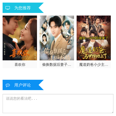
为您推荐
喜欢你
偷换数据后妻子悔
魔道奶爸小少主的
断肠
马甲掉地上了
用户评论