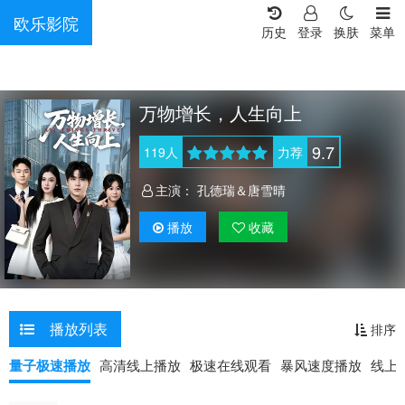
欧乐影院
历史
登录
换肤
菜单
万物增长，人生向上
9.7
119
人
力荐
主演：
孔德瑞＆唐雪晴
播放
收藏
播放列表
排序
量子极速播放
高清线上播放
极速在线观看
暴风速度播放
线上