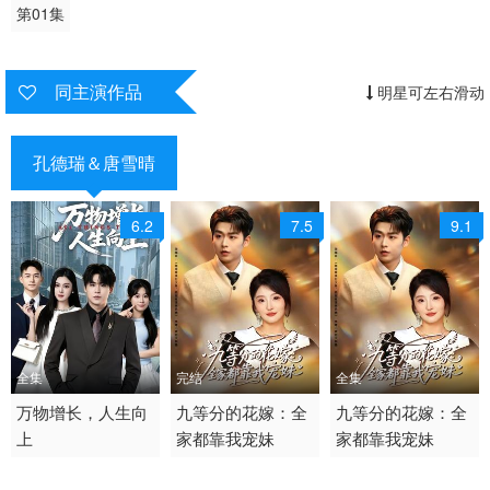
第01集
同主演作品
明星可左右滑动
孔德瑞＆唐雪晴
6.2
7.5
9.1
全集
完结
全集
2026 / 中国大陆 /
万物增长，人生向
2026 / 中国大陆 /
九等分的花嫁：全
2026 / 中国大陆 /
九等分的花嫁：全
上
家都靠我宠妹
家都靠我宠妹
短剧 现代都市 国产
短剧 女频恋爱
短剧 女频恋爱 国产