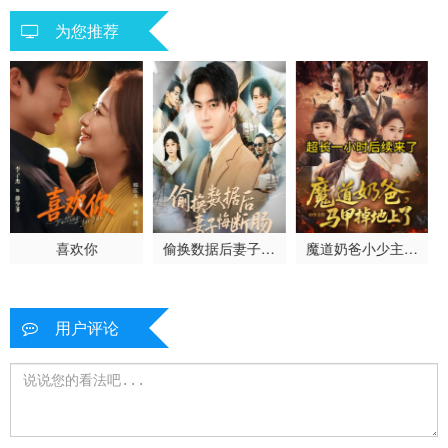
为您推荐
喜欢你
偷换数据后妻子悔
魔道奶爸小少主的
断肠
马甲掉地上了
用户评论