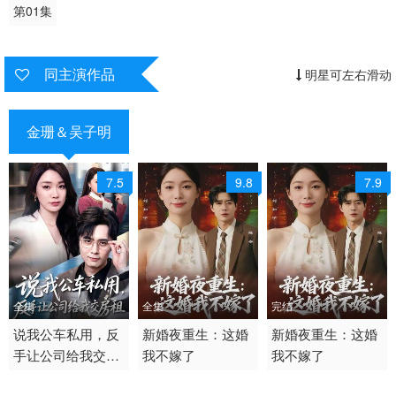
第01集
同主演作品
明星可左右滑动
金珊＆吴子明
7.5
9.8
7.9
全集
全集
完结
2026 / 中国大陆 /
说我公车私用，反
2026 / 中国大陆 /
新婚夜重生：这婚
2026 / 中国大陆 /
新婚夜重生：这婚
手让公司给我交房
我不嫁了
我不嫁了
短剧 现代都市 国产
短剧 现代都市 国产
短剧 现代都市
租