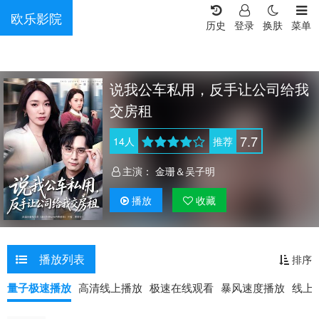
欧乐影院
历史
登录
换肤
菜单
说我公车私用，反手让公司给我
交房租
7.7
14
人
推荐
主演：
金珊＆吴子明
播放
收藏
播放列表
排序
量子极速播放
高清线上播放
极速在线观看
暴风速度播放
线上