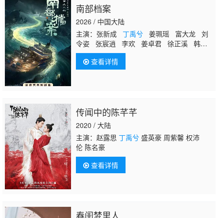
南部档案
2026 / 中国大陆
主演：张新成
丁禹兮
姜珮瑶 富大龙 刘
令姿 张宸逍 李欢 姜卓君 徐正溪 韩栋
季肖冰 徐振轩 程相 应灏铭 曲高位 寇
查看详情
振海 佟晨洁 屠显智
传闻中的陈芊芊
2020 / 大陆
主演：赵露思
丁禹兮
盛英豪 周紫馨 权沛
伦 陈名豪
查看详情
春闺梦里人