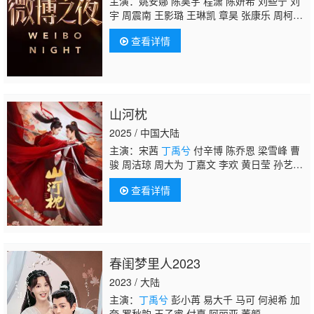
主演：姚安娜 陈昊宇 程潇 陈妍希 刘些宁 刘
宇 周震南 王影璐 王琳凯 章昊 张康乐 周柯
宇 张艺凡 敖瑞鹏 张天爱 梁壁荧 林博洋 李兰
查看详情
迪 李云霄 卢昱晓 欧阳娜娜 王天放 王安宇 王
玉雯 文淇 章若楠 曾舜晞 祝绪丹 周也 周雨
彤 张予曦 陈都灵 陈丽君 陈哲远 邓为 段宜
恩
丁禹兮
关晓彤 林秋楠 米奇·盖顿 彭昱畅 宋
威龙 宋轶 宋祖儿 古力娜扎 张凌赫 张远 王
山河枕
星 阿云嘎 白鹿 悦悦 景甜 李莎旻子 李一桐 刘
雨昕 刘宇宁 尼格买提·热合曼 齐思钧 孙艺
2025 / 中国大陆
洲 袁娅维 魏大勋 谢娜 蓝羽 张纯如
主演：宋茜
丁禹兮
付辛博 陈乔恩 梁雪峰 曹
骏 周洁琼 周大为 丁嘉文 李欢 黄日莹 孙艺
宁 马昊 徐沐婵 安悦溪 韩云云 张天阳 王森 赫
查看详情
雷 马梦唯 姜卓君 赵诗意 邵伟桐 丁映智 郎
鹏 方晓莉 梁睿珑
春闺梦里人2023
2023 / 大陆
主演：
丁禹兮
彭小苒 易大千 马可 何昶希 加
奈 罗秋韵 王子睿 付嘉 阿丽亚 董颜