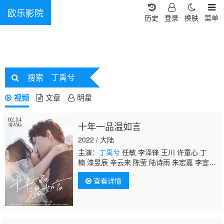
欧乐影院
历史
登录
换肤
菜单
搜索
丁禹兮
视频
文章
明星
十年一品温如言
2022 / 大陆
主演：
丁禹兮
任敏 李泽锋 王川 许童心 丁
楠 漆昱辰 辛云来 陈莹 陆诗雨 朱宏嘉 李宜
娟 陶慧敏
查看详情