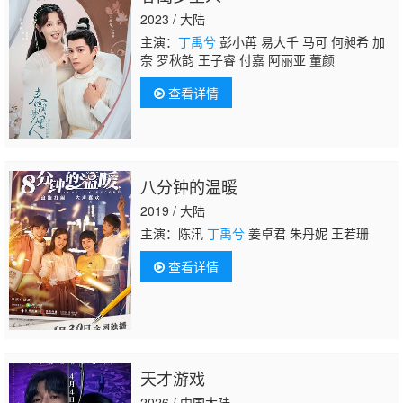
2023 / 大陆
主演：
丁禹兮
彭小苒 易大千 马可 何昶希 加
奈 罗秋韵 王子睿 付嘉 阿丽亚 董颜
查看详情
八分钟的温暖
2019 / 大陆
主演：陈汛
丁禹兮
姜卓君 朱丹妮 王若珊
查看详情
天才游戏
2026 / 中国大陆