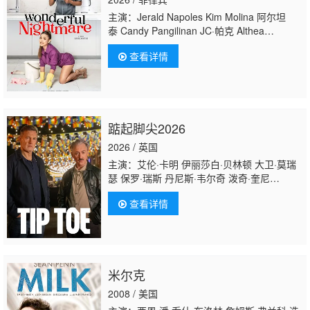
主演：Jerald Napoles Kim Molina 阿尔坦
泰 Candy Pangilinan JC·帕克 Althea
Ruedas Benj Manalo TJ Valderrama Nicco
查看详情
Manalo Billy Villeta Phoebe Villamor Pam
Cueza
丹尼斯·埃斯特万
Donalynne
Soriano Yumi Lacsamana Divine Aucina 奎
恩·卡里略 Kedebon Colim
踮起脚尖2026
2026 / 英国
主演：艾伦·卡明 伊丽莎白·贝林顿 大卫·莫瑞
瑟 保罗·瑞斯 丹尼斯·韦尔奇 泼奇·奎尼
尔 Stephen·Bailey 查理·孔杜 多米尼克·霍尔
查看详情
姆斯 卢扬达·乌纳提·刘易斯·尼亚
沃 Clarisse·Félix Isaac·Turner Gabriel·Clark
米尔克
2008 / 美国