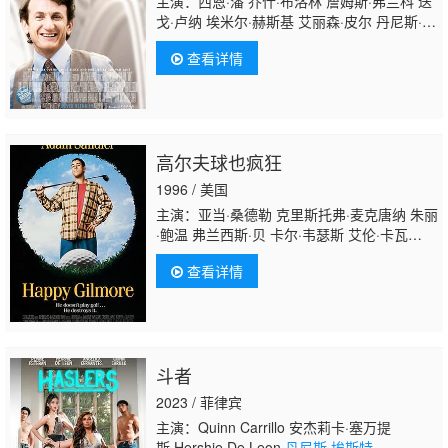
主演：西恩·潘 乔什·布洛林 詹姆斯·弗兰科 迭
戈·卢纳 埃米尔·赫斯基 艾丽森·皮尔 丹尼斯·欧
哈拉
查看详情
高尔夫球也疯狂
1996 / 美国
主演：亚当·桑德勒 克里斯托弗·麦克唐纳 朱丽
·鲍温 弗兰西斯·贝 卡尔·韦瑟斯 艾伦·卡瓦
特 罗伯特·斯密戈尔 鲍勃·巴克 理查德·基尔 丹
查看详情
尼斯·杜根 乔·弗莱厄蒂 凯文·尼龙 威尔·萨
索 埃莉·哈维 弗雷德·佩伦 约翰·德斯崔 彼特·
科拉米斯 Peter Kelamis
斗者
2023 / 菲律宾
主演：Quinn Carrillo 安杰莉卡·塞万提
斯 Hershie De Leon
丹尼斯·埃斯特