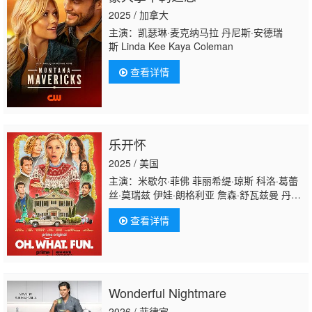
2025 / 加拿大
主演：凯瑟琳·麦克纳马拉 丹尼斯·安德瑞
斯 Linda Kee Kaya Coleman
查看详情
乐开怀
2025 / 美国
主演：米歇尔·菲佛 菲丽希缇·琼斯 科洛·葛蕾
丝·莫瑞兹 伊娃·朗格利亚 詹森·舒瓦兹曼 丹妮
尔·布鲁克斯 茉德·阿帕图 丹尼斯·利瑞 多米尼
查看详情
克·塞萨 陈冲 哈瓦娜·罗丝·刘 黛芙芮·雅各 海
蒂·纳赛尔 塞尔吉奥·杜克 伊桑·科斯塔尼拉 赛
迪·司各特 Rashal James 杰西贾姆斯·洛科里
埃 罗克茜·里韦拉 Audrey Hui
Wonderful Nightmare
2026 / 菲律宾