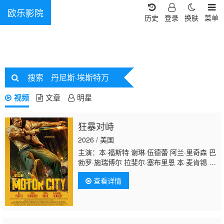
欧乐影院
历史
登录
换肤
菜单
搜索
丹尼斯·埃斯特万
视频
文章
明星
狂暴对峙
2026 / 美国
主演：本·福斯特 谢琳·伍德蕾 阿兰·里奇森 巴
勃罗·施瑞博尔 拉斐尔·塞布里恩 本·麦肯锡 多
米尼克·博加特 米斯特·菲茨杰拉德 丹尼斯·法
查看详情
尼 奥列格·亚历山大罗维奇 莱昂内尔·博伊
斯 汤姆·约翰逊 阿马尔·查达-帕特尔 斯科特·沃
格尔 伊万·阿马罗·布隆 鲍勃·莱斯扎克 彼得·爱
泼斯坦