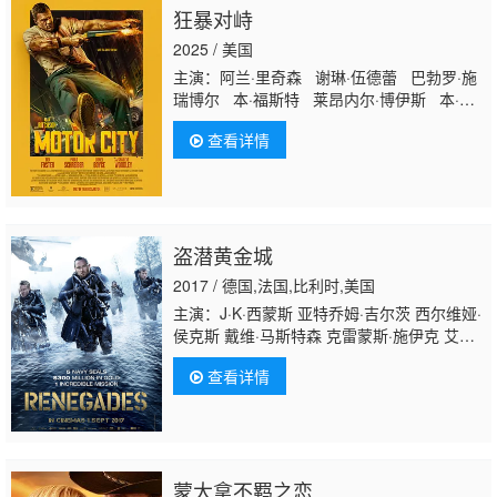
狂暴对峙
2025 / 美国
主演：阿兰·里奇森 谢琳·伍德蕾 巴勃罗·施
瑞博尔 本·福斯特 莱昂内尔·博伊斯 本·麦
肯锡 阿马尔·查达-帕特尔 拉斐尔·塞布里恩
查看详情
彼得·爱泼斯坦 多米尼克·博加特 斯科特·沃
格尔 汤姆·约翰逊 奥列格·亚历山大罗维奇
伊万·阿马罗·布隆 米斯特·菲茨杰拉德 丹尼
斯·法尼 鲍勃·莱斯扎克
盗潜黄金城
2017 / 德国,法国,比利时,美国
主演：J·K·西蒙斯 亚特乔姆·吉尔茨 西尔维娅·
侯克斯 戴维·马斯特森 克雷蒙斯·施伊克 艾文·
布莱纳 迪尔梅德·默塔 沙利文·斯特普尔顿 查
查看详情
理·比尤利 约书亚·亨利 迪米特里·列奥尼达
斯 彼得·达沃 卡里姆·谢里夫 丹尼斯·布里兹
克 安德烈·多基克
蒙大拿不羁之恋