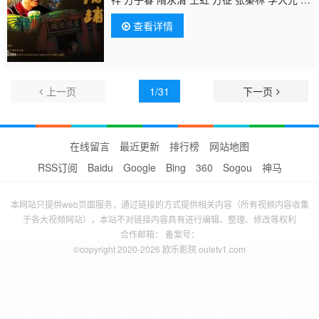
雷
于洋
张春年 熊漪霓 罗阳 武潼 余思琼 胡
查看详情
洋 尚言生 尚印泉 马兆刚 王志明 奕祖逊 刘长
生 靳玉华 佟仲琪 李长江 于文仲 刘江 张正
源 马新如 宏林 朱唯 王肖典 杨艳 程增奎 何雨
来 孔庆三 李保成 郭振明 周斌 扬丽红 高桐
林 红鹰 秦靖文
上一页
1/31
下一页
在线留言
最近更新
排行榜
网站地图
RSS订阅
Baidu
Google
Bing
360
Sogou
神马
本网站只提供web页面服务，通过链接的方式提供相关内容（所有视频内容收集
于各大视频网站），本站不对链接内容具有进行编辑、整理、修改等权利
合作邮箱： 备案号：
©copyright 2020-2026 欧乐影院 ouletv1.com