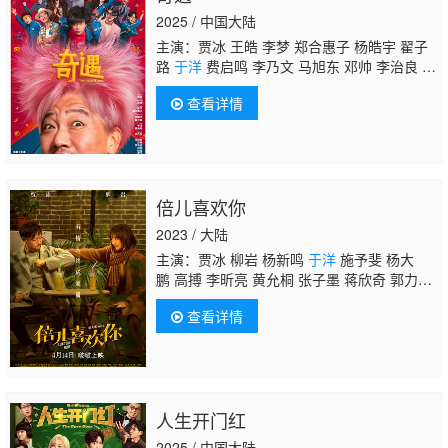
2025 / 中国大陆
主演：贾冰 王皓 李梦 郑合惠子 杨皓宇 翟子
路
于洋
费启鸣 李乃文 马旭东 邓帅 李治良 冯
满 郝瀚 李飞 小沈阳 徐浩伦 谭湘文 唐香玉
查看详情
倍儿喜欢你
2023 / 大陆
主演：贾冰 柳岩 杨新鸣
于洋
施予斐 杨大
鹏 高搏 李昕亮 黄允桐 张子墨 蒋欣奇 郭力
行 刘子豪 常远 魏翔 鄂靖文 潘斌龙 冯雷 曾
查看详情
黎 孙越 修睿 刘天佐 范湉湉 喳喳 林柒予 潘柚
彤 马典滨 单越升
人生开门红
2025 / 中国大陆