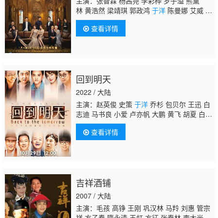
主演：张智霖 杨茜尧 李彩桦 罗子溢 熊黛
林 黄浩然 梁靖琪 郭政鸿
于洋
陈曼娜 艾威 余
安安 陈明君 朱鉴然 刘沛蘅 潘艺桐
查看详情
回到明天
2022 / 大陆
主演：赵英俊 史策
于洋
乔杉 包贝尔 王迅 白
志迪 马书良 小爱 卢亦帆 大鹏 黄飞 胡夏 白
客 崔志佳 李菁 雪村
查看详情
吉祥酒铺
2007 / 大陆
主演：毛孩 高铮 王刚 巩汉林 马羚 刘惠 管宗
祥 方子春 隋永清 王虹 方征 张秦林 李大光 于