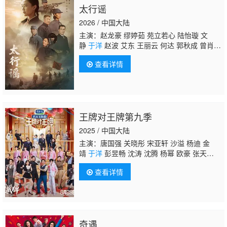
太行谣
2026 / 中国大陆
主演：赵龙豪 缪婷茹 苑立若心 陆怡璇 文
静
于洋
赵波 艾东 王丽云 何达 郭秋成 曾肖
龙 张永健 魏大鸣 张哲人
查看详情
王牌对王牌第九季
2025 / 中国大陆
主演：唐国强 关晓彤 宋亚轩 沙溢 杨迪 金
靖
于洋
彭昱畅 沈涛 沈腾 杨幂 欧豪 张天
阳 蓝盈莹 张海宇 贾冰 李梦 李乃文 冯满 小沈
查看详情
阳 马嘉祺 丁程鑫 刘耀文 张真源 严浩翔 贺峻
霖 黄渤 范丞丞 常远 李嘉琦 付航 闫妮 黄晓
明 张予曦 徐明浩
奇遇