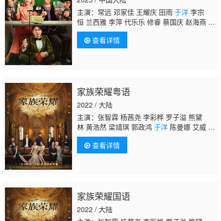
主演：常远 邓家佳 王耀庆 田雨
于洋
李宗
恒 兰西雅 李萍 代乐乐 修睿 蔡国庆 赵海燕 管
乐 刘旸 王迅 傅菁 土豆 吕严 陶亮
查看详情
家族荣耀粤语
2022 / 大陆
主演：张智霖 杨茜尧 李彩桦 罗子溢 熊黛
林 黄浩然 梁靖琪 郭政鸿
于洋
陈曼娜 艾威 余
安安 陈明君 朱鉴然 刘沛蘅 潘艺桐
查看详情
家族荣耀国语
2022 / 大陆