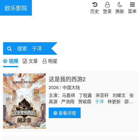
欧乐影院
历史
登录
换肤
菜单
搜索
于洋
视频
文章
明星
这是我的西游2
2026 / 中国大陆
主演：马嘉祺 丁程鑫 宋亚轩 刘耀文 张
真源 严浩翔 贺峻霖
于洋
林更新 邵兵
苏醒
查看详情