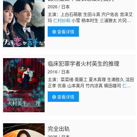
2026 / 日本
主演：上白石萌歌 生田斗真 宍户佑名 宫泽艾
玛
仁村纱和
小雪 柄本时生 三浦獠太 片冈
凛 佐佐木美玲 佐佐木史帆 高松Aloha 平山祐
查看详情
介
临床犯罪学者火村英生的推理
2016 / 日本
主演：菜菜绪 斋藤工 夏木真理 生濑胜久 洼田
正孝 优香 山本美月 竹内凉真 槙田雄司
仁村
纱和
内田滋 兼松若人 清水一希 松泽一之 涉
查看详情
谷谦人 小野寺晃良 松永渚 合田雅史
完全出轨
2025 / 日本