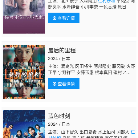
主演：北川景子 大森南朋
仁村纱和
平祐奈 阿
部亮平 水泽绅吾 小川李奈 一色香澄 原日出
子 鹤田真由 中原丈雄 筒井道隆 仓田瑛茉
查看详情
最后的里程
2024 / 日本
主演：满岛光 冈田将生 阿部隆史 藤冈靛 火野
正平 宇野祥平 安藤玉惠 根本真阳 磯村アメ
リ 丸山智己 大仓孝二 酒向芳 中村伦也
仁村
查看详情
纱和
石原里美 井浦新 洼田正孝 市川实日
子 龙星凉 饭尾和树 吉田乌龙太 药师丸博
子 松重丰 绫野刚 星野源 桥本润 前田旺志
郎 金井勇太 永岡卓也 麻生久美子 水泽绅
吾 岩谷健司
蓝色时刻
2024 / 日本
主演：山下智久 出口夏希 水上恒司 冈部大
仁
村纱和
夏帆 平岩纸 音尾琢真 真矢美纪 渡边