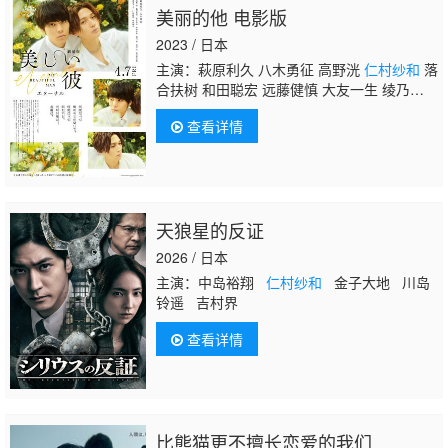
美丽的他 电影版
2023 / 日本
主演：萩原利久 八木勇征 高野洸
仁村纱和
落
合扶树 和田聪宏 远藤健慎 大友一生 绫乃
彩 岩川晴 饭田基祐 金井勇太 前田拳太郎
查看详情
天狼星的反证
2026 / 日本
主演：中岛裕翔
仁村纱和
金子大地 川岛
铃遥 吉村界
查看详情
比熊猫更不擅长恋爱的我们