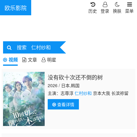
欧乐影院
历史
登录
换肤
菜单
搜索
仁村纱和
视频
文章
明星
没有砍十次还不倒的树
2026 / 日本,韩国
主演：志尊淳
仁村纱和
京本大我 长滨祢留
查看详情