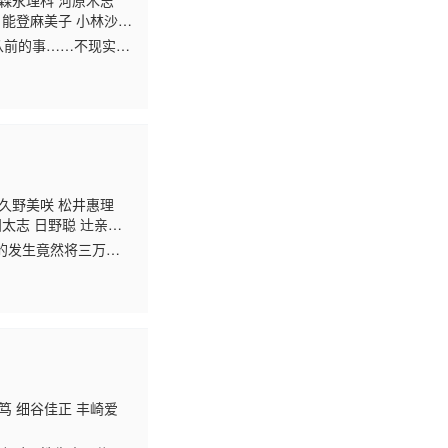
 森永理科 河原木志
 能登麻美子 小林沙
从前的事……不现实的
未原的“桃歌台学园”
 久野美咲 松井惠理
太志 日野聪 辻亲
长岛雄一 村田知沙
的发生竟然将三万名
一员，现实中个性内向
笃 细谷佳正 丰崎爱