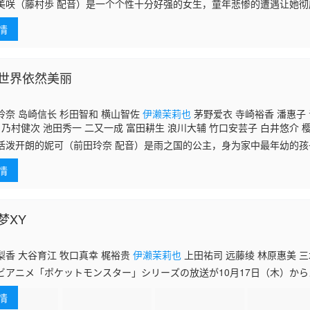
美咲（藤村歩 配音）是一个个性十分好强的女生，童年悲惨的遭遇让她
与妹妹一起的生活又使得美咲必须担负起男孩子的责任，长此以往，在他
情
可爱的
世界依然美丽
玲奈 岛崎信长 杉田智和 横山智佐
伊濑茉莉也
茅野爱衣 寺崎裕香 潘惠子
 乃村健次 池田秀一 二又一成 富田耕生 浪川大辅 竹口安芸子 白井悠介 
藤晴香
活泼开朗的妮可（前田玲奈 配音）是雨之国的公主，身为家中最年幼的
好胜性格。在和姐姐们的游戏之中，妮可成为了输家，因此被迫嫁给了太
情
梦XY
梨香 大谷育江 牧口真幸 梶裕贵
伊濑茉莉也
上田祐司 远藤绫 林原惠美 
ビアニメ「ポケットモンスター」シリーズの放送が10月17日（木）か
！ タイトルは「ポケットモンスター ＸＹ（エックスワイ）」だ！
情
ス地