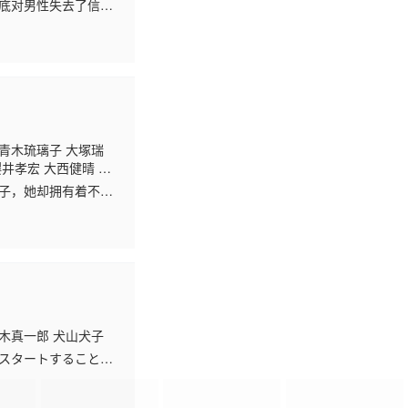
彻底对男性失去了信任
人眼中，美咲无疑拥
 青木琉璃子 大塚瑞
樱井孝宏 大西健晴 松
孩子，她却拥有着不输
阳王里维斯（岛崎信
三木真一郎 犬山犬子
らスタートすることが
！ ＜ストーリー