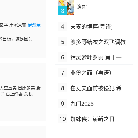
演员：
3
村良平 岸尾大辅
伊濑茉
4
夫妻的博弈(粤语)
的目标，这是因为他
5
波多野结衣之双飞调教
机关的成员之一！在
6
精灵梦叶罗丽 第十一季
（下）
7
非份之罪（粤语）
8
在丈夫面前被侵犯 希岛
大空直美 日原步美 野
裕子 石上静香 关根明
爱理 IPZ-505
9
九门2026
10
蜘蛛侠：崭新之日