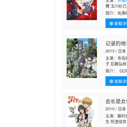
主演：
伊濑
穗 玉川纱己
苗 速水奖
简介：
充满
原定、痛彻
查看详
和上津未原
记录的地
2013 / 日本
主演：寺岛拓
子 后藤弘树
八 高桥未奈
简介：
《幻
玩家困在了
查看详
的他在游戏
会长是女
2010 / 日本
主演：藤村步
生 阿澄佳奈