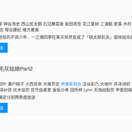
 神谷浩史 西山宏太朗 石见舞菜香 坂田将吾 花江夏树 三浦魁 爱美 木
志 增谷康纪 绪方惠美
枪枝的不良少年．一之濑四季在某天突然变成了「桃太郎机关」驱除追杀
鬼的血统！而将其扶养长大、没有血缘关系的养父原来以前曾经是桃太郎
情
人真相的同时
灰姑娘Part2
知叶 濑户桃子 小西克幸 大塚芳忠
伊濑茉莉也
涩谷彩乃 大地叶 井泽诗织 
泽纱弥 优木加奈 花守由美里 香坂沙希 田所梓 Lynn 天海由梨奈 甲斐田
 富田美忧
确定分割两季度放送
情