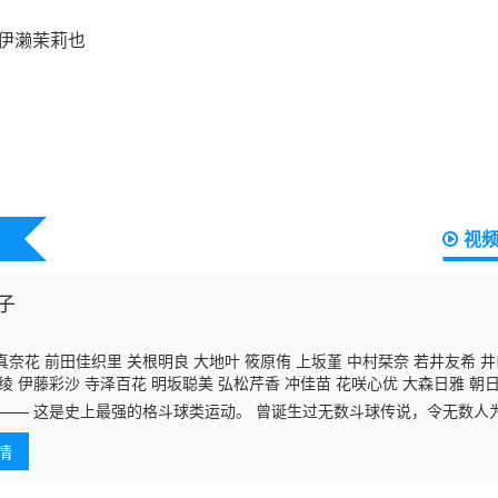
视
子
奈花 前田佳织里 关根明良 大地叶 筱原侑 上坂堇 中村栞奈 若井友希 井
绫 伊藤彩沙 寺泽百花 明坂聪美 弘松芹香 冲佳苗 花咲心优 大森日雅 朝
蓝 三日尻望
伊濑茉莉也
井上麻里奈 小坂井祐莉绘 井泽诗织 林梨花 藤寺美
 —— 这是史上最强的格斗球类运动。 曾诞生过无数斗球传说，令无数人为
 稻田彻
故事即将拉开序幕！！ 主人公是 “一击弹平” 之女 ——一击弹子。 将从
情
令和时代尽情绽放吧！！ 超元气 × 爽快解压 热血沸腾、开怀大笑，或许