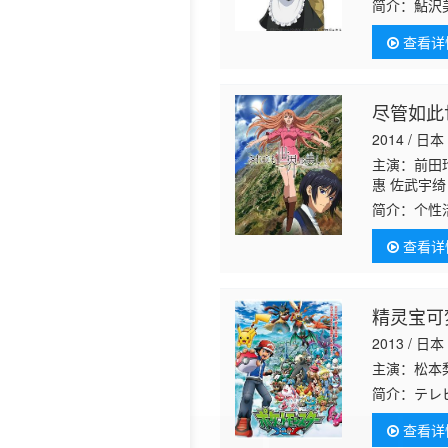
简介：
鮎沢
感，和妈妈
查看详
有着十分不
尽管如此
2014 / 日本
主演：前田
惠 佐武宇绮
冈由贵 工
简介：
个性
于任何人的
查看详
长 配音）。
精灵宝可
2013 / 日本
主演：松本
简介：
テレ
決定したぞ
查看详
＞ カロ