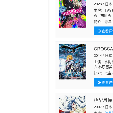
2026 / 日本
历史片
主演：石谷
香 祐仙勇
简介：
查看详
CROSS
2014 / 日本
主演：水树奈
衣 林原惠美
原麻衣 阿澄
简介：
以主
它的力量克
查看详
的安久丽莎
桃华月惮
2007 / 日本