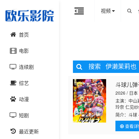
视频
首页
电影
搜索
伊濑茉莉也
连续剧
动作片
综艺
斗球儿弹
喜剧片
国产剧
2026 / 日本
动漫
爱情片
港台剧
主演：中山真
大陆综艺
玲奈 仁见纱
胡 菲鲁兹·
简介：
斗球
短剧
科幻片
日韩剧
日韩综艺
国产动漫
子 小西克幸
今，全新的
查看详
热灵魂，在
恐怖片
最近更新
欧美剧
港台综艺
日韩动漫