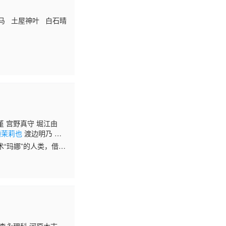
马 土屋神叶 白石晴
堇 宫野真守 堀江由
濑茉莉也
渡边明乃 中
“玛娜”的人类，借助
，作为皇国第一皇女