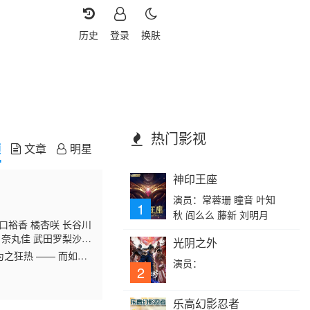
历史
登录
换肤
热门影视
频
文章
明星
神印王座
演员：常蓉珊 瞳音 叶知
1
秋 阎么么 藤新 刘明月
口裕香 橘杏咲 长谷川
日奈丸佳 武田罗梨沙多
光阴之外
德 石井未纱 日高范
之狂热 —— 而如
演员：
父亲身上继承而来的炽
2
还会微微落泪！？
乐高幻影忍者