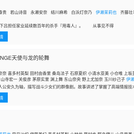
春贵 若山诗音 永濑安奈 结川麻希 白浜灯奈乃
伊濑茉莉也
齐藤壮
青年·下吕担任家业延续数百年的杀手『用毒人』。 从事见不得
情
ANGE天使与龙的轮舞
奈 喜多村英梨 田村由香里 桑岛法子 石原夏织 小清水亚美 小仓唯 上坂
 山寺宏一 关俊彦 茅原实里 渊上舞 东山奈央 野上尤加奈 玉川纱己子
伊
佳奈 三石琴乃
人公安久为轴，描写战斗少女们的群像剧。故事讲述了掌握了高端情报技术
服了地球上的战争、饥饿、污染等问题，终于迎来了和平的理想乡。然而
情
，却