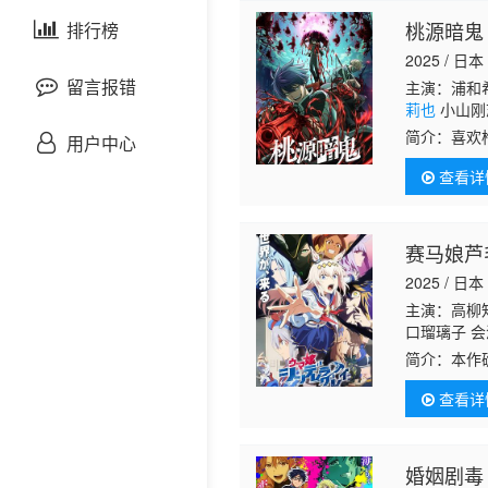
剧情片
桃源暗鬼
泰国剧
排行榜
欧美综艺
欧美动漫
2025 / 日本
战争片
留言报错
主演：浦和希
莉也
小山刚
悬疑片
简介：
喜欢
用户中心
其实继承了
查看详
知晓这些惊
犯罪片
奇幻片
赛马娘芦毛
2025 / 日本
邵氏电影
主演：高柳
口瑠璃子 会
古装片
良 高垣彩阳
简介：
本作
查看详
灾难片
记录片
婚姻剧毒