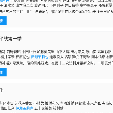
茉莉也
早见沙织 伊藤美纪 喜多村英梨 小林优 藤村步 野岛健儿 山县里美
子 清水爱 山本麻里安 渡边明乃 下屋则子 井口裕香 高桥理惠子 斋藤彩夏
神秘气息的古代土地“上津未原”，那是发生在比这个国家的历史还要早的
心肺的感情，在这片不吉利却又美丽的土地上深深的扎根……以统治着上津
情
平线第一季
笃 前野智昭 中田让治 加藤英美里 山下大辉 田村奈央 原由实 高垣彩阳
 樱井孝宏 柿原彻也
伊濑茉莉也
逢坂良太 名冢佳织 下野纮 冈本信彦 村田
美 宫下荣治 藤原启治 雨宫天 寺杣昌纪 井泽诗织 井上麻里奈 白熊宽嗣 
境神话》是家喻户晓的网络游戏，在第十二次资料片更新之时，一场意外
游戏构筑的虚拟世界之中。老牌玩家城惠（寺岛拓笃 配音）就是其中的
情
里却极
仆
 冈本信彦 花泽香菜 小林优 椎桥和义 鸟海浩辅 阿部敦 市来光弘 寺岛拓
 植田佳奈
伊濑茉莉也
五十岚裕美 铃村健一