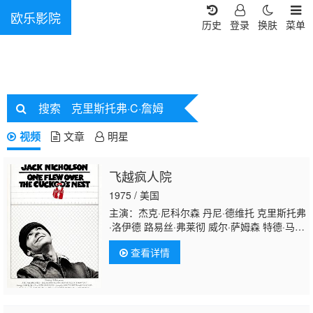
欧乐影院
历史
登录
换肤
菜单
搜索
克里斯托弗·C·詹姆
视频
文章
明星
飞越疯人院
1975 / 美国
主演：杰克·尼科尔森 丹尼·德维托 克里斯托弗
·洛伊德 路易丝·弗莱彻 威尔·萨姆森 特德·马克
兰德 布拉德·道里夫 斯加特曼·克罗索斯 迈克
查看详情
尔·贝里曼 彼得·布罗科 穆瓦科·卡姆布卡 威廉·
达尔 乔西普·艾利克 西德尼·拉斯克 凯·李 德怀
特·马费尔德 路易莎·莫里茨 威廉·雷德菲尔
德 菲利普·罗斯 米米·萨奇席恩 文森特·斯卡维
利 米斯·斯马尔 德罗斯·V·史密斯