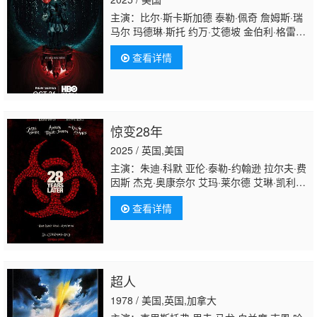
主演：比尔·斯卡斯加德 泰勒·佩奇 詹姆斯·瑞
马尔 玛德琳·斯托 约万·艾德坡 金伯利·格雷
罗 彼得·奥特布里奇 泰娜·拉欣 克里斯·乔克 莫
查看详情
宁斯塔·安吉琳 查德·洛克 BJ·哈里森 约书亚·奥
吉克 斯蒂芬·里德尔 托马斯·米切尔 阿莉克桑
德拉·福克斯 肖恩·马里奥特 林赛·梅里修 多里
安·格雷 克里斯托弗·格热拉
惊变28年
2025 / 英国,美国
主演：朱迪·科默 亚伦·泰勒-约翰逊 拉尔夫·费
因斯 杰克·奥康奈尔 艾玛·莱尔德 艾琳·凯利
曼 艾德文·瑞丁 克里斯托弗·富尔福德 齐·刘易
查看详情
斯-帕里 金·艾伦 戈登·亚历山
大 Sandy Batchelor 阿尔菲·威廉姆
斯 Maura Bird 内森·霍
尔 Geoffrey Newland 乔·布莱克莫
尔 Sam Locke Ghazi Al Ruffai Celi Crossland
超人
1978 / 美国,英国,加拿大