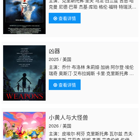
主演：克里斯托弗·里夫 马龙·白兰度 吉恩·哈
克曼 尼德·巴蒂 杰基·库珀 格伦·福特 特瑞沃·
霍华德 玛戈·基德 杰克·奥哈罗兰 瓦莱丽·佩莱
查看详情
恩 玛丽亚·雪儿 特伦斯·斯坦普 菲莉丝·德丝
达 苏珊娜·约克 杰夫·伊斯特 马克·麦克卢尔 莎
拉·道格拉斯
凶器
2025 / 美国
主演：乔什·布洛林 朱莉娅·加纳 阿尔登·埃伦
瑞奇 奥斯汀·艾布拉姆斯 卡里·克里斯托弗 王
汉斌 埃米·马迪根 琼·黛安·拉斐尔 托比·哈
查看详情
斯 梅丽莎·庞西奥 惠特默·托马斯 凯莉·舒特
拉 杰米斯·巴特勒 萨拉·科普金 奥布雷·布洛克
维 塞尔吉奥·杜克 克莱顿·法里
斯 Carrie Gibson Jason Turner 乔伊·希尔
小黄人与大怪兽
2026 / 美国
主演：皮埃尔·柯芬 克里斯托弗·瓦尔兹 杰夫·
布里吉斯 艾莉森·珍妮 杰西·艾森伯格 佐伊·达