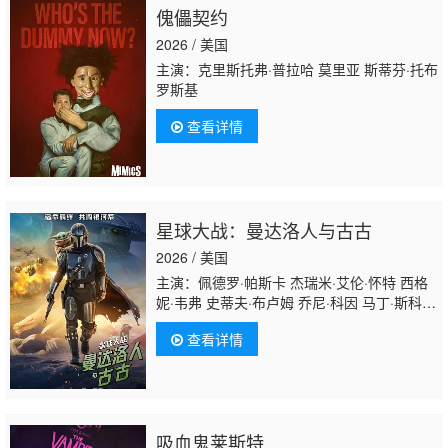
傀儡契约
2026 / 美国
主演：克里斯托弗·普拉哈 莫里亚 斯蒂芬·托布
罗斯基
查看详情
星球大战：曼达洛人与古古
2026 / 美国
主演：佩德罗·帕斯卡 杰瑞米·艾伦·怀特 西格
妮·韦弗 史蒂夫·布卢姆 乔尼·科因 马丁·斯科塞
斯 马修·维利希 李善亨 哈姆基·马戴拉 安东尼·
查看详情
丹尼尔斯 瑞克·法穆易瓦 迈尔斯·哈姆帕斯 伦
敦·斯塔布尔菲尔德 克里斯托弗·艾伦·罗宾
逊 波西亚·D·哈里斯 戴夫·菲洛尼
吸血鬼莱斯特