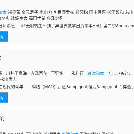
和幸
诸星堇 金元寿子 小山力也 茅野爱衣 鹤冈聪 田中理惠 杉田智和 若山
 内山夕实 逢坂良太 高田忧希 会泽纱弥
报师消息：《#无职转生～到了异世界就拿出真本事～#》第二季&amp;am
情
O
贵 川井田夏海 寺泽百花 下野纮 丰永利行
兴津和幸
くまいもとこ
松山鹰志
现代的青年——摩绪（MAO）。因&amp;quot;诅咒&amp;quot;而存活
令和时代的女中学生黄叶菜花。幼年时遭遇事故，全家只有她一人幸存。
情
故现场的商店街大门时，误入妖怪横行的昭和年代。与摩绪相遇的菜花—
绪这么一说，菜花才意识到自己身体的异样。两人竟背负着相同的诅咒！
ot;诅咒&amp;quot;的挑战！
伦