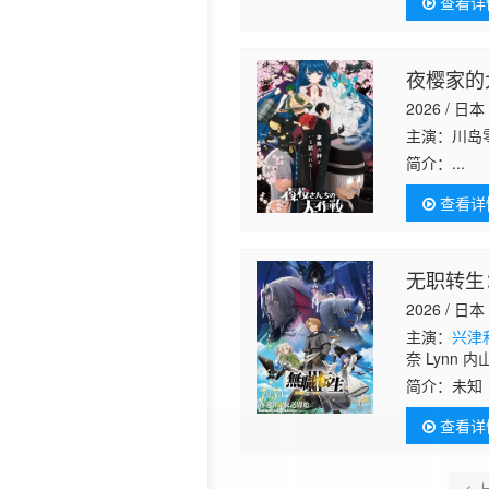
查看详
益增加……为
律条文与长
日本东京警
ハチ）」！
夜樱家的
2026 / 日本
主演：川岛
简介：
...
查看详
无职转生
2026 / 日本
主演：
兴津
奈 Lynn
简介：
未知
查看详