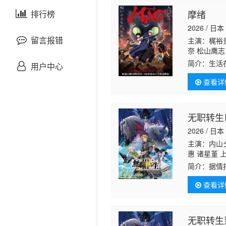
剧情片
摩绪
泰国剧
排行榜
欧美综艺
欧美动漫
2026 / 日本
战争片
留言报错
主演：梶裕
奈 松山鹰志
悬疑片
简介：
生活
用户中心
中学生黄叶
查看详
街大门时，.
犯罪片
奇幻片
无职转生
2026 / 日本
邵氏电影
主演：内山夕
惠 诸星堇 
古装片
简介：
据情
查看详
灾难片
记录片
无职转生