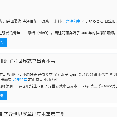
贵 川井田夏海 寺泽百花 下野纮 丰永利行
兴津和幸
くまいもとこ 日笠阳
在现代的青年——摩绪（MAO）。因诅咒而存活了 900 年的神秘阴阳师
菜花。幼年时遭遇事故，全家只有她一人幸存。某日，当菜花穿过那扇已
情
.
Ⅲ到了异世界就拿出真本事
实 杉田智和 小原好美 茅野爱衣 金元寿子 Lynn 会泽纱弥 高田忧希 鹤
上田丽奈
兴津和幸
若山诗音 小山力也
报师消息：《#无职转生～到了异世界就拿出真本事～#》第二季&amp;
情
到了异世界就拿出真本事第三季