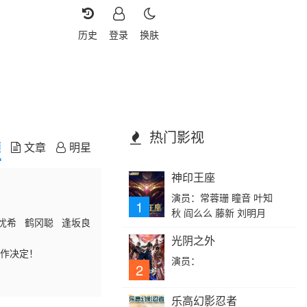
历史
登录
换肤
热门影视
频
文章
明星
神印王座
演员：常蓉珊 瞳音 叶知
1
秋 阎么么 藤新 刘明月
田忧希 鹤冈聪 逢坂良
光阴之外
制作决定！
演员：
2
乐高幻影忍者