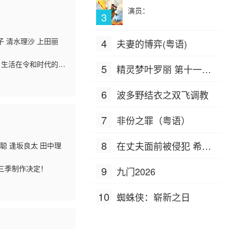
演员：
3
子 清水理沙 上田丽
4
夫妻的博弈(粤语)
。生活在令和时代的女
5
精灵梦叶罗丽 第十一季
成为事故现场的商店
（下）
6
波多野结衣之双飞调教
7
非份之罪（粤语）
8
在丈夫面前被侵犯 希岛
冈聪 逢坂良太 田中理
爱理 IPZ-505
第三季制作决定！
9
九门2026
10
蜘蛛侠：崭新之日