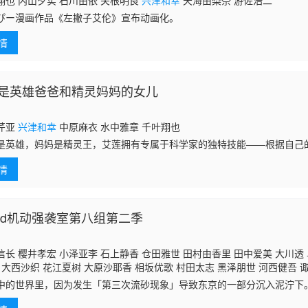
翔也 内山夕实 石川由依 关根明良
兴津和幸
天海由梨奈 游佐浩二
ぴー漫画作品《左撇子艾伦》宣布动画化。
情
是英雄爸爸和精灵妈妈的女儿
芹亚
兴津和幸
中原麻衣 水中雅章 千叶翔也
是英雄，妈妈是精灵王，艾莲拥有专属于科学家的独特技能——根据自己
结构与合成。 ; ; ; ; ; ; ;
情
eRaid机动强袭室第八组第二季
长 樱井孝宏 小泽亚李 石上静香 仓田雅世 田村由香里 田中爱美 大川透 
 大西沙织 花江夏树 大原沙耶香 相坂优歌 村田太志 黑泽朋世 河西健吾 
治 手冢宏通 堀川仁 宝龟克寿 千叶进步
兴津和幸
津田英三 木村珠莉 贯井
中的世界里，因为发生「第三次流砂现象」导致东京的一部分沉入泥泞下
衣 渡边明乃 千叶一伸 上田燿司 青山穰 武虎 小西克幸 子安武人 古川慎
一种高出力强化外骨骼「Willware」方便施工；但是相反地，利用 Willw