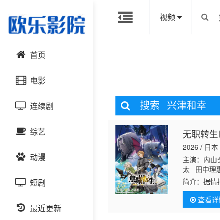
视频
首页
电影
搜索
兴津和幸
连续剧
动作片
综艺
无职转生
喜剧片
国产剧
2026 / 日本
动漫
爱情片
港台剧
主演：内山
大陆综艺
太 田中理
简介：
据情
短剧
科幻片
日韩剧
日韩综艺
国产动漫
查看详
恐怖片
最近更新
欧美剧
港台综艺
日韩动漫