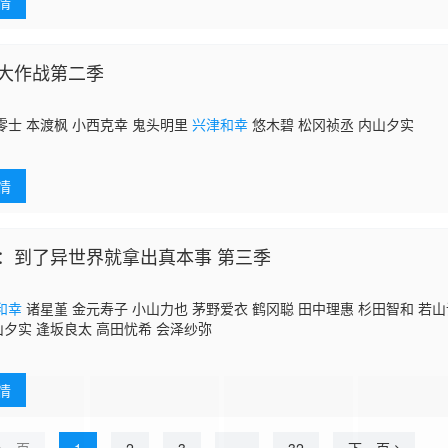
情
了有效遏止 Willware 犯罪事件，有一群充满正义感又热血的少年少
官人情所束缚，却仍然愿意以无比的智慧、勇气、嘴炮(?)来正面迎战向恶
察厅警备局在吉祥寺分室设立的第五特别公安课第三机动强袭室第八班—
正式名称
大作战第二季
零士 本渡枫 小西克幸 鬼头明里
兴津和幸
悠木碧 松冈祯丞 内山夕实
情
：到了异世界就拿出真本事 第三季
和幸
诸星堇 金元寿子 小山力也 茅野爱衣 鹤冈聪 田中理惠 杉田智和 若山
 内山夕实 逢坂良太 高田忧希 会泽纱弥
情