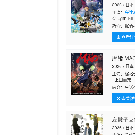
2026 / 日本
历史片
主演：
兴津
奈 Lynn
简介：
据情
查看详
摩绪 MA
2026 / 日本
主演：梶裕
上田丽奈 
简介：
生活在
师。生活在
查看详
扇已成为事
吧。”被摩
环&amp;qu
左撇子艾
2026 / 日本