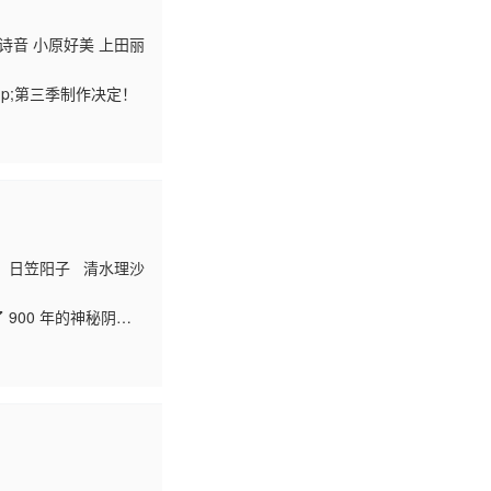
诗音 小原好美 上田丽
p;第三季制作决定！
 日笠阳子 清水理沙
了 900 年的神秘阴阳
某日，当菜花穿过那
—“你这家伙，是妖怪
！摩绪与菜花将直面连