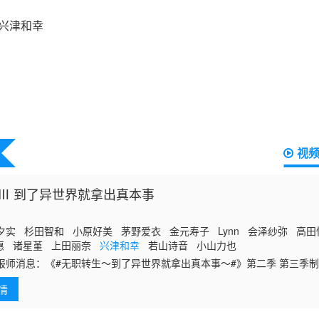
视
Ⅲ 到了异世界就拿出真本事
夕实 杉田智和 小原好美 茅野爱衣 金元寿子 Lynn 会泽纱弥 高
惠 诸星堇 上田丽奈
兴津和幸
若山诗音 小山力也
报师消息：《#无职转生～到了异世界就拿出真本事～#》第二季 第三季
情