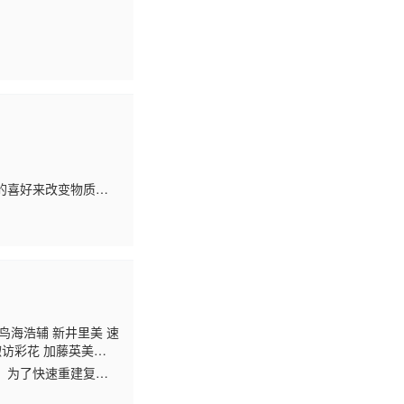
的喜好来改变物质的
鸟海浩辅 新井里美 速
诹访彩花 加藤英美
柚佳 内田真礼 沼仓
。为了快速重建复
are 的犯罪行为也日