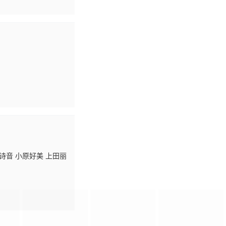
女警察，尽管被死板的法
势 力。他们就是：由
—简称「第八（ダイ
诗音 小原好美 上田丽