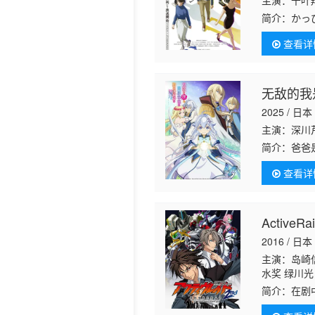
主演：千叶
简介：
かっ
查看详
无敌的我
2025 / 日本
主演：深川
简介：
爸爸
查看详
Activ
2016 / 日本
主演：岛崎信
水奖 绿川光
里 赤羽根健
简介：
在剧
爱美 加隈亚
甦，企业发明