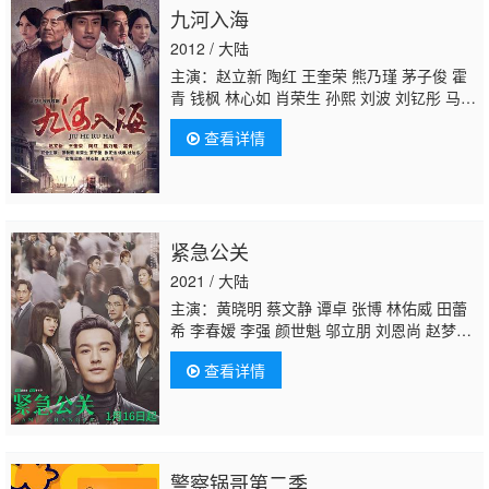
九河入海
2012 / 大陆
主演：赵立新 陶红 王奎荣 熊乃瑾 茅子俊 霍
青 钱枫 林心如 肖荣生 孙熙 刘波 刘钇彤 马
捷 唐磊
刘凯
菲 张秋歌 张宁江 王磊 常铖
查看详情
紧急公关
2021 / 大陆
主演：黄晓明 蔡文静 谭卓 张博 林佑威 田蕾
希 李春嫒 李强 颜世魁 邬立朋 刘恩尚 赵梦
迪 武笑羽 闫勤 高爽 许之糯 赵圆圆 郭小炜 萧
查看详情
子墨 孙越 郭骁仪 罗晨心 任伊瑄 刘敏 吕鑫 柯
国庆 尤勇智 赵雅莉 孔斐 方勇 练卓 胡涂 景岗
山 王茂蕾 南伏龙 梅俪儿 徐洁儿 沈晓海 陈紫
函 孙浩 门东毅 代文君 雷汉
刘凯
刘浩群 万梓
婷
警察锅哥第二季