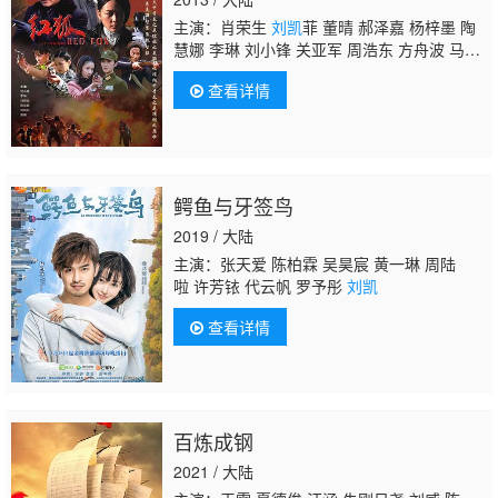
主演：肖荣生
刘凯
菲 董晴 郝泽嘉 杨梓墨 陶
慧娜 李琳 刘小锋 关亚军 周浩东 方舟波 马
仑 徐海为 周帅 尹静闻 孙浩涪 李明禹 孟妍 史
查看详情
冰 段倩茹 张欣源 李俊男 石小楼 陈帝文 李
斌 岳冬峰
鳄鱼与牙签鸟
2019 / 大陆
主演：张天爱 陈柏霖 吴昊宸 黄一琳 周陆
啦 许芳铱 代云帆 罗予彤
刘凯
查看详情
百炼成钢
2021 / 大陆