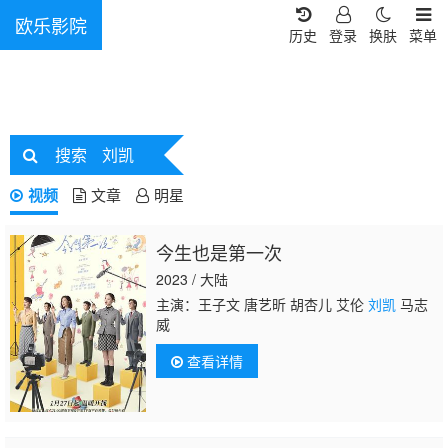
欧乐影院
历史
登录
换肤
菜单
搜索
刘凯
视频
文章
明星
今生也是第一次
2023 / 大陆
主演：王子文 唐艺昕 胡杏儿 艾伦
刘凯
马志
威
查看详情