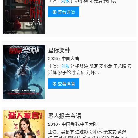
主演：
刘敬
宇 巩小榕 邹元清 姜贞羽
查看详情
星际变种
2025 / 中国大陆
主演：
刘敬
宇 杨舒婷 凯洱 麦小龙 王艺曈 袁
近辉 鄢子纶 李岩研 刘峰
超 Alexander Zerrath 狼
查看详情
森 Eric Joseph Heise 蒂娜·柯林
斯 Chelsey Mark 大卫·雷
登 Norbert M.DuBois 赵鹏涛
恶人报喜粤语
2016 / 中国香港,中国大陆
主演：吴镇宇 江疏影 郑中基 余安安 蔡瀚
亿 官恩娜 曾国祥 谷德昭 林子聪 夏春秋 冯勉