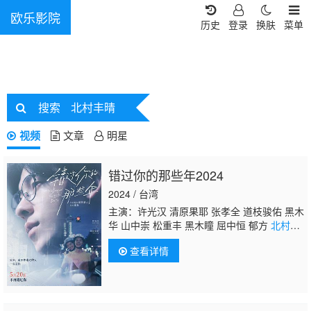
欧乐影院
历史
登录
换肤
菜单
搜索
北村丰晴
视频
文章
明星
错过你的那些年2024
2024 / 台湾
主演：许光汉 清原果耶 张孝全 道枝骏佑 黑木
华 山中崇 松重丰 黑木瞳 屈中恒 郁方
北村丰
晴
曾少宗 廖慧珍 陈妍霏 李冠毅 洪群钧 刘主
查看详情
平