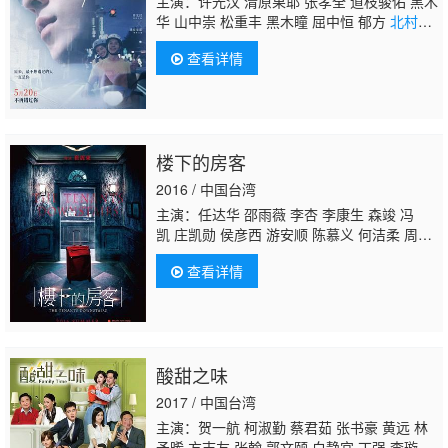
主演：许光汉 清原果耶 张孝全 道枝骏佑 黑木
华 山中崇 松重丰 黑木瞳 屈中恒 郁方
北村丰
晴
曾少宗 廖慧珍 陈妍霏 李冠毅 洪群钧 刘主
查看详情
平
楼下的房客
2016 / 中国台湾
主演：任达华 邵雨薇 李杏 李康生 森竣 冯
凯 庄凯勋 侯彦西 游安顺 陈慕义 何洁柔 周孝
安
北村丰晴
柯叔元 王道 张琼姿 沈孟生 郭晋
查看详情
东 杜诗梅
酸甜之味
2017 / 中国台湾
主演：贺一航 柯淑勤 蔡君茹 张书豪 黄远 林
予晞 方志友 张翰 郭文颐 白静宜 丁强 李璇 王