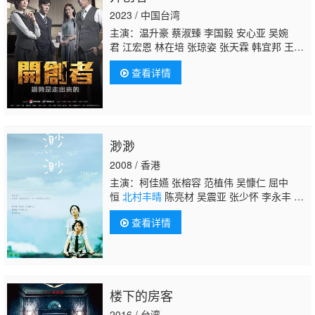
豪 姚怡安 何季珊 林明远 曾柏允 陈致臻 吴秋
2023 / 中国台湾
莲 何冠谊 高坤成
北村丰晴
关根直树 高嶋
主演：温升豪 蔡淑臻 李国毅 安心亚 吴婉
君 江宏恩 林在培 张琼姿 张天霖 韩宜邦 王
宣 杨少文 周咏训 宋品葳 李博翔 孙绽 黃少
查看详情
谷 杨镇 简嫙 陳熙之 劉心語 李若玹 吳貞貞 程
樂 李若玹 張靚靚 安定亞
北村丰晴
木村正太
渺渺
2008 / 香港
主演：柯佳嬿 张榕容 范植伟 吴慷仁 屈中
恒
北村丰晴
陈亮材 吴震亚 张少怀 李永丰 李
律 蔡信弘
查看详情
楼下的房客
2016 / 台湾