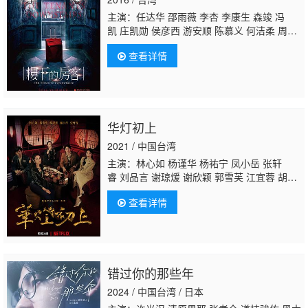
主演：任达华 邵雨薇 李杏 李康生 森竣 冯
凯 庄凯勋 侯彦西 游安顺 陈慕义 何洁柔 周孝
安
北村丰晴
柯叔元 王道 张琼姿 沈孟生 郭晋
查看详情
东 杜诗梅
华灯初上
2021 / 中国台湾
主演：林心如 杨谨华 杨祐宁 凤小岳 张轩
睿 刘品言 谢琼煖 谢欣颖 郭雪芙 江宜蓉 胡玮
杰 章广辰 谢雨芝 刘敬 霍建华 郑元畅 王柏
查看详情
杰 修杰楷 李李仁 加贺美智久 屈中恒 林暐
恒 任容萱 许光汉 沈孟生 王月 温升豪 蔡君
茹 马念先 海裕芬 钟承翰 陈博正 范瑞君 林哲
熹 宋柏纬 应采灵
北村丰晴
郭文颐
错过你的那些年
2024 / 中国台湾 / 日本