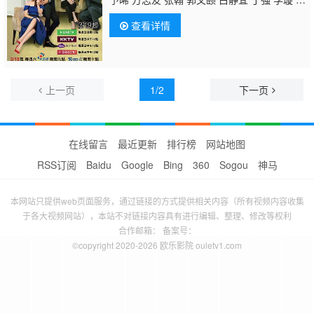
自强 陆弈静 廖慧珍 林思宇 哈孝远 罗启纮 洪
查看详情
晟文 胡玮杰 胡涛 于悦 许庭瑜 张晋维 张礼
驿 邱木翰 杨少文 高丽红 徐灏翔 翁雅菁 白小
樱 白润音 洪议喨 潘振德 陈幼芳 古斌 吕仲
芸 欧阳彬 周维钰 萧昊祥 丁梅卿 陈威廷 洪
亘 谢雨芝 王韵茹 梁志玮 郭建昌 杨谨华
北村
上一页
1/2
下一页
丰晴
刘品言 欧阳伦 林雨宣 庄心瑜 林莉 林志
儒 黄采仪 郭晋东
在线留言
最近更新
排行榜
网站地图
RSS订阅
Baidu
Google
Bing
360
Sogou
神马
本网站只提供web页面服务，通过链接的方式提供相关内容（所有视频内容收集
于各大视频网站），本站不对链接内容具有进行编辑、整理、修改等权利
合作邮箱： 备案号：
©copyright 2020-2026 欧乐影院 ouletv1.com