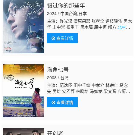
错过你的那些年
2024 / 中国台湾,日本
主演：许光汉 清原果耶 张孝全 道枝骏佑 黑木
华 山中崇 松重丰 黑木瞳 屈中恒 郁方
北村丰
晴
曾少宗 廖慧珍 陈妍霏 李冠毅 洪群钧 刘主
查看详情
平
海角七号
2008 / 台湾
主演：范逸臣 田中千绘 中孝介 林宗仁 马念
先 民雄 安乙荞 林晓培 马如龙 梁文音 应蔚
民 张心妍 李佩甄 沛小岚 丹耐夫正若 郭逸
查看详情
轩 李浤嘉 黄西田 张魁 赵舜 郑志伟 魏隽展 杨
淳翔 杨淳言 杨淳至 吴朋奉 祝福 张琼雯 陈慕
义 常陆师父 姚思微 黄兴全 卢怡榕 连馨 刘雨
柔 林宜均 杨欣佩 王婷仪 谭淑婷 陈妍汝 叶雅
馨 朱丁顺 林聪辉 曾吾吉 林宏道 陈源平 许胜
开创者
雄 詹佑颋 王荣良 陈顗亘 魏庭芳 李瑞珠 许仁