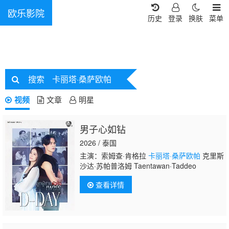
欧乐影院
历史
登录
换肤
菜单
搜索
卡丽塔·桑萨欧帕
视频
文章
明星
男子心如钻
2026 / 泰国
主演：索姆查·肯格拉
卡丽塔·桑萨欧帕
克里斯
沙达·苏帕普洛姆 Taentawan·Taddeo
查看详情