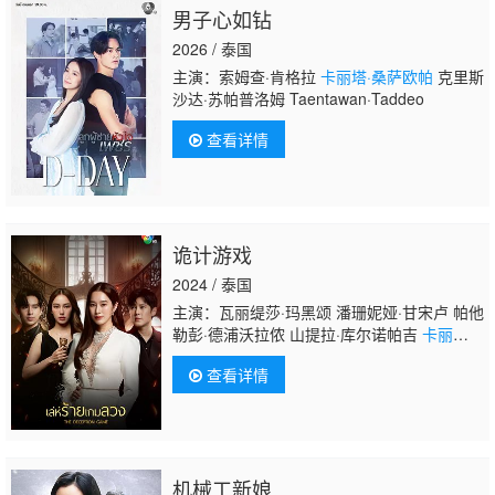
男子心如钻
2026 / 泰国
主演：索姆查·肯格拉
卡丽塔·桑萨欧帕
克里斯
沙达·苏帕普洛姆 Taentawan·Taddeo
查看详情
诡计游戏
2024 / 泰国
主演：瓦丽缇莎·玛黑颂 潘珊妮娅·甘宋卢 帕他
勒彭·德浦沃拉侬 山提拉·库尔诺帕吉
卡丽塔·
桑萨欧帕
查看详情
机械工新娘