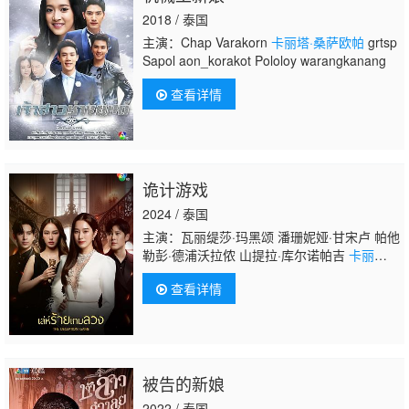
2018 / 泰国
主演：Chap Varakorn
卡丽塔·桑萨欧帕
grtsp
Sapol aon_korakot Pololoy warangkanang
查看详情
诡计游戏
2024 / 泰国
主演：瓦丽缇莎·玛黑颂 潘珊妮娅·甘宋卢 帕他
勒彭·德浦沃拉侬 山提拉·库尔诺帕吉
卡丽塔·
桑萨欧帕
查看详情
被告的新娘
2022 / 泰国