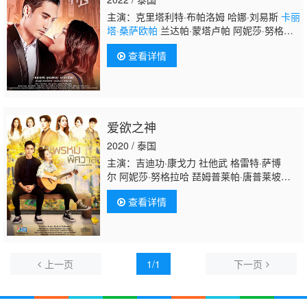
主演：克里塔利特·布帕洛姆 哈娜·刘易斯
卡丽
塔·桑萨欧帕
兰达帕·蒙塔卢帕 阿妮莎·努格拉
哈 彭帕特·阿塔潘亚朋
查看详情
爱欲之神
2020 / 泰国
主演：吉迪功·康戈力 社他武 格雷特·萨博
尔 阿妮莎·努格拉哈 琵姆普莱帕·唐普莱坡
恩
卡丽塔·桑萨欧帕
安·希里亚姆·帕克迪杜姆
查看详情
朗格瑞特 索芘娜帕·崇帕
尼 Pimmada·Boriruksuppakorn 彭萨帕特·坎
卡姆
上一页
1/1
下一页