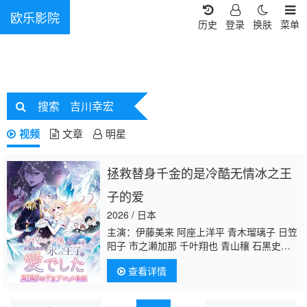
欧乐影院
历史
登录
换肤
菜单
搜索
吉川幸宏
视频
文章
明星
拯救替身千金的是冷酷无情冰之王
子的爱
2026 / 日本
主演：伊藤美来 阿座上洋平 青木瑠璃子 日笠
阳子 市之濑加那 千叶翔也 青山穰 石黑史
刚
吉川幸宏
前川凉子 奈波果林 义村优
查看详情