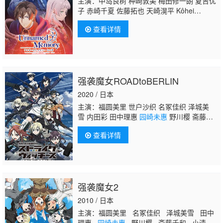
主演：中岛良树 种崎敦美 梅田修一朗 夏吉优
子 赤崎千夏 佐藤拓也 天崎滉平 Kôhei
Amasaki 森永千才 福山润 川澄绫子 清水理
查看详情
沙
园崎未惠
梶裕貴 楠木灯
强袭魔女ROADtoBERLIN
2020 / 日本
主演：福圆美里 世户沙织 名冢佳织 泽城美
雪 内田彩 田中理惠
园崎未惠
野川樱 斋藤千
和 小清水亚美 门胁舞以 大桥步夕
查看详情
强袭魔女2
2010 / 日本
主演：福圆美里 名冢佳织 泽城美雪 田中
理惠
园崎未惠
野川樱 斋藤千和 小清水