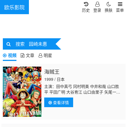
欧乐影院
历史
登录
换肤
菜单
搜索
园崎未惠
视频
文章
明星
海贼王
1999 / 日本
主演：田中真弓 冈村明美 中井和哉 山口胜
平 平田广明 大谷育江 山口由里子 矢尾一
树 长岛雄一 池田秀一 古川登志夫 古谷彻 大
查看详情
塚周夫 津嘉山正种 草尾毅 大场真人 宝龟克
寿 园部启一 柴田秀胜 中博史 阪口大助 竹内
顺子 千叶繁 三石琴乃 挂川裕彦 堀秀行 田中
秀幸 大友龙三郎 有本钦隆 大塚明夫 玄田哲
章 小山茉美 土井美加 野田顺子 渡边美佐 野