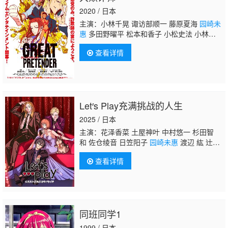
2020 / 日本
主演：小林千晃 诹访部顺一 藤原夏海
园崎未
惠
多田野曜平 松本和香子 小松史法 小林亲
弘 乃村健次 高岛雅罗 咲野俊介 关智一
查看详情
Let′s Play充满挑战的人生
2025 / 日本
主演：花泽香菜 土屋神叶 中村悠一 杉田智
和 佐仓绫音 日笠阳子
园崎未惠
渡辺 紘 辻井
健吾 栗坂南美 松田健一郎 诸星堇 畠中祐 斋
查看详情
贺光希 三宅健太
同班同学1
1999 / 日本