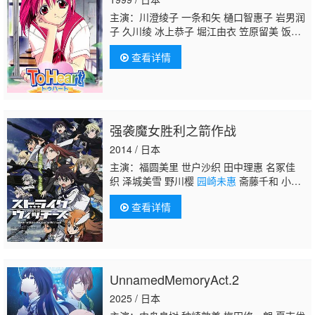
主演：川澄绫子 一条和矢 樋口智惠子 岩男润
子 久川绫 冰上恭子 堀江由衣 笠原留美 饭冢
雅弓
园崎未惠
根谷美智子 大谷育江 今井由
查看详情
香 保志总一朗
强袭魔女胜利之箭作战
2014 / 日本
主演：福圆美里 世户沙织 田中理惠 名冢佳
织 泽城美雪 野川樱
园崎未惠
斋藤千和 小清
水亚美 门胁舞以 大桥步夕 植田佳奈 伊藤
查看详情
静 矢作纱友里 加隈亚衣 高森奈津美 原由
实 江原正士 佐藤有世 河本启佑 高桥智秋 寺
杣昌纪 木岛隆一 乡田穗积
UnnamedMemoryAct.2
2025 / 日本