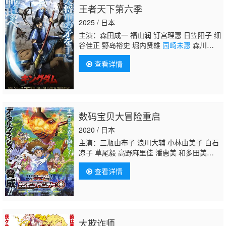
王者天下第六季
上尤加奈 林原惠美 水树奈奈
园崎未惠
西原久
美子 久川绫 泽城美雪 池泽春菜 斋藤千和 神
2025 / 日本
谷浩史 浪川大辅 森久保祥太郎 石田彰 高木
主演：森田成一 福山润 钉宫理惠 日笠阳子 细
涉 桧山修之 子安武人
谷佳正 野岛裕史 堀内贤雄
园崎未惠
森川智
之 伊藤健太郎 石井康嗣
查看详情
数码宝贝大冒险重启
2020 / 日本
主演：三瓶由布子 浪川大辅 小林由美子 白石
凉子 草尾毅 高野麻里佳 潘惠美 和多田美
咲 坂本千夏 山口真弓 樱井孝宏 重松花鸟 竹
查看详情
内顺子 松本美和
园崎未惠
野泽雅子
大欺诈师