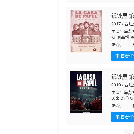
纸钞屋 
2017 / 西
主演：乌苏拉
特·阿塞博 
简介：
八名
自己的计划
查看详
纸钞屋 
2019 / 西
主演：乌苏拉
因米·洛伦特
纳 霍威克·
简介：
教授
约。抵抗仍
查看详