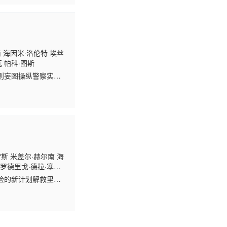
 海因米·洛伦特 埃丝
瓦 帕科·图斯
则妄图操纵警察实现
斯 米盖尔·赫尔南 海
 罗德里戈·德拉·塞尔
险的新计划解救里