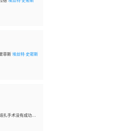
克拉德
埃丝特·史密斯
格里菲斯
埃丝特·史密斯
n 的结扎手术没有成功，
不