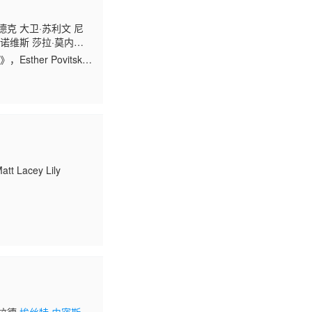
德克 大卫·苏利文 尼
奇诺维斯 莎拉·莫内
维亚西诺尔 金格·贡萨加 切
Esther Povitsky
克蒙 艾丽西娅·汉娜 埃
 Lacey Lily