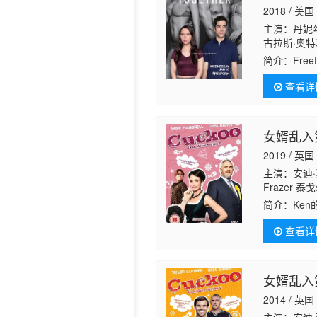
2018 / 美国
历史片
主演：丹妮丝
古拉斯·奥特
尔 贾斯汀·卢佩
简介：
Fre
尔西·帕瑞蒂
和Benji
丝特·波维茨基 
查看详
女婿乱入
2019 / 英国
主演：安迪·
Frazer 泰
简介：
Ken
查看详
女婿乱入
2014 / 英国