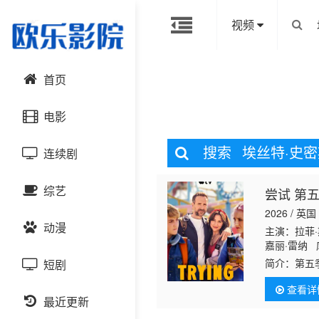
视频
首页
电影
搜索
埃丝特·史密
连续剧
动作片
综艺
尝试 第
喜剧片
国产剧
2026 / 英国
动漫
爱情片
港台剧
主演：拉菲
大陆综艺
嘉丽·雷纳 
简介：
第五
短剧
科幻片
日韩剧
日韩综艺
国产动漫
勒（库珀·
查看详
的家庭生活
恐怖片
最近更新
欧美剧
港台综艺
日韩动漫