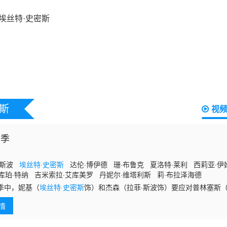
斯
视
五季
·斯波
埃丝特·史密斯
达伦·博伊德 珊·布鲁克 夏洛特·莱利 西莉亚·伊
库珀·特纳 吉米索拉·艾库美罗 丹妮尔·维塔利斯 莉·布拉泽海德
季中，妮基（
埃丝特·史密斯
饰）和杰森（拉菲·斯波饰）要应对普林塞斯（
特纳饰）的生母凯特（夏洛特·莱利饰）突然出现在他们家门口所带来的后
情
带