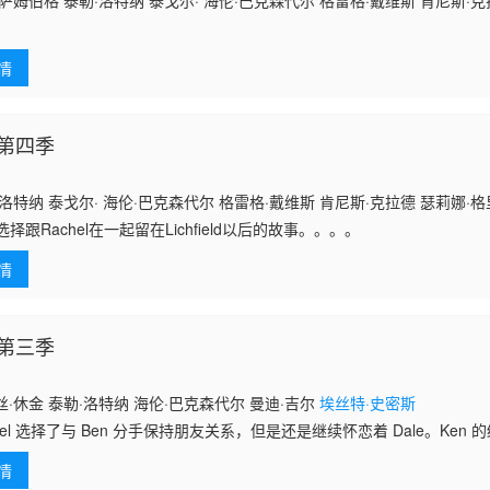
萨姆伯格 泰勒·洛特纳 泰戈尔· 海伦·巴克森代尔 格雷格·戴维斯 肯尼斯·
情
第四季
洛特纳 泰戈尔· 海伦·巴克森代尔 格雷格·戴维斯 肯尼斯·克拉德 瑟莉娜·
e选择跟Rachel在一起留在Lichfield以后的故事。。。。
情
第三季
·休金 泰勒·洛特纳 海伦·巴克森代尔 曼迪·吉尔
埃丝特·史密斯
hel 选择了与 Ben 分手保持朋友关系，但是还是继续怀恋着 Dale。Ke
na 怀孕，一切都在等待新宝宝降生过程中平稳进行。Dale 在圣诞节的时候
情