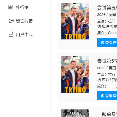
剧情片
尝试第五
泰国剧
排行榜
欧美综艺
欧美动漫
2026 / 英国
战争片
留言报错
主演：拉菲
纳 库珀·特
悬疑片
简介：
Seaso
用户中心
Princ
查看详
犯罪片
奇幻片
尝试第5
2026 / 英国
邵氏电影
主演：拉菲
纳 库珀·特
古装片
简介：
Seas
of Pri
查看详
灾难片
记录片
一起单身