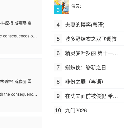
演员：
3
林·摩根 斯嘉丽·雷
4
夫妻的博弈(粤语)
the consequences of
5
波多野结衣之双飞调教
6
精灵梦叶罗丽 第十一季
（下）
7
蜘蛛侠：崭新之日
8
非份之罪（粤语）
林·摩根 斯嘉丽·雷
ith the consequences
9
在丈夫面前被侵犯 希岛
爱理 IPZ-505
10
九门2026