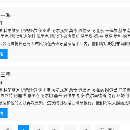
第一季
班牙
·科尔维罗 伊西娅尔·伊图诺 阿尔瓦罗·莫奇 佩德罗·阿隆索 米盖尔·赫尔南
恩里克·阿尔切 达尔科.佩里克 阿尔巴·弗洛雷斯 马里奥·德·拉·罗萨 罗科·纳
窃贼将自己与人质反锁在西班牙皇家造币厂内，他们背后的犯罪首脑
。
情
第三季
班牙
·科尔维罗 伊西娅尔·伊图诺 阿尔瓦罗·莫奇 佩德罗·阿隆索 阿尔巴·弗洛雷
 埃丝特·阿塞博 恩里克·阿尔切 基蒂·曼维尔 胡安·费尔南德斯 纳瓦·尼姆利
库区科利安 费尔南多·卡约
和他的团队再次重聚，这次的目标是西班牙银行，他们将以大胆而危
在继续。
情