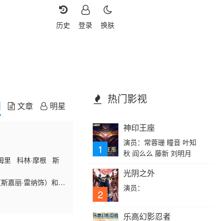
历史
登录
换肤
热门影视
频
文章
明星
神印王座
演员：常蓉珊 瞳音 叶知
1
秋 阎么么 藤新 刘明月
姆里 科林·摩根 斯
光阴之外
斯嘉丽·雷纳饰）和泰
演员：
果，以及她给他们平静
2
乐高幻影忍者