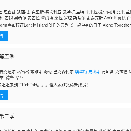
·理查兹 凯西·史 克里斯·德埃利亚 凯特·贝兰特 卡米拉·艾尔内斯 艾米·兰
利 吉姆·奥希尔 安吉拉·翠姆博 莱拉·罗琼 斯蒂尔·史泰宾斯 Amir·K 贾德·
 保利·肖尔 鲍比·李 Hayley·Marie·Norman Mike·Mitchell 梅丽莎·
eform宣布预订Lonely Island创作的喜剧《一起单身的日子 Alone Together》，
 柯尔比·豪威尔-巴普蒂斯特 妮基·格拉瑟 加布里埃尔·鲁伊斯 埃德加·布莱
 Afalo将担任主演，同时也担任编剧和制作
Benji·Af
情
第五季
麦克道尔 格雷格·戴维斯 海伦·巴克森代尔
埃丝特·史密斯
肯尼斯·克拉德 Matt
戈尔· 德鲁-哈尼
的姐姐来到了Lichfield。。。怪人家族又添新成员！
情
第二季