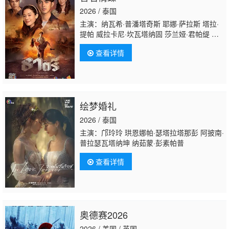
2026 / 泰国
主演：纳瓦希·普潘塔奇斯 耶娜·萨拉斯 塔拉·
提帕 威拉卡尼·坎瓦塔纳固 莎兰娅·君帕缇 普
莉玛·邦查伦 维拉甘·瓦塔纳
查看详情
坤 Wiranakarn Wattanakun
绘梦婚礼
2026 / 泰国
主演：邝玲玲 珙恩娜帕·瑟塔拉塔那彭 阿披南·
普拉瑟瓦塔纳坤 纳茹蒙·彭素帕普
查看详情
奥德赛2026
2026 / 美国 / 英国