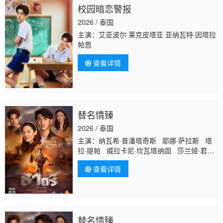
校园暗恋警报
2026 / 泰国
主演：艾亚波尔·莱克皮塔亚 亚纳瓦特·因塔拉
帕恩
查看详情
替名情臻
2026 / 泰国
主演：纳瓦希·普潘塔奇斯 耶娜·萨拉斯 塔
拉·提帕 威拉卡尼·坎瓦塔纳固 莎兰娅·君帕
缇 普莉玛·邦查伦 维拉甘·瓦塔纳坤
查看详情
Wiranakarn Wattanakun
替名情臻