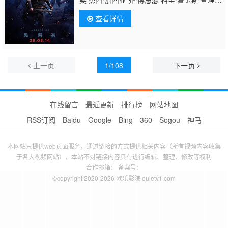
·塞隆 希米什·帕特尔 约翰·雷吉扎莫 安妮·海瑟
查看详情
薇 吉米·冈萨雷斯 赞达亚 汤姆·霍兰德 瑞恩·赫
斯特 柯斯莫·贾维斯 萨曼莎·莫顿 马特·达蒙 尼
克·塔拉贝 米娅·高斯 比尔·欧文 本·萨弗迪 特
拉维斯·斯科特 Elliot Page
上一页
1/108
下一页
在线留言
最近更新
排行榜
网站地图
RSS订阅
Baidu
Google
Bing
360
Sogou
神马
本网站只提供web页面服务，通过链接的方式提供相关内容（所有视频内容收集
于各大视频网站），本站不对链接内容具有进行编辑、整理、修改等权利
合作邮箱： 备案号：
©copyright 2020-2026 欧乐影院 ouletv1.com