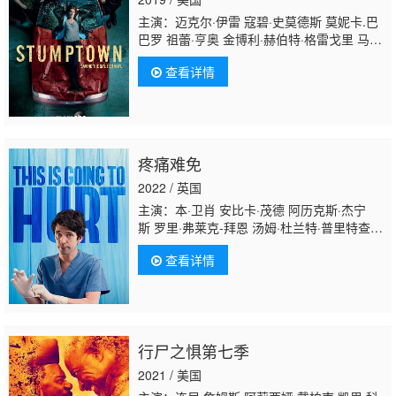
主演：迈克尔·伊雷 寇碧·史莫德斯 莫妮卡.巴
巴罗 祖蕾·亨奥 金博利·赫伯特·格雷戈里 马克·
韦伯 杰伊·杜普拉斯 唐纳尔·罗格 杰克·约翰
查看详情
逊 佐莎·马梅特 詹妮安·加罗法洛 乔恩·巴斯 卡
穆琳·曼海姆 乔·平格 柯林·坎宁安 保罗·菲兹杰
拉德 吉莲·珍塞尔 阿德里安·马丁内斯 林蒂·布
丝 伊丽莎·库伯 坦图·卡丁诺 罗伯特·亚当森 基
内·扬 小丝哈娜·布什 贾森·曼努尔·奥拉扎巴
疼痛难免
尔 TK·卡特 约翰·波西 布鲁·亨特 瑞恩·多尔
西 罗伯·德林格尔
奥斯丁·阿梅里奥
穆恩·戴
2022 / 英国
莉 因巴尔·拉维 科尔·西布斯 菲
主演：本·卫肖 安比卡·茂德 阿历克斯·杰宁
斯 罗里·弗莱克-拜恩 汤姆·杜兰特·普里特查
德 哈丽特·瓦尔特 米歇尔·奥斯丁 卡迪夫·克尔
查看详情
万 阿什利·马克圭尔 迪韦恩·托马斯 迈克尔·沃
克耶 汉娜·昂斯洛 罗茜·阿克曼 格蕾丝·库克-
甘 詹姆斯·科里根 乔治·索纳 巴利·吉尔 利兹·
凯尔 艾尔·罗伯茨 玛丽昂·贝利 露西·拉塞尔 莎
拉·克斯托曼 乔西·沃克 约瑟夫·戴维斯 丹尼尔·
行尸之惧第七季
弗恩 Thomas Aldridge 杰克·威尔金森
2021 / 美国