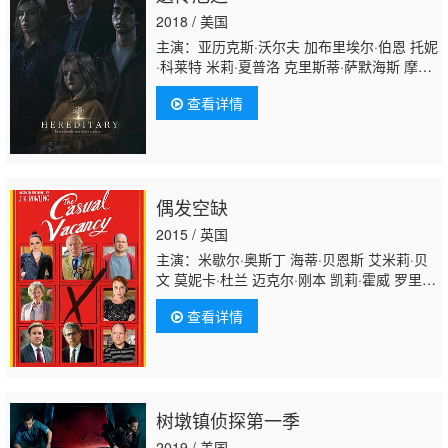
2018 / 美国
主演：亚历克斯·沃尔夫 加布里埃尔·伯恩 托妮
·科莱特 米莉·夏普洛 克里斯蒂·萨默海斯 摩根·
伦德 马洛里·贝克特尔 杰克·布朗 布赖恩·拉谢
查看详情
尔 海蒂·门德兹 莫伊塞斯 L·托瓦 贾罗德·菲利
普斯 安·唐德 布罗克·麦金尼 扎克瑞·亚瑟 奥斯
丁·R·格兰特
偶发空缺
2015 / 英国
主演：米歇尔·奥斯丁 海蒂·贝恩斯 艾米莉·贝
文 莫妮卡·杜兰 迈克尔·刚本 凯莉·霍威 罗里·
金尼尔 西蒙·迈克伯尼 朱莉亚·麦肯齐 朱利安·
查看详情
沃德姆 西拉斯·卡森 洛丽塔·查卡巴蒂
树墩镇侦探第一季
2019 / 美国