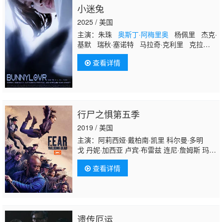
小迷兔
2025 / 美国
主演：朱珠
奥斯丁·阿梅里奥
杨佩里 杰克·
基默 瑞秋·塞诺特 马拉奇·克利里 克拉拉·
王 萨拉·巴斯金 鲁比·麦考利斯特 兴·穆萨·
查看详情
钟 Steven Allen Annie Marie Elliot Scott
Callenberger Christopher Collins Ingrid
Pilley Winona Romy Alex Meltsin Sean
McGuiness Darnell Robinson Presley W
行尸之惧第五季
2019 / 美国
主演：阿莉西娅·戴柏南·凯里 科尔曼·多明
戈 丹妮·加西亚 卢宾·布雷兹 连尼·詹姆斯 玛姬
·格蕾斯 加瑞特·迪拉胡特 珍娜·艾夫曼 艾莉克
查看详情
莎·尼森森 凯伦·戴维 莫·柯林斯
奥斯丁·阿梅里
奥
达里尔·米切尔
遗传厄运