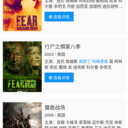
主演：连尼·詹姆斯 阿莉西娅·戴柏南·凯里 科
尔曼·多明戈 丹妮·加西亚 加瑞特·迪拉胡特 玛
姬·格蕾斯 珍娜·艾夫曼 艾莉克莎·尼森森
奥斯
查看详情
丁·阿梅里奥
行尸之惧第八季
2023 / 美国
主演：连尼·詹姆斯
奥斯丁·阿梅里奥
莫·柯林
斯 凯伦·戴维 金·迪肯斯 科尔曼·多明戈
查看详情
魔兽战场
2008 / 美国
主演：吉姆·卡维泽 索菲娅·迈尔斯 杰克·休斯
顿 约翰·赫特 克里夫·桑德斯 艾丹·迪瓦恩 朗·