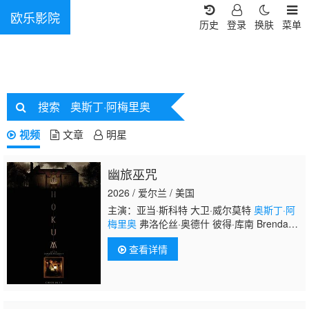
欧乐影院
历史
登录
换肤
菜单
搜索
奥斯丁·阿梅里奥
视频
文章
明星
幽旅巫咒
2026 / 爱尔兰 / 美国
主演：亚当·斯科特 大卫·威尔莫特
奥斯丁·阿
梅里奥
弗洛伦丝·奥德什 彼得·库南 Brendan
Conroy 迈克尔·帕特里克 威尔·奥康纳 Sioux
查看详情
Carroll Ezra Carlisle Siox C Mallory Adams