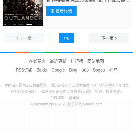
普尔曼 詹姆斯·普雷斯顿·罗杰斯 莫拉利亚·奥
查看详情
斯丁 泰德·路德齐克 Liam McNamara 西蒙·诺
斯伍德 托德·施罗德 Drakaina Michael Ray
Fox J. William Grantham 里卡多·霍约斯 Amy
Kerr Colette Stevenson
上一页
1/6
下一页
在线留言
最近更新
排行榜
网站地图
RSS订阅
Baidu
Google
Bing
360
Sogou
神马
本网站只提供web页面服务，通过链接的方式提供相关内容（所有视频内容收集
于各大视频网站），本站不对链接内容具有进行编辑、整理、修改等权利
合作邮箱： 备案号：
©copyright 2020-2026 欧乐影院 ouletv1.com