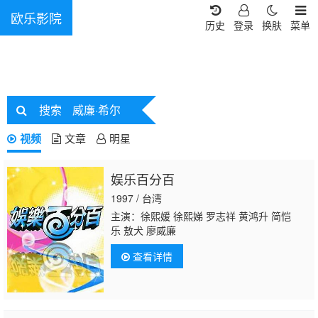
欧乐影院
历史
登录
换肤
菜单
搜索
威廉·希尔
视频
文章
明星
娱乐百分百
1997 / 台湾
主演：徐熙媛 徐熙娣 罗志祥 黄鸿升 简恺
乐 敖犬 廖威廉
查看详情