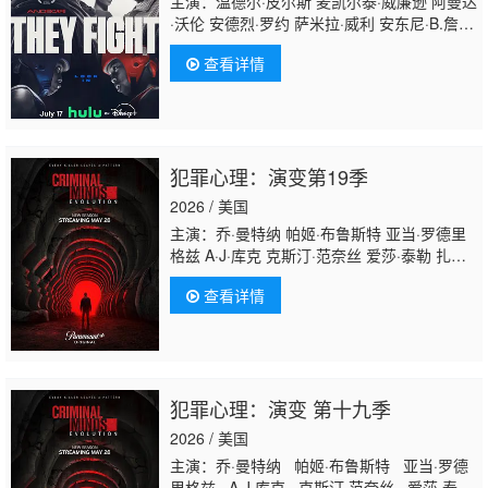
主演：温德尔·皮尔斯 麦凯尔泰·威廉逊 阿曼达
·沃伦 安德烈·罗约 萨米拉·威利 安东尼·B.詹金
斯 安德烈·霍兰 J·阿方斯·尼科尔森 提纳西·卡
查看详情
黑锡 埃里卡·伍兹 Micaiah Jones 安妮塔·摩
尔 Tory Jacqui Malone Lucky Harmon 图森
特·弗朗索瓦·巴蒂斯特 Aaliyah Mayo Ronson
Giggetts Deirdre Campbell
犯罪心理：演变第19季
2026 / 美国
主演：乔·曼特纳 帕姬·布鲁斯特 亚当·罗德里
格兹 A·J·库克 克斯汀·范奈丝 爱莎·泰勒 扎克·
吉尔福德 瑞安-詹姆斯·畑中 妮可·帕森特 康纳·
查看详情
斯托瑞 贾斯汀·柯克 伊薇特·尼科尔·布朗 克拉
克·格雷格 保罗·F·汤普金斯 克莱斯·威廉斯 科
菲·斯里博伊 琳登·史密斯 理查德·卡夫拉尔 洁
蕊·瑞恩 杨罗布 尼古拉斯·冈萨雷
斯 Inny Clemons 达什·米霍克 约瑟夫·克罗
犯罪心理：演变 第十九季
斯 卡拉·杰德·迈尔
斯 Owais Ahmed Troy Castaneda 麦丽卡·戈
2026 / 美国
维奇 M.C. Huff 罗伯特·摩根 麦
主演：乔·曼特纳 帕姬·布鲁斯特 亚当·罗德
里格兹 A·J·库克 克斯汀·范奈丝 爱莎·泰勒