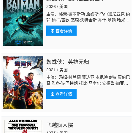
2026 / 美国
主演：格蕾·德丽斯勒 詹姆斯·乌尔班尼亚克 约
翰·迪·马吉欧 杰森·沃特金斯 乔什·基顿 哈米什
·林克莱特 马修·尼达姆 拉瑞恩·纽曼 加里·安东
查看详情
尼·威廉斯 罗南·拉夫特瑞 埃里克·摩根·斯图尔
特 克里斯托·乔伊·布朗 米歇尔·C·博尼拉 JP·卡
利亚赫 Zach·Lazar·Hoffman
蜘蛛侠：英雄无归
2021 / 美国
主演：汤姆·赫兰德 赞达亚 本尼迪克特·康伯巴
奇 雅各布·巴特朗 托比·马奎尔 安德鲁·加菲尔
德 玛丽莎·托梅 乔恩·费儒 本尼迪克特·黄 威廉
查看详情
·达福 阿尔弗雷德·莫里纳 托马斯·哈登·丘奇 杰
米·福克斯 瑞斯·伊凡斯 J·K·西蒙斯 查理·考克
斯 安格瑞·赖斯 托尼·雷沃罗利 宝拉·纽瑟姆 汉
尼拔·布勒斯 马丁·斯塔尔 J·B·斯穆夫 哈龙·
汗 本·范德梅 加里·维克斯 马洛里·霍夫 里贾纳
飞越疯人院
·陈婷 格伦·基奥 帕丽丝·本杰明 朱万达斯·坎迪
斯 泰勒·圣克莱尔 小豪尔赫·兰登伯格 何塞·阿
1975 / 美国