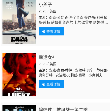
小斧子
2020 / 英国
主演：杰克·劳登 杰伊·辛普森 乔迪·梅 利蒂希
娅·赖特 萨姆·斯普卢尔 卡尔·法雷尔 约翰·博耶
加 迈克尔·沃德 肖恩·帕克斯 斯蒂芬·鲍克思 阿
查看详情
历克斯·杰宁斯 加里·比德尔 詹姆斯·希利尔 罗
森达·桑德尔 卡鲁姆·卡拉汉 凯达·威廉姆斯特
灵 马拉基·卡比 Gershwyn·Eustache·Jnr 卡迪
姆·拉姆齐
幸运女神
2026 / 美国
主演：安雅·泰勒-乔伊 安妮特·贝宁 蒂莫西·
奥利芬特 安洁纽·艾莉丝-泰勒 小克利夫顿·
克林斯 德鲁·斯塔基 威廉·菲克纳 莫·麦克
查看详情
雷 Mika McCalla 阿德因·恩卡拉德 马修·
劳奇 Ariel Flores 埃里克·兰格 奎因·奥恩
迪恩·S·贾格尔 克雷格·韦茨巴赫尔 Antal
Kalik 米西·克莱尔·法尔科内 蒂莫西 E.古德
温 尤金·金
蝙蝠侠：披风战士第二季