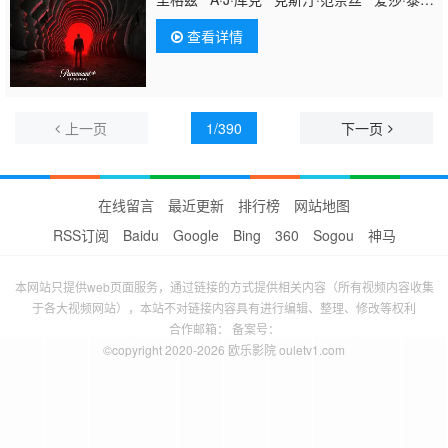
扎克·吉尔福德 瑞安-詹姆斯·畑中 妮可·帕
查看详情
森特 康纳·斯托瑞 贾斯汀·柯克 伊薇特·尼
科尔·布朗 克拉克·格雷格 保罗·F·汤普金斯
克莱斯·威廉斯 科菲·斯里博伊 琳登·史密斯
理查德·卡夫拉尔 洁蕊·瑞恩 杨罗布 尼古拉
斯·冈萨雷斯 Inny Clemons 达什·米霍克
上一页
1/390
下一页
约瑟夫·克罗斯 卡拉·杰德·迈尔斯 Owa
在线留言
最近更新
排行榜
网站地图
RSS订阅
Baidu
Google
Bing
360
Sogou
神马
本网站只提供web页面服务，通过链接的方式提供相关内容（所有视频内容收集
于各大视频网站），本站不对链接内容具有进行编辑、整理、修改等权利
合作邮箱： 备案号：
©copyright 2020-2026 欧乐影院 ouletv1.com