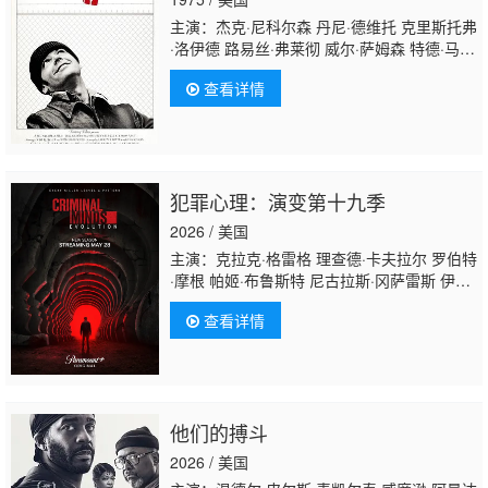
尔弗雷多·费尔南德斯
主演：杰克·尼科尔森 丹尼·德维托 克里斯托弗
·洛伊德 路易丝·弗莱彻 威尔·萨姆森 特德·马克
兰德 布拉德·道里夫 斯加特曼·克罗索斯 迈克
查看详情
尔·贝里曼 彼得·布罗科 穆瓦科·卡姆布卡 威廉·
达尔 乔西普·艾利克 西德尼·拉斯克 凯·李 德怀
特·马费尔德 路易莎·莫里茨 威廉·雷德菲尔
德 菲利普·罗斯 米米·萨奇席恩 文森特·斯卡维
利 米斯·斯马尔 德罗斯·V·史密斯
犯罪心理：演变第十九季
2026 / 美国
主演：克拉克·格雷格 理查德·卡夫拉尔 罗伯特
·摩根 帕姬·布鲁斯特 尼古拉斯·冈萨雷斯 伊薇
特·尼科尔·布朗 贾斯汀·柯克 克莱斯·威廉斯 琳
查看详情
登·史密斯 达什·米霍克 扎克·吉尔福德 乔·曼特
纳 A·J·库克 约瑟夫·克罗斯 亚当·罗德里格
兹 洁蕊·瑞恩 克斯汀·范奈丝 保罗·F·汤普金
斯 杨罗布 科菲·斯里博伊 爱莎·泰勒 瑞安-詹姆
斯·畑中 麦丽卡·戈维奇 麦凯布·斯莱 卡拉·杰德
他们的搏斗
·迈尔斯 妮可·帕森特 康纳·斯托
瑞 Inny·Clemons Owais·Ahmed Troy·Castane
2026 / 美国