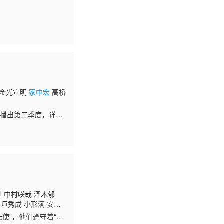
 金光宣明
家中宏
高桥
开始播出第二季度，详情
 中村咲哉 泽木郁
宇垣秀成 小形满 安元
松本保典 稻田彻 长嶝
天使”，他们遵守着“自