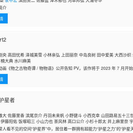
英梨
家中宏
滨田贤二 佐藤蓝 泽木郁也 河本邦弘 大浦冬华
简介
情
t2
央 高田忧希 泽城美雪 小林亲弘 上田丽奈 中岛良树 田中爱美 大西沙织
 楠大典 水川麻美
动画《物之古物奇谭 / 物物语》公开告知 PV，该作将于 2023 年 7 月
！
情
护星者
大 佐藤里香 滨尾京介 丹羽未来帆 小野健斗 小西克幸 山田路易五十三世
 伊藤阳佑 饭塚昭三 小山力也 茶风林 高口公介 小杉十郎太 井上麻里奈 
三 中尾隆圣 高木涉 野岛昭生 高户靖广 野上尤加奈 前野智昭 盐屋浩三 
常人看不见的空间“护星界”中，居住着一群拥有超能力“护星之力”的“护星