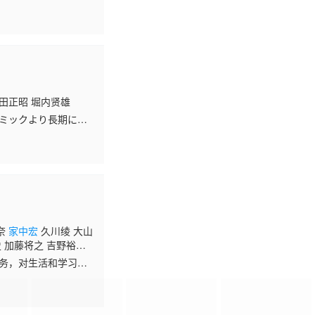
纪 冲佳苗 武虎 千叶
出。 但在某天，护星
飞
塚田正昭 堀内贤雄
コミックより長期に渡
功率の高いプロの交渉
奈
家中宏
久川绫 大山
史 加藤将之 吉野裕
舞以 MAI 千叶进
职务，对生活和学习充
却没想到这场邂逅改变