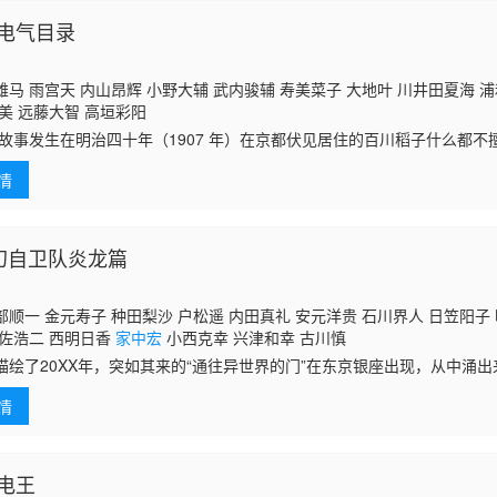
电气目录
马 雨宫天 内山昂辉 小野大辅 武内骏辅 寿美菜子 大地叶 川井田夏海 
美 远藤大智 高垣彩阳
发生在明治四十年（1907 年）在京都伏见居住的百川稻子什么都不
来说的
情
奇幻自卫队炎龙篇
顺一 金元寿子 种田梨沙 户松遥 内田真礼 安元洋贵 石川界人 日笠阳子 
游佐浩二 西明日香
家中宏
小西克幸 兴津和幸 古川慎
描绘了20XX年，突如其来的“通往异世界的门”在东京银座出现，从中涌
自卫队在击退它们的同时，还赶赴了门另一边的“特区”。于是，担任了第
情
电王