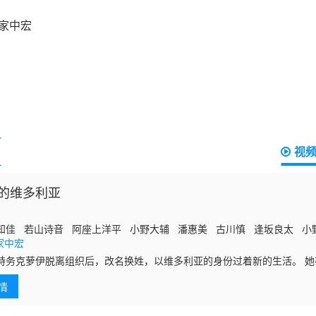
视
的维多利亚
知佳 若山诗音 阿座上洋平 小野大辅 潘惠美 古川慎 逢坂良太 小
家中宏
特务克萝伊脱离组织后，改名换姓，以维多利亚的身份过着新的生活。 
见了被母亲遗弃的少女诺娜，以及骑士团诚实可靠的团长杰佛瑞。 杰佛
情
份保证人，这三个各自背负着伤痛过去的人，逐渐成为彼此生命中不可或
的幸福，最终会去往何处呢？