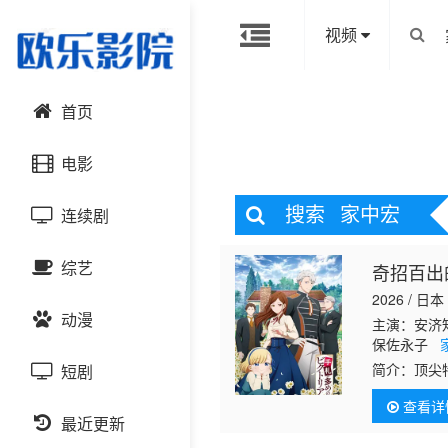
视频
首页
电影
搜索
家中宏
连续剧
动作片
综艺
奇招百出
喜剧片
国产剧
2026 / 日本
动漫
爱情片
港台剧
主演：安济
大陆综艺
保佐永子
简介：
顶尖
短剧
科幻片
日韩剧
日韩综艺
国产动漫
王国后，遇
查看详
多利亚的身
恐怖片
最近更新
欧美剧
港台综艺
日韩动漫
所梦寐以求