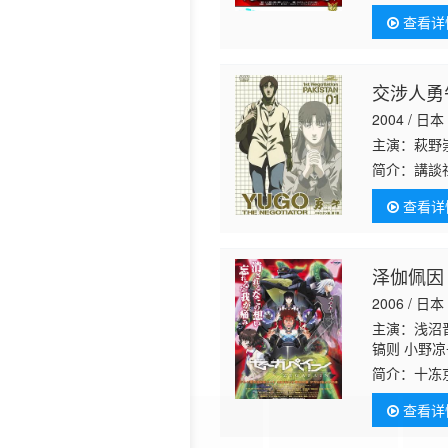
高士 若本规
己的力量是
一伸 高阶俊
查看详
天
交涉人勇
2004 / 日本
主演：萩野
简介：
講談
り好評連載
查看详
人（ネ
泽伽佩因
2006 / 日本
主演：浅沼晋
镐则 小野凉
行 野上尤加
简介：
十冻
步 桐井大介
满了热情。
查看详
了十冻京的