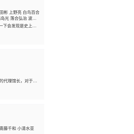
田彬 上野亮 白鸟百合
满岛光 落合弘治 波冈
哉 鸟海浩辅 神奈延
一下会发现是史上最
的假面骑士电王！追击
馆的代理馆长，对于经
族馆随时面临着倒闭
 斋藤千和 小清水亚