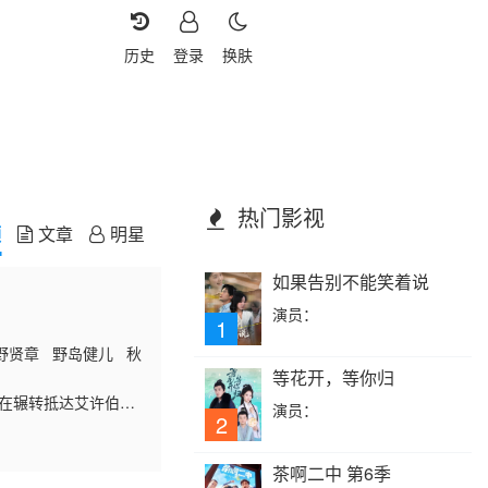
历史
登录
换肤
热门影视
频
文章
明星
如果告别不能笑着说
演员：
1
野贤章 野岛健儿 秋
等花开，等你归
她在辗转抵达艾许伯里
演员：
2
瑞成为了领养诺娜的维
缺的存在。 维多利亚
茶啊二中 第6季