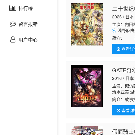
剧情片
二十世纪
泰国剧
排行榜
欧美综艺
欧美动漫
2026 / 日本
战争片
留言报错
主演：内田雄
宏
浅野麻由
悬疑片
简介：
故事
用户中心
骂，对于她
查看详
犯罪片
奇幻片
GATE
2016 / 日本
邵氏电影
主演：诹访部
清水亚美 
古装片
简介：
故事
队。而陆上
查看详
卫的宅男伊
灾难片
记录片
假面骑士