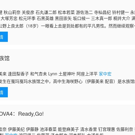
 秋山莉奈 关俊彦 石丸谦二郎 松本若菜 游佐浩二 寺杣昌纪 铃村健一 永
 大塚芳忠 松元环季 石黑英雄 黑田崇矢 坂口候一 三木真一郎 桐井大介 
博 阿部亮平 落合扶树 小越勇辉 辻忍 梁田清之
家中宏
津久井教生 绳田雄
公野上良太郎（18岁）一眼看上去是到处都有的平凡男性。然而继续观察
 桧山修之
气的人了。依凭[桃塔罗斯]的鬼型异魔神，良太郎变身为有四种形态变换
情
侵
族馆
来 逢田梨香子 和气杏未 Lynn 土屋神叶 阿座上洋平
家中宏
发生在戛玛戛玛水族馆之中，高中生海咲野心（伊藤美来 配音）是水族
她充满了热情，也非常喜欢水族馆里的动物们，然而，因为经营不善，水
情
 宫泽
A4：Ready,Go!
奈 伊藤美纪 伊藤静 池泽春菜 能登麻美子 清水香里 钉宫理惠 佐藤利奈