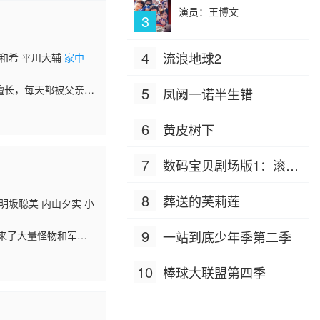
演员：王博文
3
4
流浪地球2
浦和希 平川大辅
家中
擅长，每天都被父亲责
5
凤阙一诺半生错
6
黄皮树下
7
数码宝贝剧场版1：滚球
兽诞生之谜
8
葬送的芙莉莲
明坂聪美 内山夕实 小
9
一站到底少年季第二季
出来了大量怪物和军
叁侦察队指挥的二等陆
10
棒球大联盟第四季