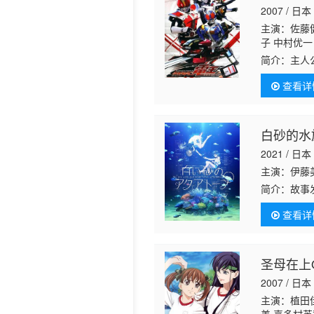
2007 / 日本
历史片
主演：佐藤健
子 中村优一
一喜 外川贵
简介：
主人
年 不破万作
倒霉没有运
查看详
来自未来的
白砂的水
2021 / 日本
主演：伊藤美
简介：
故事
营水族馆，
查看详
的命运。
圣母在上OV
2007 / 日本
主演：植田佳