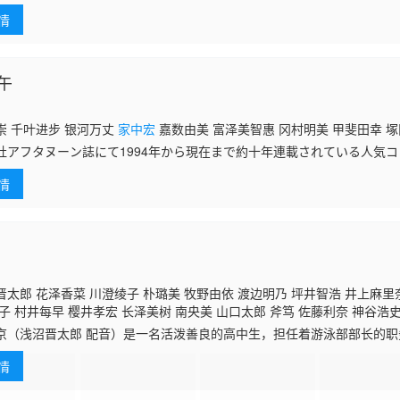
夫 大友龙三郎 森训久 铃木千寻 森田顺平 胜杏里 松田重治 杉本优 松野太
用于保卫母星地球和人类”这一信条，每当地球陷入危机时，他们便挺身而
嗣 星野充昭 坂口候一 山口胜平 津久井教生 江川央生 伊丸冈笃
家中宏
情
午
崇 千叶进步 银河万丈
家中宏
嘉数由美 富泽美智惠 冈村明美 甲斐田幸 
社アフタヌーン誌にて1994年から現在まで約十年連載されている人気
中の『勇午』がファン待望のテレビアニメ化!! 別府勇午は世界で最も成
情
太郎 花泽香菜 川澄绫子 朴璐美 牧野由依 渡边明乃 坪井智浩 井上麻里
子 村井每早 樱井孝宏 长泽美树 南央美 山口太郎 斧笃 佐藤利奈 神谷浩
奈 中尾衣里 松本保典 远藤绫 大津田裕美 辻亲八 立木文彦 冈田纯子 门胁
京（浅沼晋太郎 配音）是一名活泼善良的高中生，担任着游泳部部长的
某日，十冻京偶然邂逅了名为三崎紫雫乃（川澄绫子 配音）的转校生，
情
人生