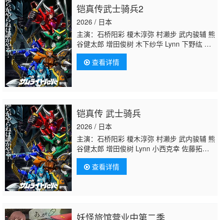
铠真传武士骑兵2
2026 / 日本
主演：石桥阳彩 榎木淳弥 村濑步 武内骏辅 熊
谷健太郎 增田俊树 木下纱华 Lynn 下野纮 草
尾毅 野岛裕史 置鲇龙太郎 佐佐木望 西村朋
查看详情
纮 小西克幸 佐藤拓也 鸟海浩辅
寺岛拓笃
杉
田智和 天崎滉平 铃村健一 泽城千春 竹内良
太 远藤大智 熊谷俊辉 坂本真绫 子安武人 前
野智昭 远藤绫 白熊宽嗣
铠真传 武士骑兵
2026 / 日本
主演：石桥阳彩 榎木淳弥 村濑步 武内骏辅 熊
谷健太郎 增田俊树 Lynn 小西克幸 佐藤拓
也 鸟海浩辅
寺岛拓笃
杉田智和 天崎滉平
查看详情
妖怪旅馆营业中第二季