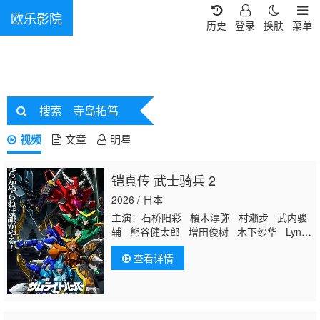
欧乐影院
历史
登录
换肤
菜单
搜索
寺岛拓笃
视频
文章
明星
铠真传 武士骑兵 2
2026 / 日本
主演：石桥阳彩 榎木淳弥 村濑步 武内骏
辅 熊谷健太郎 增田俊树 木下纱华 Lynn
下野纮 草尾毅 野岛裕史 置鲇龙太郎 佐
查看详情
佐木望 西村朋纮 小西克幸 佐藤拓也 鸟
海浩辅
寺岛拓笃
杉田智和 天崎滉平 铃
村健一 泽城千春 竹内良太 远藤大智 熊
谷俊辉 坂本真绫 子安武人 前野智昭 远
藤绫 白熊宽嗣