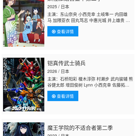
2025 / 日本
主演：东山奈央 小西克幸 土岐隼一 内田雄
马 加隈亚衣 田丸笃志 中惠光城 井上雄贵 上
田丽奈 江口拓也 关智一 仪武祐子 高桥伸
查看详情
也 石见舞菜香 洲崎绫 悠木碧 石川界人
寺岛
拓笃
平川大辅 柿原彻也 金子彩花 增元拓
也 水桥香织 日野聪 井上和彦 铃木实里
铠真传武士骑兵
2026 / 日本
主演：石桥阳彩 榎木淳弥 村濑步 武内骏辅 熊
谷健太郎 增田俊树 Lynn 小西克幸 佐藤拓
也 鸟海浩辅
寺岛拓笃
杉田智和 天崎滉平 铃
查看详情
村健一 泽城千春 竹内良太 远藤大智 熊谷俊
辉 木下纱华
魔王学院的不适合者第二季
2023 / 日本