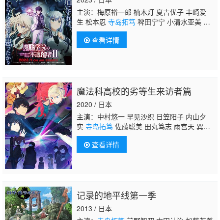
主演：梅原裕一郎 楠木灯 夏吉优子 丰崎爱
生 松本忍
寺岛拓笃
稗田宁宁 小清水亚美 渡
部纱弓
查看详情
魔法科高校的劣等生来访者篇
2020 / 日本
主演：中村悠一 早见沙织 日笠阳子 内山夕
实
寺岛拓笃
佐藤聪美 田丸笃志 雨宫天 巽悠
衣子 花泽香菜 井上麻里奈 诹访部顺一
查看详情
记录的地平线第一季
2013 / 日本