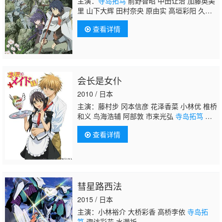
主演：
寺岛拓笃
前野智昭 中田让治 加藤英美
里 山下大辉 田村奈央 原由实 高垣彩阳 久野
美咲 松井惠理子 后藤弘树 樱井孝宏 柿原彻
查看详情
也 伊濑茉莉也 逢坂良太 名冢佳织 下野纮 冈
本信彦 村田太志 日野聪 辻亲八 高桥未奈
美 宫下荣治 藤原启治 雨宫天 寺杣昌纪 井泽
诗织 井上麻里奈 白熊宽嗣 长岛雄一 村田知沙
会长是女仆
2010 / 日本
主演：藤村步 冈本信彦 花泽香菜 小林优 椎桥
和义 鸟海浩辅 阿部敦 市来光弘
寺岛拓笃
细
谷佳正 丰崎爱生 阿澄佳奈 植田佳奈 伊濑茉莉
查看详情
也 五十岚裕美 铃村健一
彗星路西法
2015 / 日本
主演：小林裕介 大桥彩香 高桥李依
寺岛拓
笃
诹访彩花 水濑祈