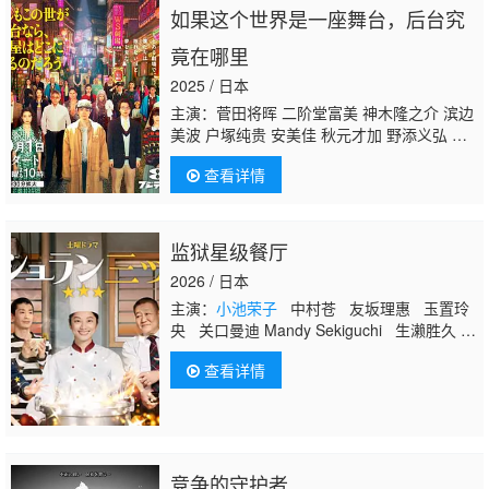
如果这个世界是一座舞台，后台究
竟在哪里
2025 / 日本
主演：菅田将晖 二阶堂富美 神木隆之介 滨边
美波 户塚纯贵 安美佳 秋元才加 野添义弘 长
野里美 富田望生 西村瑞樹 大水洋介 小泽雄
查看详情
太 福井夏 ひょうろく 松井慎也 佳久创 佐藤
大空 野间口彻 希薇亚·格拉布 菊地凛子
小池
荣子
市原隼人 井上顺 坂东弥十郎 小林薰
监狱星级餐厅
2026 / 日本
主演：
小池荣子
中村苍 友坂理惠 玉置玲
央 关口曼迪 Mandy Sekiguchi 生濑胜久
国村隼
查看详情
竞争的守护者