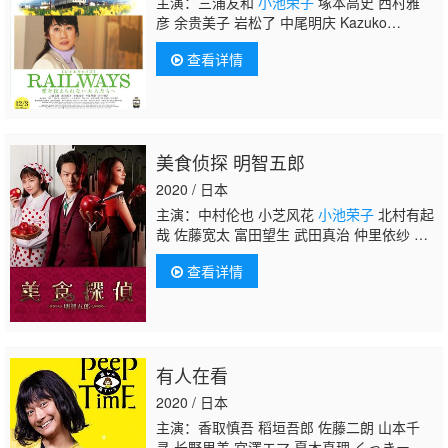
主演：三浦友和
小池荣子
塚本高史 西村雅
彦 余贵美子 岩松了 中尾明庆 Kazuko
Yoshiyuki 饭田基祐 美知枝 仁科亚季子
查看详情
美食侦探 明智五郎
2020 / 日本
主演：中村伦也 小芝风花
小池荣子
北村有起
哉 佐藤宽太 富田望生 武田真治 仲里依纱 志
田未来 财前直见 茂吕师冈
查看详情
有人在看
2020 / 日本
主演：香取慎吾 稻垣吾郎 佐藤二朗 山本千
寻 长野里美 宮澤エマ 夏木真理 くっきー 西