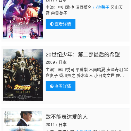
古母鬼马二 千叶雅子 左时枝 二瓶鲛一 田村泰
主演：中川雅也 清野菜名
小池荣子
冈山天
二郎 横内正 西
音 余贵美子
查看详情
20世纪少年：第二部最后的希望
2009 / 日本
主演：丰川悦司 平爱梨 木南晴夏 唐泽寿明 常
盘贵子 香川照之 藤木直人 小日向文世 佐佐木
藏之介 森山未来 古田新太
小池荣子
查看详情
致不能表达爱的人
2011 / 日本