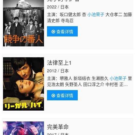
2022 / 日本
主演：坂口健太郎 杏
小池荣子
大仓孝二 加藤
清史郎 寺岛忍
查看详情
法律至上1
2012 / 日本
主演：堺雅人 新垣结衣 生濑胜久
小池荣子
里
见浩太朗 矢野圣人 田口淳之介 中村苍 正名仆
蔵 六角慎司 波瑠 津村知与支 中原丈雄 福田
查看详情
沙纪 野添义弘 鹤见辰吾 洼田正孝 小出早
织 友近 永山绚斗 原田夏希 东根作寿英 阿知
波悟美 载宁龙二 大和田伸也 村井美树 德井
优 江守彻 津田宽治 户田昌宏 春木美沙代 铃
木京香 铃木一真 青山伦子 皆川猿时 宍户美和
完美革命
公 丸山智己 木南晴夏 伊吹吾郎 山谷初男 中
村敦夫 吉川爱 小泽真珠 冈山一 坂口涌久 丹
2017 / 日本