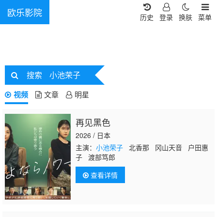
欧乐影院
历史
登录
换肤
菜单
搜索
小池荣子
视频
文章
明星
再见黑色
2026 / 日本
主演：
小池荣子
北香那 冈山天音 户田惠
子 渡部笃郎
查看详情