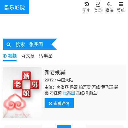
欧乐影院
历史
登录
换肤
菜单
搜索
张兆国
视频
文章
明星
新老娘舅
2012 / 中国大陆
主演：房海燕 杨蕾 柏万青 万峰 黄飞珏 裴
蓁 冯红梅
张兆国
黄红梅 蔚兰
查看详情