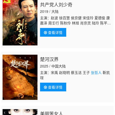
共产党人刘少奇
2019 / 大陆
主演：赵波 徐百慧 侯京健 宋佳玲 夏德俊 康
嘉泽 周壬行 陈秋伶 林旭 肖宗灵 陆玲 陈芊
桦 张琳 张明健 吴盼
张哲人
张晚意 褚栓忠 耿
查看详情
一智 李双喜 刘银 齐峰 郑锡龙 许璟琨 朱洪
霖 南凯 高远 何强 周期 夏天 杜晓书 乔涵 欧
崇阳 张倬闻 马梓铭 马明宇 魏子涵 刘学 刘
聪 李戈 王凯 傅云昭 茅菁 吕途 冉星华 刘泽宇
楚河汉界
2025 / 中国大陆
主演：宋禹 赵晓明 蔡玉洁 王子
张哲人
靳凯
珵
查看详情
美丽笨女人