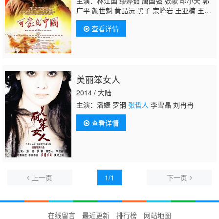
主演：林江国 缪婷茹 唐国强 张歌 印小天 郭
广平 颜世魁 黄品沅 黑子 宗峰岩 王亚楠 王绘
春 赵波 王韦智 那志东 刘卫华 晋松 周帅 郝荣
查看详情
光 曲少石 苑立若心 源唯杰 上白 叶鹏 董海 王
伯昭 王俊东 王东辉 温浩铎
张哲人
姚增强 宋
杨 于杪鑫 曾肖龙 曹元泰 刘子晨 杨念生 杨千
里 李文安 杨琪芳 毛大伟 洪司洋 张钧译 王正
权 邢文杰 贾伟 节冰 王政 陆彭 高川 梁椰
美丽笨女人
雯 彭振中 吴克刚 王孟志 李欣阳 牛淏然 张
凯 朱旭 凌邦祖 马龙 孟霞 袁江轶 吴勇泉 周尔
2014 / 大陆
宓 陈旺林 周跃芳 李旗山 英雄 张
主演：潘婕 罗钢
张哲人
李雪晶 刘冉冉
查看详情
上一页
1/1
下一页
在线留言
最近更新
排行榜
网站地图