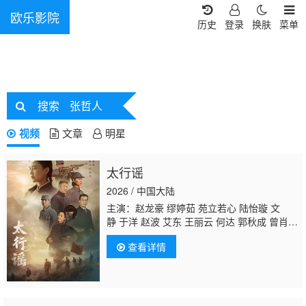
欧乐影院
历史
登录
换肤
菜单
搜索
张哲人
视频
文章
明星
太行谣
2026 / 中国大陆
主演：赵龙豪 缪婷茹 苑立若心 陆怡璇 文
静 于洋 赵波 艾东 王丽云 何达 郭秋成 曾肖
龙 张永健 魏大鸣
张哲人
查看详情