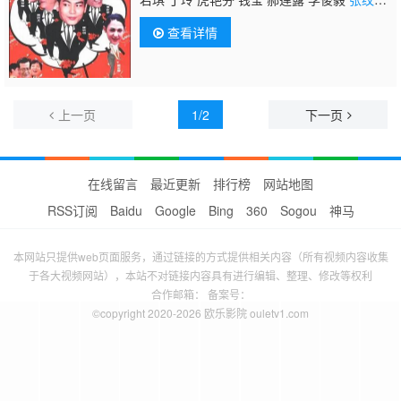
博
何文茵 王辰 谢恩 毛琳 林星云 卢海潮 卢秋
查看详情
萍 马小倩 陈坚雄 黄俊英 舒力生 吴苏妹 张和
平 邝祖乐 刘涛 周小镔 黄慧颐 潘结
上一页
1/2
下一页
在线留言
最近更新
排行榜
网站地图
RSS订阅
Baidu
Google
Bing
360
Sogou
神马
本网站只提供web页面服务，通过链接的方式提供相关内容（所有视频内容收集
于各大视频网站），本站不对链接内容具有进行编辑、整理、修改等权利
合作邮箱： 备案号：
©copyright 2020-2026 欧乐影院 ouletv1.com