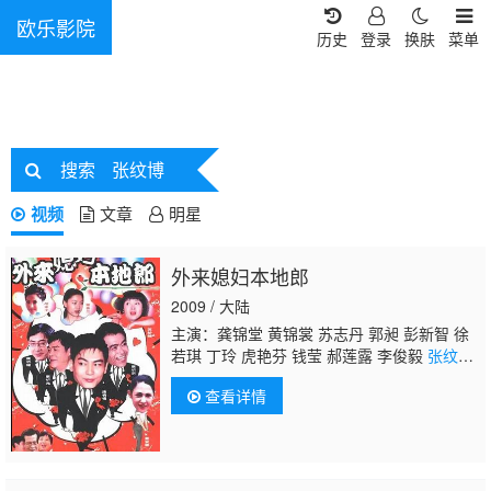
欧乐影院
历史
登录
换肤
菜单
搜索
张纹博
视频
文章
明星
外来媳妇本地郎
2009 / 大陆
主演：龚锦堂 黄锦裳 苏志丹 郭昶 彭新智 徐
若琪 丁玲 虎艳芬 钱莹 郝莲露 李俊毅
张纹
博
何文茵 王辰 谢恩 毛琳 林星云 卢海潮 卢秋
查看详情
萍 马小倩 陈坚雄 黄俊英 舒力生 吴苏妹 张和
平 邝祖乐 刘涛 周小镔 黄慧颐 潘结