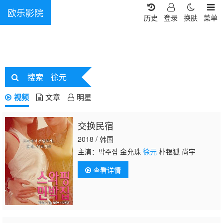
欧乐影院
历史
登录
换肤
菜单
搜索
徐元
视频
文章
明星
交换民宿
2018 / 韩国
主演：박주집 金允珠
徐元
朴银狐 尚宇
查看详情