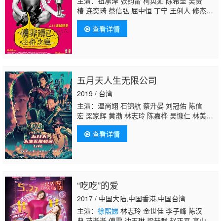
主演：钮承泽 张钧甯 柯奂如 陈希圣 吴贵
椿 连奕琦 蔡信弘 屈中恒 丁宁 王俐人 修杰
楷 郑元畅 陈嘉桦 邱毅 蔡康永
徐熙娣
查看详情
五月天人生无限公司
2019 / 台湾
主演：温尚翊 石锦航 蔡升晏 刘冠佑 陈信
宏 梁家辉 黄渤 林志玲 陈嘉桦 吴慷仁 林美
秀 罗北安 蔡康永
徐熙娣
查看详情
“吃吃”的爱
2017 / 中国大陆,中国香港,中国台湾
主演：
徐熙娣
林志玲 金世佳 李子峰 陈汉
典 范湉湉 傅雷 沈玉琳 梁赫群 赵正平 高山