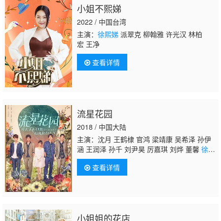
小姐不熙娣
2022 / 中国台湾
主演：
徐熙娣
派翠克 柳翰雅 许光汉 林柏
宏 王净
查看详情
流星花园
2018 / 中国大陆
主演：沈月 王鹤棣 官鸿 梁靖康 吴希泽 孙伊
涵 王润泽 孙千 刘尹昊 厉嘉琪 刘烨 董馨
徐熙
娣
王琳 郭采洁 王月 庾澄庆 李泉
查看详情
小姐姐的花店