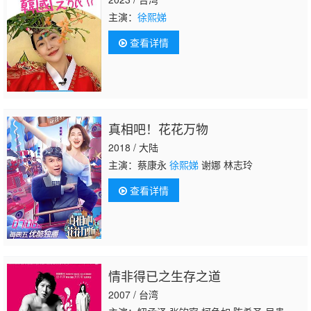
主演：
徐熙娣
查看详情
真相吧！花花万物
2018 / 大陆
主演：蔡康永
徐熙娣
谢娜 林志玲
查看详情
情非得已之生存之道
2007 / 台湾