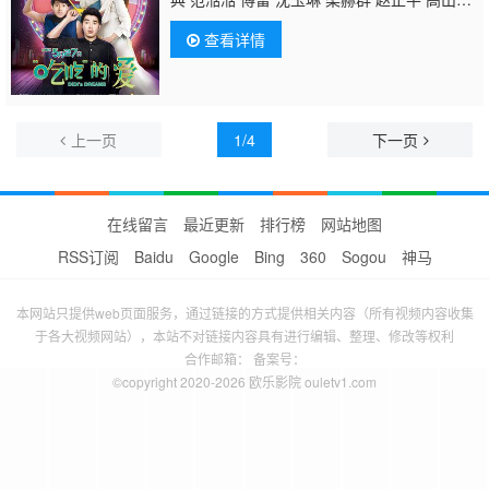
峰 马国贤 利晴天 曾恺玹 陈为民 小钟 谢依
查看详情
霖 仇佩佩 小甜甜 黄腾浩 郭文颐 张立东 杨升
达 韩宜邦
上一页
1/4
下一页
在线留言
最近更新
排行榜
网站地图
RSS订阅
Baidu
Google
Bing
360
Sogou
神马
本网站只提供web页面服务，通过链接的方式提供相关内容（所有视频内容收集
于各大视频网站），本站不对链接内容具有进行编辑、整理、修改等权利
合作邮箱： 备案号：
©copyright 2020-2026 欧乐影院 ouletv1.com