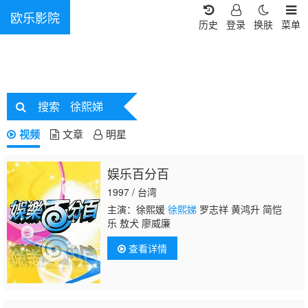
欧乐影院
历史
登录
换肤
菜单
搜索
徐熙娣
视频
文章
明星
娱乐百分百
1997 / 台湾
主演：徐熙媛
徐熙娣
罗志祥 黄鸿升 简恺
乐 敖犬 廖威廉
查看详情