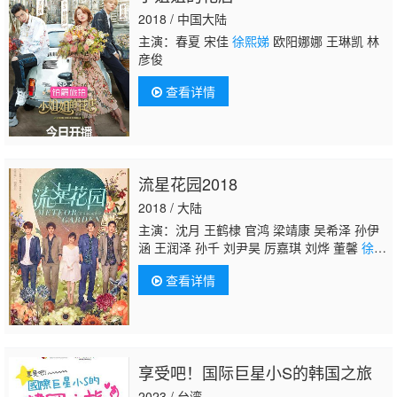
2018 / 中国大陆
主演：春夏 宋佳
徐熙娣
欧阳娜娜 王琳凯 林
彦俊
查看详情
流星花园2018
2018 / 大陆
主演：沈月 王鹤棣 官鸿 梁靖康 吴希泽 孙伊
涵 王润泽 孙千 刘尹昊 厉嘉琪 刘烨 董馨
徐熙
娣
王琳 郭采洁 王月 庾澄庆 李泉
查看详情
享受吧！国际巨星小S的韩国之旅
2023 / 台湾