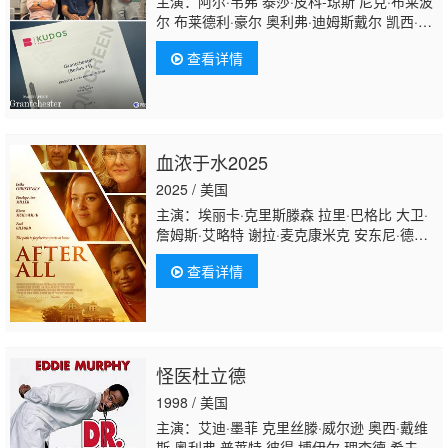
主演：阿尔·韦弗 泰莎·皮科-琼斯 尼克·布莱波
尔 布莱德利·豪尔 奥利弗·迪姆斯戴尔 凯西·艾
因斯沃斯 梅丽莎·约翰斯 里希·奈尔 罗布森·格
查看详情
林
血浓于水2025
2025 / 美国
主演：埃丽卡·克里斯滕森 拉里·巴格比 大卫·
詹姆斯·艾略特 谢拉·麦克康米克 安东尼·德尔·
尼格罗 奥斯汀·麦肯齐 佩内洛普·安·米勒 扎克·
查看详情
吉尔福德 迈克·奥麦利 戴尔·韦德·戴维斯 妮科
尔·埃利奥特 凯西·詹姆
斯 Kiara·Muhammad 詹妮弗·格里
芬 Azgad·De·Los·Santos·Crisostomo Courtney
怪医杜立德
1998 / 美国
主演：艾迪·墨菲 克里丝滕·威尔逊 奥西·戴维
斯 奥利弗·普莱特 彼得·博伊尔 理查德·希夫 杰