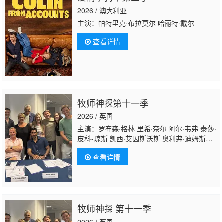
2026 / 澳大利亚
主演：帕特里克·布拉莫尔 哈丽特·戴尔
查看详情
牧师神探第十一季
2026 / 英国
主演：罗布森·格林 里希·奈尔 阿尔·韦弗 泰莎·
皮科-琼斯 凯西·艾因斯沃斯 奥利弗·迪姆斯戴
尔 尼克·布莱波尔 布莱德利·豪尔 梅丽莎·约翰
查看详情
斯
牧师神探 第十一季
2026 / 英国