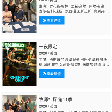
主演：罗布森·格林 里希·奈尔 阿尔·韦弗
泰莎·皮科-琼斯 凯西·艾因斯沃斯 奥利弗·迪
姆斯戴尔 尼克·布莱波尔 布莱德利·豪尔 梅
查看详情
丽莎·约翰斯
一夜限定
2026 / 美国
主演：卡勒姆·特纳 莫妮卡·巴巴罗 莫利·林沃
德 玛雅·霍克 茱莉娅·福克斯 米歇尔·赫德 莱瓦
尔·伯顿 金·普安公主 罗马·玛菲娅 奥基里特·奥
查看详情
诺多瓦 昆泰莎·斯文戴尔 普里亚·贾恩 本·马歇
尔 埃斯特·哈伊姆 Ella Loudon
牧师神探 第11季
2026 / 英国