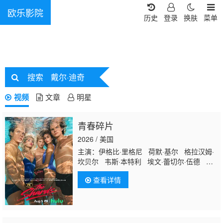
欧乐影院
历史
登录
换肤
菜单
搜索
戴尔·迪奇
视频
文章
明星
青春碎片
2026 / 美国
主演：伊格比·里格尼 荷默·基尔 格拉汉姆·
坎贝尔 韦斯·本特利 埃文·蕾切尔·伍德 凯
雅·基伯 海斯·华纳 Jordan Roth Sierra
查看详情
Stoliar 丹尼尔·戴尔 克里斯·康纳 Bella
Valdes Constantine Malahias Cortés
Alexander Aidan Skye Jameson