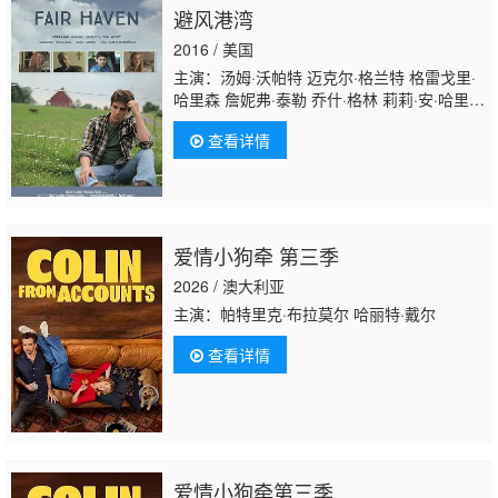
避风港湾
2016 / 美国
主演：汤姆·沃帕特 迈克尔·格兰特 格雷戈里·
哈里森 詹妮弗·泰勒 乔什·格林 莉莉·安·哈里
森 汤姆·马洛伊 丽萨·瓦加 丹尼斯·多拉多 迈克
查看详情
尔·卡迪尔 乔安娜·哈灵顿 戴尔·韦德·戴维斯 苏
珊·阿瑟 玛德琳·拜耳 彼得·多伊尔
爱情小狗牵 第三季
2026 / 澳大利亚
主演：帕特里克·布拉莫尔 哈丽特·戴尔
查看详情
爱情小狗牵第三季