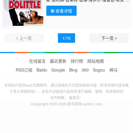
弗里·塔伯 凯拉·帕特 雷文-西蒙尼 斯蒂芬·吉尔
查看详情
伯恩 埃里克·德拉姆斯 June
Christopher Cherie Franklin 马克·阿戴尔-里
奥斯 Don Calfa Kellye Nakahara 贝丝·格兰
特 Yule Caise 卡尔·T·怀特 罗明 诺曼·麦克唐
纳徳 艾伯特·布鲁克斯 克里斯·洛克 雷尼·桑托
上一页
1/76
下一页
尼 约翰·雷吉扎莫 朱莉·卡夫娜 盖瑞·山德林 艾
伦·德杰尼勒斯 布赖恩·道尔 菲尔·普
在线留言
最近更新
排行榜
网站地图
RSS订阅
Baidu
Google
Bing
360
Sogou
神马
本网站只提供web页面服务，通过链接的方式提供相关内容（所有视频内容收集
于各大视频网站），本站不对链接内容具有进行编辑、整理、修改等权利
合作邮箱： 备案号：
©copyright 2020-2026 欧乐影院 ouletv1.com