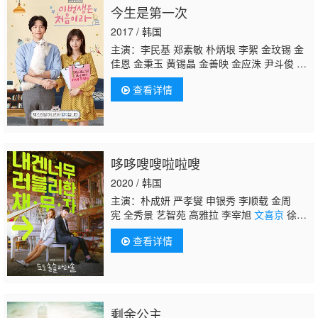
今生是第一次
2017 / 韩国
主演：李民基 郑素敏 朴炳垠 李絮 金玟锡 金
佳恩 金秉玉 黄锡晶 金善映 金应洙 尹斗俊 尹
普美
文喜京
尹素熙 金旻奎 李清娥
查看详情
哆哆嗖嗖啦啦嗖
2020 / 韩国
主演：朴成妍 严孝燮 申银秀 李顺载 金周
宪 全秀景 艺智苑 高雅拉 李宰旭
文喜京
徐宜
淑 文泰佑 金周妍
查看详情
剩余公主