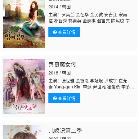
2014 / 韩国
主演：罗美兰 金在华 金民教 安吉江 宋再
临 朴智秀 韩素英 金瑟祺 温宙完 陈熙琼 南柱
赫 李佳袁
文喜京
柳炳宰 金山浩 张基龙 曹宝
查看详情
儿 金珍希 池浩成
善良魔女传
2018 / 韩国
主演：张世雅 金智恩 李姃垠 尹成宇 崔允
素 Yong-gun Kim 李澾 尹世雅 崔俊勇 李多
海 柳秀荣 李德华 裴秀彬 郑惠先 朴贵顺 李惠
查看详情
淑 吉勇宇 梁金锡 郑恩宇 琴宝罗 率滨 李韩
书 申惠晶 徐光载 沈亨倬 洪承范
文喜京
李受
美 李承亨 Ahn Woo Yeon 河在淑 刘瑞真
儿媳记第二季
2022 / 韩国