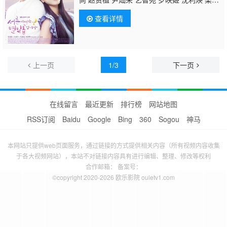
宗 王晳铉 李雅贤 郑时律 李政吉 李秀仁 安承
查看详情
钧 朴莳恩
文喜京
全益玲 王智媛 尹善宇 河道
权 李到晛 赵怡贤 朴贤贞 朴宗勋 任秉基 郑釉
珍 安孝燮
上一页
1/3
下一页
在线留言
最近更新
排行榜
网站地图
RSS订阅
Baidu
Google
Bing
360
Sogou
神马
本网站只提供web页面服务，通过链接的方式提供相关内容（所有视频内容收集
于各大视频网站），本站不对链接内容具有进行编辑、整理、修改等权利
合作邮箱： 备案号：
©copyright 2020-2026 欧乐影院 ouletv1.com