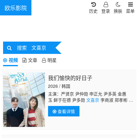
欧乐影院
历史
登录
换肤
菜单
搜索
文喜京
视频
文章
明星
我们愉快的好日子
2026 / 韩国
主演：严贤京 尹仲勋 申正允 尹多英 金惠
玉 鲜于在德 尹多勋
文喜京
李商淑 郑孝彬 李
家豪 郑永琡
查看详情