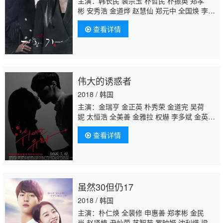
主演：韩长民 裴宗玉 朴哲民 朴振英 郑孝
彬 安秀浩 金道烨 赵慧仙 郑元中 全国焕 李章
宇 张瑞京 朴相勉 全振序 李奎翰 吴胜恩 金允
查看详情
书 孔贤珠 卡森·艾伦
文喜京
林秀香 玄宇成
伟大的诱惑者
2018 / 韩国
主演：金瑞亨 金正英 朴秀荣 金道完 吴荷
妮 太恒浩 全美善 金雅拉 权爀 李多斌 金英
玉 成民秀 李在均 吴美燕 李錫俊 李英珍 申淡
查看详情
秀 禹棹焕 文佳煐 Shin·Chang-joo 丁夏潭 郑
惠先 金旻载 韩恩善 崔智娜 徐碧浚 池敏赫 金
京振 徐光载 申盛宇
文喜京
韩善花 金成谦 金
玟周 권일
虽然30但仍17
2018 / 韩国
主演：朴仁焕 全裴修 申惠善 郑孝彬 金民
尚 赵贤植 尹灿荣 艺智苑 罗映姫 沈利煐 梁世