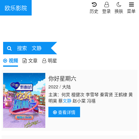
欧乐影院
历史
登录
换肤
菜单
搜索
文静
视频
文章
明星
你好星期六
2022 / 大陆
主演：何炅 檀健次 李雪琴 秦霄贤 王鹤棣 黄
明昊 蔡
文静
赵小棠 冯禧
查看详情