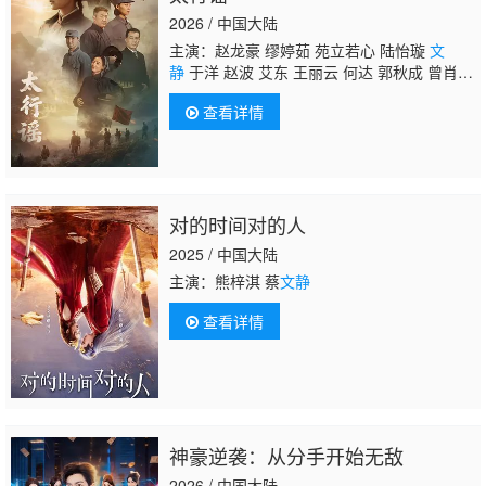
2026 / 中国大陆
主演：赵龙豪 缪婷茹 苑立若心 陆怡璇
文
静
于洋 赵波 艾东 王丽云 何达 郭秋成 曾肖
龙 张永健 魏大鸣 张哲人
查看详情
对的时间对的人
2025 / 中国大陆
主演：熊梓淇 蔡
文静
查看详情
神豪逆袭：从分手开始无敌
2026 / 中国大陆