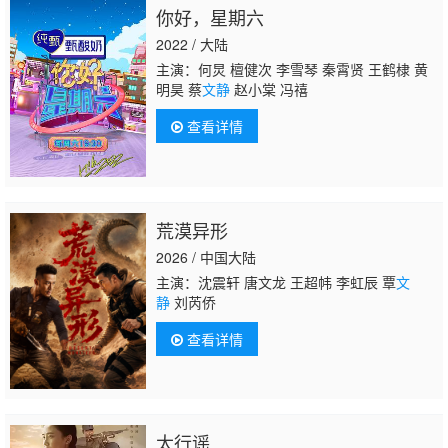
你好，星期六
2022 / 大陆
主演：何炅 檀健次 李雪琴 秦霄贤 王鹤棣 黄
明昊 蔡
文静
赵小棠 冯禧
查看详情
荒漠异形
2026 / 中国大陆
主演：沈震轩 唐文龙 王超帏 李虹辰 覃
文
静
刘芮侨
查看详情
太行谣