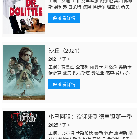
主演：艾迪·墨菲 克里丝滕·威尔逊 奥西·戴维
斯 奥利弗·普莱特 彼得·博伊尔 理查德·希夫 杰
弗里·塔伯 凯拉·帕特 雷文-西蒙尼 斯蒂芬·吉尔
查看详情
伯恩 埃里克·德拉姆斯 June
Christopher Cherie Franklin 马克·阿戴尔-里
奥斯 Don Calfa Kellye Nakahara 贝丝·格兰
特 Yule Caise 卡尔·T·怀特 罗明 诺曼·麦克唐
纳徳 艾伯特·布鲁克斯 克里斯·洛克 雷尼·桑托
沙丘（2021）
尼 约翰·雷吉扎莫 朱莉·卡夫娜 盖瑞·山德林 艾
伦·德杰尼勒斯 布赖恩·道尔 菲尔·普
2021 / 美国
主演：提莫西·查拉梅 丽贝卡·弗格森 奥斯卡·
伊萨克 戴夫·巴蒂斯塔 赞达亚 杰森·莫玛 乔什·
布洛林 哈维尔·巴登 斯特兰·斯卡斯加德 夏洛
查看详情
特·兰普林 大卫·达斯马齐连 莎伦·邓肯-布鲁斯
特 斯蒂芬·麦金利·亨德森 迈克尔·纳尔多内 张
震 巴布斯·奥卢桑莫昆 奥利弗·瑞安 查理·罗尔
斯 格洛里亚·奥比安约 保罗·布林 比约恩·弗赖
贝格
小丑回魂：欢迎来到德里镇第一季
2025 / 美国
主演：比尔·斯卡斯加德 泰勒·佩奇 詹姆斯·瑞
马尔 玛德琳·斯托 约万·艾德坡 金伯利·格雷