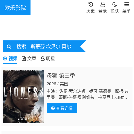
欧乐影院
历史
登录
换肤
菜单
搜索
斯蒂芬·坎贝尔·莫尔
视频
文章
明星
母狮 第三季
2026 / 美国
主演：佐伊·索尔达娜 妮可·基德曼 摩根·弗
里曼 蕾斯拉·德·奥利维拉 拉莫尼卡·加勒特
吉尔·瓦格纳 迈克尔·凯利 珍尼希斯·罗德里
查看详情
格兹 詹姆斯·乔丹 戴夫·安纳布尔 伊恩·鲍
汉 斯蒂芬妮·努尔 萨德·拉金比尔 汉娜·洛
夫·拉尼尔 马特·杰拉德 伊丽萨维塔·奈莱丁
奥斯汀·赫伯特 塞莱斯蒂娜·哈里斯 杰克·迪
米奇 阿森·格里戈罗夫