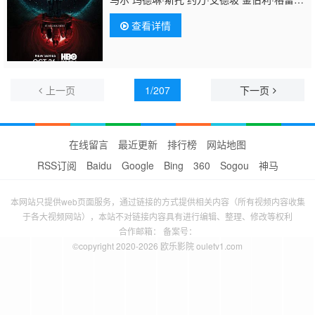
罗 彼得·奥特布里奇 泰娜·拉欣 克里斯·乔克 莫
查看详情
宁斯塔·安吉琳 查德·洛克 BJ·哈里森 约书亚·奥
吉克 斯蒂芬·里德尔 托马斯·米切尔 阿莉克桑
德拉·福克斯 肖恩·马里奥特 林赛·梅里修 多里
安·格雷 克里斯托弗·格热拉
上一页
1/207
下一页
在线留言
最近更新
排行榜
网站地图
RSS订阅
Baidu
Google
Bing
360
Sogou
神马
本网站只提供web页面服务，通过链接的方式提供相关内容（所有视频内容收集
于各大视频网站），本站不对链接内容具有进行编辑、整理、修改等权利
合作邮箱： 备案号：
©copyright 2020-2026 欧乐影院 ouletv1.com