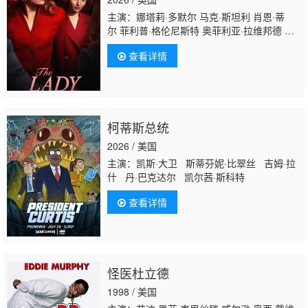
主演：娜塔莉·多默尔 马克·斯坦利 肖恩·蒂
尔 菲利普·格伦尼斯特 奥菲利亚·拉维邦德 劳
拉·艾克曼 克莱尔·斯金纳 米娅·麦肯纳·布鲁
查看详情
斯 埃莉诺·德·罗汉 索菲·西蒙特 斯蒂芬妮·斯隹
特 Joseph·Ollman 丹尼尔·瑞恩 艾德·斯皮伊
尔斯 卡罗琳·法贝尔 杰克·奥尔德里奇 乔治娅·
赫利尔 Tom·Milligan James·Anderson
柯蒂斯总统
2026 / 美国
主演：凯斯·大卫 斯蒂芬妮·比翠丝 吉姆·拉
什 丹·巴克达尔 凯尔茜·斯科特
查看详情
怪医杜立德
1998 / 美国