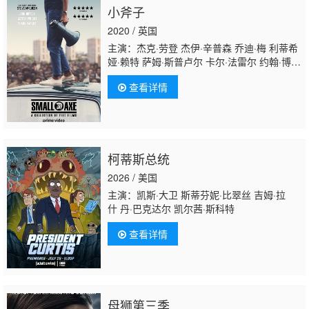
小斧子
2020 / 英国
主演：杰克·劳登 杰伊·辛普森 乔迪·梅 利蒂希
娅·赖特 萨姆·斯普卢尔 卡尔·法雷尔 约翰·博耶
加 迈克尔·沃德 肖恩·帕克斯 斯蒂芬·鲍克思 阿
查看详情
历克斯·杰宁斯 加里·比德尔 詹姆斯·希利尔 罗
森达·桑德尔 卡鲁姆·卡拉汉 凯达·威廉姆斯特
灵 马拉基·卡比 Gershwyn·Eustache·Jnr 卡迪
姆·拉姆齐
柯蒂斯总统
2026 / 美国
主演：凯斯·大卫 斯蒂芬妮·比翠丝 吉姆·拉
什 丹·巴克达尔 凯尔茜·斯科特
查看详情
母狮第三季