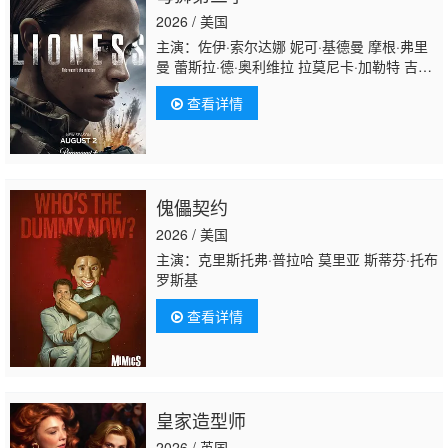
2026 / 美国
主演：佐伊·索尔达娜 妮可·基德曼 摩根·弗里
曼 蕾斯拉·德·奥利维拉 拉莫尼卡·加勒特 吉尔·
瓦格纳 迈克尔·凯利 珍尼希斯·罗德里格兹 詹
查看详情
姆斯·乔丹 戴夫·安纳布尔 伊恩·鲍汉 斯蒂芬妮·
努尔 萨德·拉金比尔 汉娜·洛夫·拉尼尔 马特·杰
拉德 伊丽萨维塔·奈莱丁 奥斯汀·赫伯特 塞莱
斯蒂娜·哈里斯 杰克·迪米奇 阿森·格里戈罗夫
傀儡契约
2026 / 美国
主演：克里斯托弗·普拉哈 莫里亚 斯蒂芬·托布
罗斯基
查看详情
皇家造型师
2026 / 英国