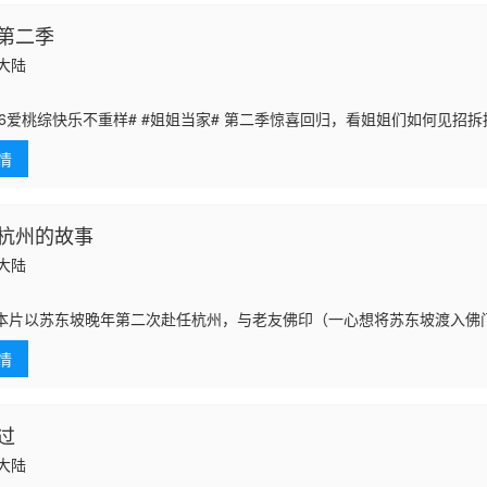
第二季
国大陆
026爱桃综快乐不重样# #姐姐当家# 第二季惊喜回归，看姐姐们如何见招
团已就位，等你一起来“当家”！
情
杭州的故事
国大陆
以苏东坡晚年第二次赴任杭州，与老友佛印（一心想将苏东坡渡入佛
为高丽使者之子金富轼与金富辙合二为一，女扮男装、化名萧子云，千里
情
回辽国）、仇
过
国大陆