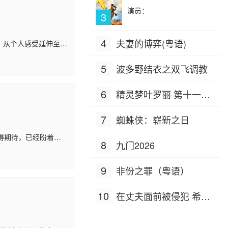
演员：
3
4
夫妻的博弈(粤语)
匙，从个人感受延伸至社
次出发，走遍辣域
5
波多野结衣之双飞调教
6
精灵梦叶罗丽 第十一季
（下）
7
蜘蛛侠：崭新之日
得期待，已经盼着开
8
九门2026
9
非份之罪（粤语）
10
在丈夫面前被侵犯 希岛
爱理 IPZ-505