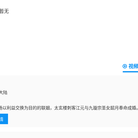
视
国大陆
场以利益交换为目的的联姻，太玄楼刺客江元与九璇宗圣女韶月奉命成婚
现彼此皆是不死之身。为了得到对方宗门的秘宝御妖铃、镇魔钟，两人从
情
但两人尚不知