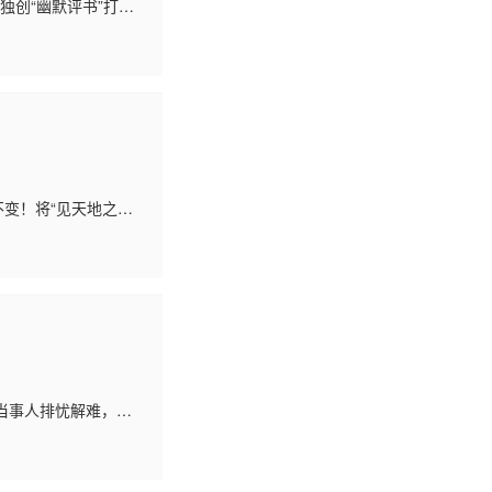
独创“幽默评书”打造
，开辟“推新人 展新
不变！将“见天地之广
当事人排忧解难，通
，塑造全新节目模