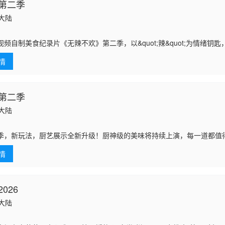
第二季
国大陆
视频自制美食纪录片《无辣不欢》第二季，以&quot;辣&quot;为情绪钥
探寻这款当代&quot;情绪释放器&quot;如何一辣解千愁。本季我们再
情
第二季
国大陆
季，新玩法，厨艺展示全新升级！厨神级的美味将持续上演，每一道都值
味暴击了！
情
026
国大陆