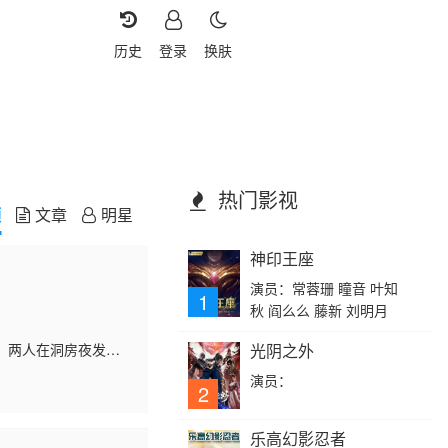
历史
登录
换肤
热门影视
频
文章
明星
神印王座
演员：常蓉珊 瞳音 叶知
1
秋 阎么么 藤新 刘明月
。两人在洞房夜发起
光阴之外
死敌转为表面夫妻，
演员：
2
乐高幻影忍者