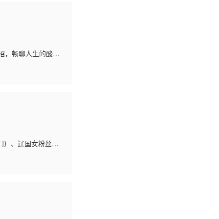
拆招，畅聊人生的酸甜
门）、辽国女粉丝耶
迢迢赶赴杭州，试图