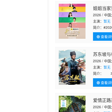
姐姐当家
2026 / 中
主演：
暂无
简介：
#2
苦辣。观察
查看详
苏东坡与
2026 / 中
主演：
暂无
简介：
本片
律云（原型
查看详
将苏东坡请
爱情正路
2026 / 中