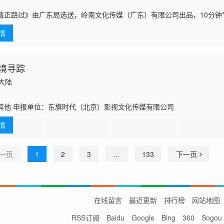
情正路过》由广东局选送，岭南文化传媒（广东）有限公司出品，10分钟*
海埂大坝等，讲述了两个性格迥异、生活经历不同的都市青年男女，在昆
情
故事，
境寻踪
国大陆
其他 申报单位：东旗时代（北京）影视文化传媒有限公司
情
一页
1
2
3
…
133
下一页
在线留言
最近更新
排行榜
网站地图
RSS订阅
Baidu
Google
Bing
360
Sogou