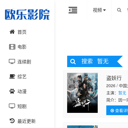
视频
首页
电影
搜索
暂无
连续剧
动作片
综艺
盗妖行
喜剧片
国产剧
2026 / 中
动漫
爱情片
港台剧
主演：
暂无
大陆综艺
简介：
因一
暗杀，却发
短剧
科幻片
日韩剧
日韩综艺
国产动漫
查看详
虚与委蛇。
恐怖片
最近更新
欧美剧
港台综艺
日韩动漫