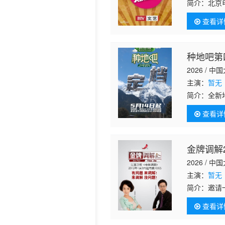
简介：
北京
北京风格，“
历史片
查看详
作”
种地吧第
2026 / 中
主演：
暂无
简介：
全新
阔，解民生
查看详
金牌调解2
2026 / 中
主演：
暂无
简介：
邀请
过节目告诉
查看详
式。节目中