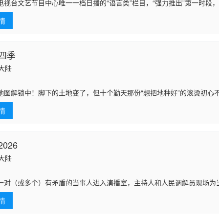
电视台文艺节目中心唯一一档日播的“语言类”栏目，“强力推出”第一时段，
坚守稳固”第二时段，坚持有“亲和力”的专业化道路，“独具匠心”年轻时段
情
四季
国大陆
地图解锁中！脚下的土地变了，但十个勤天那份“想把地种好”的滚烫初心
之多艰”的信念撒向更远的远方，绘制一幅属于当代新农人的蓬勃画卷！
情
026
国大陆
一对（或多个）有矛盾的当事人进入演播室，主持人和人民调解员现场为
观众面对纠纷的智慧和解决矛盾的艺术，将真实事件和综艺手段完美交融
情
将大力体现人文