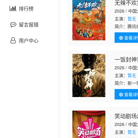
无辣不欢
剧情片
泰国剧
排行榜
欧美综艺
欧美动漫
2026 / 中
主演：
暂无
战争片
留言报错
简介：
腾讯
会群像，深入
查看详
悬疑片
用户中心
犯罪片
一饭封神
2026 / 中
奇幻片
主演：
暂无
简介：
新一
邵氏电影
宴瞬间的美
查看详
古装片
笑动剧场2
灾难片
2026 / 中
记录片
主演：
暂无