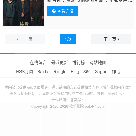
雨甜 王双宝 张祎曈 冯兵 董向荣 李妍锡 徐冬
查看详情
冬 马千壹 陈昊 张磊 宁晓志 刘頔 郜玄铭 黄
婷 盛梓航 韩静 赖维佳
上一页
1/8
下一页
在线留言
最近更新
排行榜
网站地图
RSS订阅
Baidu
Google
Bing
360
Sogou
神马
本网站只提供web页面服务，通过链接的方式提供相关内容（所有视频内容收集
于各大视频网站），本站不对链接内容具有进行编辑、整理、修改等权利
合作邮箱： 备案号：
©copyright 2020-2026 欧乐影院 ouletv1.com