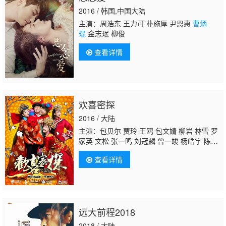
2016 / 韩国,中国大陆
主演：周浩东 王力可 朴施厚 尹恩惠
曹炳
琨
金志珉 柳俊
查看详情
欢喜密探
2016 / 大陆
主演：包贝尔 贾玲 王鸥 包文婧 柳岩 林雪 罗
家英 文松 张一鸣 刘冠麟 曾一竣 杨皓宇 陈作
深 德柏 魏翔 林爽 黄晓明 伊莉莎 王奕盛 吴
查看详情
樾 张洪杰 杜海涛 杜淳 陈紫函 李宗翰 文章 谭
凯 何炅 朱梓骁 艾伦 焦俊艳 袁文康 沈腾 孙
坚 白客 海陆 刘欢 张歆艺 李菲儿 王祖蓝 张大
大 郭京飞 肖旭 曹胤 张学恒 马浴柯 易小星 雪
村 刘坤 袁成杰 颜丹晨 蒋欣
曹炳琨
朱亚文 潘
远大前程2018
霜霜 李菁 曾舜晞 潘斌龙 赵丽颖 栾元晖 杨子
姗 翟天临 俞灏明 舒畅 常远 木幡龙 唐奕霖 何
2018 / 大陆