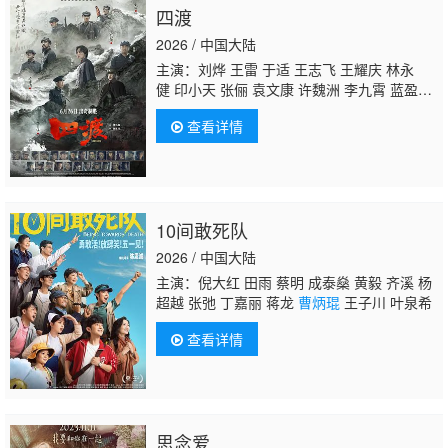
四渡
2026 / 中国大陆
主演：刘烨 王雷 于适 王志飞 王耀庆 林永
健 印小天 张俪 袁文康 许魏洲 李九霄 蓝盈
莹
曹炳琨
王雨甜 王天辰 谷嘉诚 李健 高戈 夏
查看详情
子轩 曹靖时 郭子凡 释小龙 李岷城 吴樾 赵
达 谭凯 熊梓淇 李文玲 李晨 梁大维 潘斌龙 于
晓光 刘欣杰 韩方晨 孙毅 曹成方 郝荣光
10间敢死队
2026 / 中国大陆
主演：倪大红 田雨 蔡明 成泰燊 黄毅 齐溪 杨
超越 张弛 丁嘉丽 蒋龙
曹炳琨
王子川 叶泉希
查看详情
思念爱