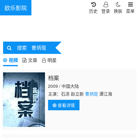
欧乐影院
历史
登录
换肤
菜单
搜索
曹炳琨
视频
文章
明星
档案
2009 / 中国大陆
主演：石凉 赵立新
曹炳琨
谭江海
查看详情