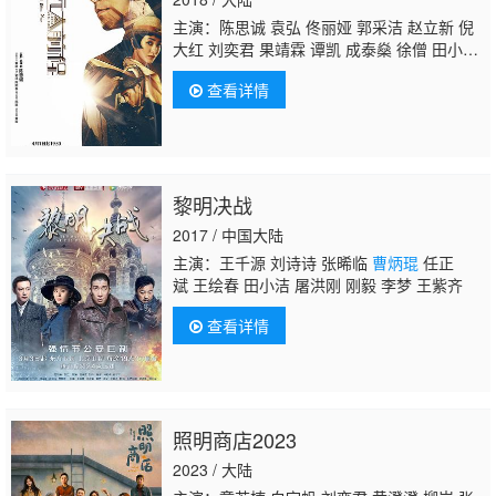
佳怡 王鹏翔 迟媛媛 董立
主演：陈思诚 袁弘 佟丽娅 郭采洁 赵立新 倪
大红 刘奕君 果靖霖 谭凯 成泰燊 徐僧 田小
洁 杜志国 张双利 李萍 王德顺 晋松 王砚辉 谢
查看详情
苗 戴墨 付美 张羽 桑平 郑伟 姚安濂 霍桠
明 言杰 曹操 郭鹏 谢闻轩 张国庆 刘智满 刘智
堂 刘智福 吴迪 黄志忠 连奕名 金士杰 刘昊
然
曹炳琨
郭京飞 释彦能 张俪 富大龙 李念 许
亚军 尹铸胜 刘欢 姜峰 任正斌 曹可凡 班赞 尹
黎明决战
君正 王屿
2017 / 中国大陆
主演：王千源 刘诗诗 张晞临
曹炳琨
任正
斌 王绘春 田小洁 屠洪刚 刚毅 李梦 王紫齐
查看详情
照明商店2023
2023 / 大陆